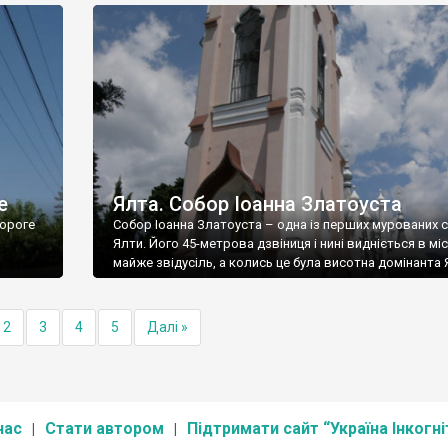
е
Ялта. Собор Іоанна Златоуста
ороге
Собор Іоанна Златоуста – одна із перших мурованих 
Ялти. Його 45-метрова дзвіниця і нині видніється в міс
майже звідусіль, а колись це була висотна домінанта 
2
3
4
5
Далі »
нас
Стати автором
Підтримати сайт “Україна Інкогні