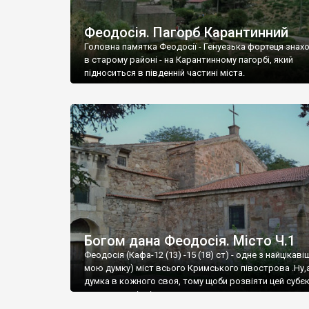
Феодосія. Пагорб Карантинний
Головна памятка Феодосії - Генуезька фортеця знах
в старому районі - на Карантинному пагорбі, який
підноситься в південній частині міста.
Богом дана Феодосія. Місто Ч.1
Феодосія (Кафа-12 (13) -15 (18) ст) - одне з найцікаві
мою думку) міст всього Кримського півострова .Ну,
думка в кожного своя, тому щоби розвіяти цей субєк
запрошую відвідати це