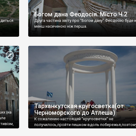
Богом дана Феодосія. Місто Ч.2
одиться
Друга частина звіту про "Богом дану" Феодосію буде 
менш насиченою ніж перша.
Тарханкутская кругосветка(от
Черноморского до Атлеша)
ших (на
але
К сожалению настоящей "кругосветки" не
тивізм,
получилось,пройти пешком вдоль побережья,поэтом
совершали радиальные вылазки из Оленевки.