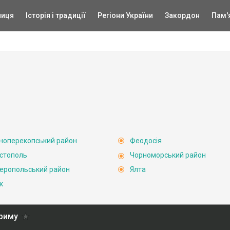
ниця
Історія і традиції
Регіони України
Закордон
Пам'
ноперекопський район
Феодосія
стополь
Чорноморський район
еропольський район
Ялта
к