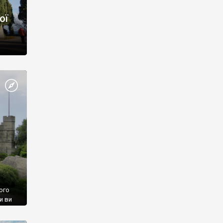
ої
ого
и ви