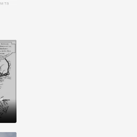
им та
ора і
є
го типу,
ей-
рний
ста:
 райони
від 2
I
і,
рукти,
 котрі