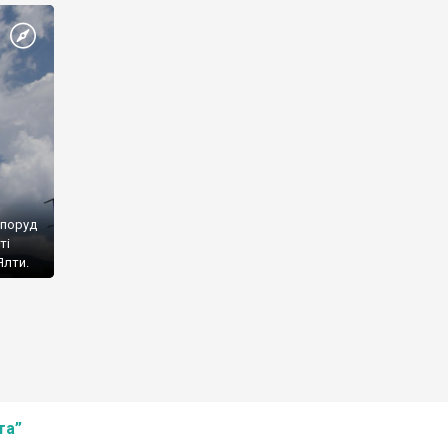
споруд
ті
Ялти.
та”