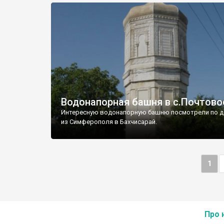
Водонапорная башня в с.Почтово
Интересную водонапорную башню посмотрели по д
из Симферополя в Бахчисарай.
1
Про 