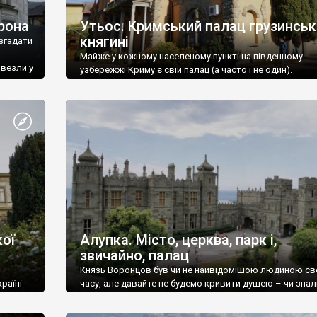
рона
Утьос. Кримський палац грузинськ
княгині
згадати
Майже у кожному населеному пункті на південному
ивезли у
узбережжі Криму є свій палац (а часто і не один).
ої
Алупка. Місто, церква, парк і,
звичайно, палац
Князь Воронцов був чи не найвідомішою людиною св
раїні
часу, але давайте не будемо кривити душею – чи знал
це прізвище до відвідин Алупки? Мабуть все таки ні.