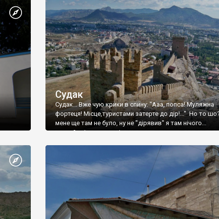
Судак
Судак... Вже чую крики в спину: "Ааа, попса! Муляжна
фортеця! Місце,туристами затерте до дір!..." Но то шо
мене ще там не було, ну не "дірявив" я там нічого...
принаймні до цього літа.