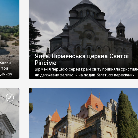
ефактів
називаються «повстяками» (postaki)…” “Вино. Крим
єкту
виробляє відмінне вино і його вдосталь: воно все ду
го».
легке біле і дуже […]
ти та
Ялта. Вірменська церква Святої
Ріпсіме
вський
 той
Вірменія першою серед країн світу прийняла христия
димиру
як державну релігію, й на подив багатьох пересічних
илю ІІ,
українців, які усіх кавказців вважають мусульманами,
 в
вірмени є відданими вірянами Христа