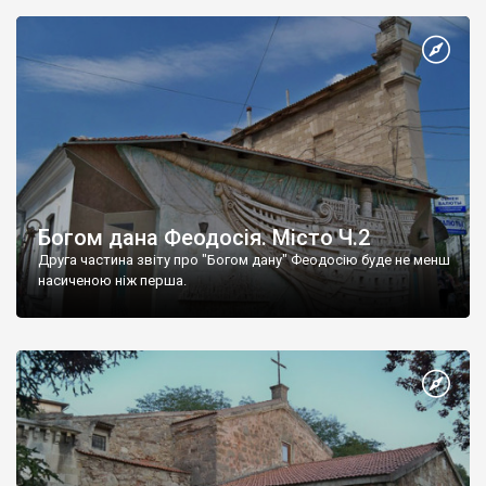
Богом дана Феодосія. Місто Ч.2
Друга частина звіту про "Богом дану" Феодосію буде не менш
насиченою ніж перша.