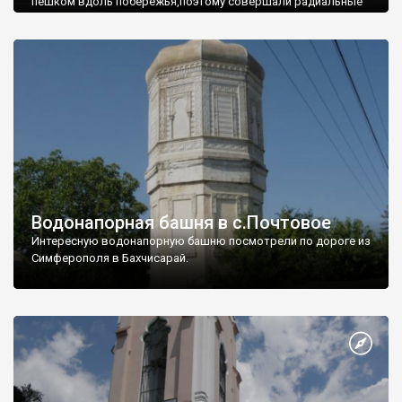
пешком вдоль побережья,поэтому совершали радиальные
вылазки из Оленевки.
Водонапорная башня в с.Почтовое
Интересную водонапорную башню посмотрели по дороге из
Симферополя в Бахчисарай.