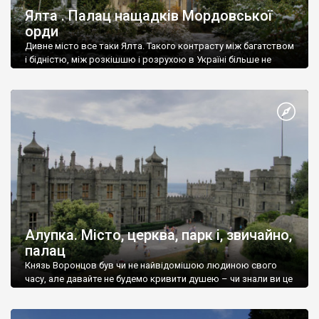
Ялта . Палац нащадків Мордовської
орди
Дивне місто все таки Ялта. Такого контрасту між багатством
і бідністю, між розкішшю і розрухою в Україні більше не
знайдеш.
Алупка. Місто, церква, парк і, звичайно,
палац
Князь Воронцов був чи не найвідомішою людиною свого
часу, але давайте не будемо кривити душею – чи знали ви це
прізвище до відвідин Алупки? Мабуть все таки ні.