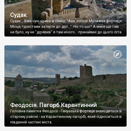
Судак
Судак... Вже чую крики в спину: "Ааа, попса! Муляжна фортеця!
Місце,туристами затерте до дір!..." Но то шо? А мене ще там
не було, ну не "дірявив" я там нічого... принаймні до цього літа.
Феодосія. Пагорб Карантинний
Головна памятка Феодосії - Генуезька фортеця знаходиться в
старому районі - на Карантинному пагорбі, який підноситься в
південній частині міста.