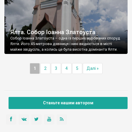
Ялта. Собор Іоанна Златоуста
Собор Іоанна Златоуста – одна із перших мурованих споруд
Ялти. Його 45-метрова дзвіниця і нині видніється в місті
майже звідусіль, а колись це була висотна домінанта Ялти.
1
2
3
4
5
Далі »
Станьте нашим автором