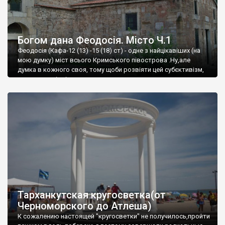
Богом дана Феодосія. Місто Ч.1
Феодосія (Кафа-12 (13) -15 (18) ст) - одне з найцікавіших (на
мою думку) міст всього Кримського півострова .Ну,але
думка в кожного своя, тому щоби розвіяти цей субєктивізм,
запрошую відвідати це
Тарханкутская кругосветка(от
Черноморского до Атлеша)
К сожалению настоящей "кругосветки" не получилось,пройти