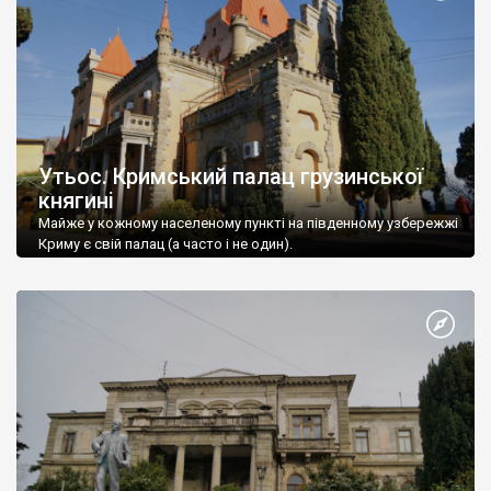
Утьос. Кримський палац грузинської
княгині
Майже у кожному населеному пункті на південному узбережжі
Криму є свій палац (а часто і не один).