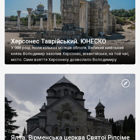
Херсонес Таврійський. ЮНЕСКО
У 988 році, після кількох місяців облоги, Великий київський
князь Володимир захопив Херсонес, візантійське, на той час,
місто. Саме взяття Херсонесу дозволило Володимиру
диктувати свої умови візантійському імператору Василю ІІ, та
одружитися з його дочкою Ганною. Цього ж року, в
Херсонесі Володимир-язичник, став Василем-християнином.
А потім було Хрещення Русі. На честь Херсонесу Таврійського
названо місто […]
Ялта. Вірменська церква Святої Ріпсіме