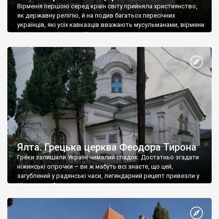
Вірменія першою серед країн світу прийняла християнство,
як державну релігію, й на подив багатьох пересічних
українців, які усіх кавказців вважають мусульманами, вірмени
є відданими вірянами Христа
Ялта. Грецька церква Феодора Тирона
Греки залишили Україні чималий спадок. Достатньо згадати
ніжинські огірочки – ви ж мабуть всі знаєте, що цей,
загублений у радянські часи, легендарний рецепт привезли у
Ніжин греки?