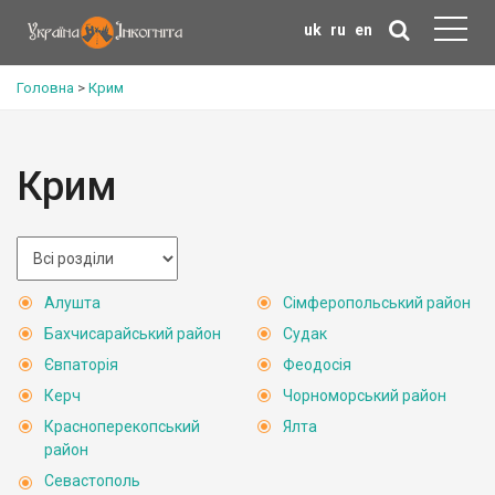
uk
ru
en
Головна
>
Крим
Крим
Алушта
Сімферопольський район
Бахчисарайський район
Судак
Євпаторія
Феодосія
Керч
Чорноморський район
Красноперекопський
Ялта
район
Севастополь