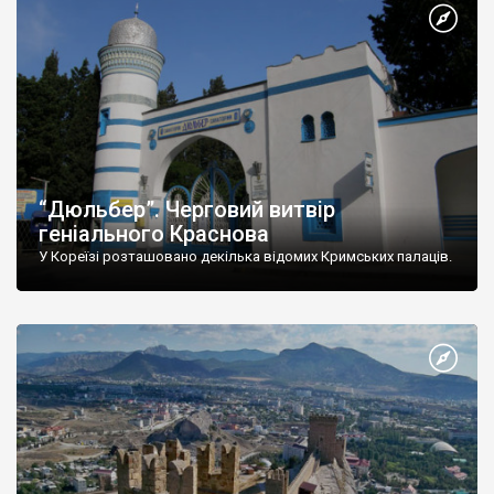
“Дюльбер”. Черговий витвір
геніального Краснова
У Кореїзі розташовано декілька відомих Кримських палаців.