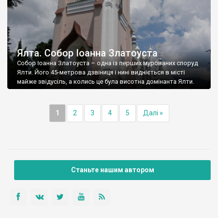
Ялта. Собор Іоанна Златоуста
Собор Іоанна Златоуста – одна із перших мурованих споруд
Ялти. Його 45-метрова дзвіниця і нині видніється в місті
майже звідусіль, а колись це була висотна домінанта Ялти.
1
2
3
4
5
Далі »
Станьте нашим автором