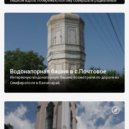
пешком вдоль побережья,поэтому совершали радиальные
вылазки из Оленевки.
Водонапорная башня в с.Почтовое
Интересную водонапорную башню посмотрели по дороге из
Симферополя в Бахчисарай.