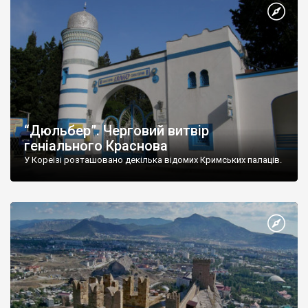
“Дюльбер”. Черговий витвір
геніального Краснова
У Кореїзі розташовано декілька відомих Кримських палаців.