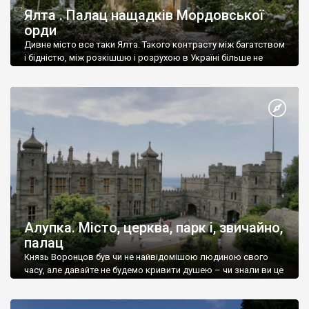
Ялта . Палац нащадків Мордовської
орди
Дивне місто все таки Ялта. Такого контрасту між багатством
і бідністю, між розкішшю і розрухою в Україні більше не
знайдеш.
Алупка. Місто, церква, парк і, звичайно,
палац
Князь Воронцов був чи не найвідомішою людиною свого
часу, але давайте не будемо кривити душею – чи знали ви це
прізвище до відвідин Алупки? Мабуть все таки ні.