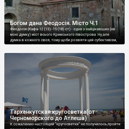
Богом дана Феодосія. Місто Ч.1
Феодосія (Кафа-12 (13) -15 (18) ст) - одне з найцікавіших (на
мою думку) міст всього Кримського півострова .Ну,але
думка в кожного своя, тому щоби розвіяти цей субєктивізм,
запрошую відвідати це
Тарханкутская кругосветка(от
Черноморского до Атлеша)
К сожалению настоящей "кругосветки" не получилось,пройти