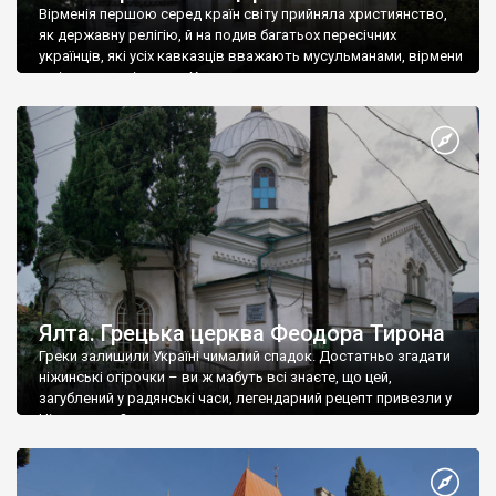
Вірменія першою серед країн світу прийняла християнство,
як державну релігію, й на подив багатьох пересічних
українців, які усіх кавказців вважають мусульманами, вірмени
є відданими вірянами Христа
Ялта. Грецька церква Феодора Тирона
Греки залишили Україні чималий спадок. Достатньо згадати
ніжинські огірочки – ви ж мабуть всі знаєте, що цей,
загублений у радянські часи, легендарний рецепт привезли у
Ніжин греки?