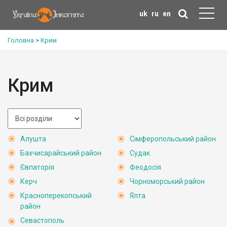
uk
ru
en
Головна
>
Крим
Крим
Алушта
Сімферопольський район
Бахчисарайський район
Судак
Євпаторія
Феодосія
Керч
Чорноморський район
Красноперекопський
Ялта
район
Севастополь