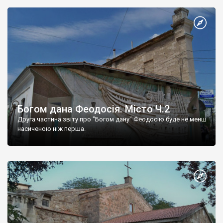
Богом дана Феодосія. Місто Ч.2
Друга частина звіту про "Богом дану" Феодосію буде не менш
насиченою ніж перша.