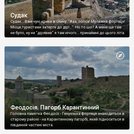
Судак
Судак... Вже чую крики в спину: "Ааа, попса! Муляжна фортеця!
Місце,туристами затерте до дір!..." Но то шо? А мене ще там
не було, ну не "дірявив" я там нічого... принаймні до цього літа.
Феодосія. Пагорб Карантинний
Головна памятка Феодосії - Генуезька фортеця знаходиться в
старому районі - на Карантинному пагорбі, який підноситься в
південній частині міста.