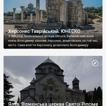
Херсонес Таврійський. ЮНЕСКО
У 988 році, після кількох місяців облоги, Великий київський
князь Володимир захопив Херсонес, візантійське, на той час,
місто. Саме взяття Херсонесу дозволило Володимиру
диктувати свої умови візантійському імператору Василю ІІ, та
одружитися з його дочкою Ганною. Цього ж року, в
Херсонесі Володимир-язичник, став Василем-християнином.
А потім було Хрещення Русі. На честь Херсонесу Таврійського
названо місто […]
Ялта. Вірменська церква Святої Ріпсіме