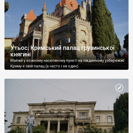
Утьос. Кримський палац грузинської
княгині
Майже у кожному населеному пункті на південному узбережжі
Криму є свій палац (а часто і не один).