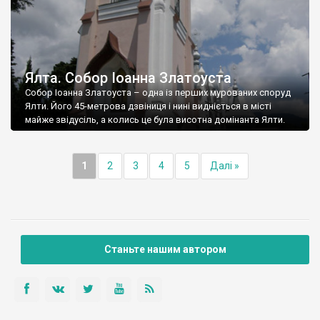
Ялта. Собор Іоанна Златоуста
Собор Іоанна Златоуста – одна із перших мурованих споруд
Ялти. Його 45-метрова дзвіниця і нині видніється в місті
майже звідусіль, а колись це була висотна домінанта Ялти.
1
2
3
4
5
Далі »
Станьте нашим автором