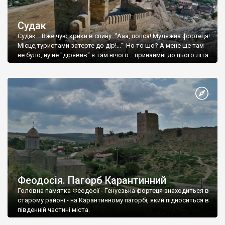
Судак
Судак... Вже чую крики в спину: "Ааа, попса! Муляжна фортеця!
Місце,туристами затерте до дір!..." Но то шо? А мене ще там
не було, ну не "дірявив" я там нічого... принаймні до цього літа.
Феодосія. Пагорб Карантинний
Головна памятка Феодосії - Генуезька фортеця знаходиться в
старому районі - на Карантинному пагорбі, який підноситься в
південній частині міста.