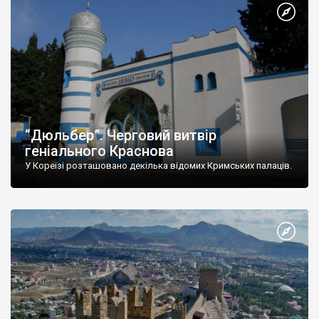
“Дюльбер”. Черговий витвір
геніального Краснова
У Кореїзі розташовано декілька відомих Кримських палаців.