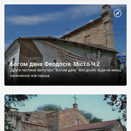
Богом дана Феодосія. Місто Ч.2
Друга частина звіту про "Богом дану" Феодосію буде не менш
насиченою ніж перша.