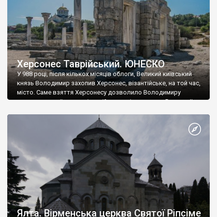
Херсонес Таврійський. ЮНЕСКО
У 988 році, після кількох місяців облоги, Великий київський
князь Володимир захопив Херсонес, візантійське, на той час,
місто. Саме взяття Херсонесу дозволило Володимиру
диктувати свої умови візантійському імператору Василю ІІ, та
одружитися з його дочкою Ганною. Цього ж року, в
Херсонесі Володимир-язичник, став Василем-християнином.
А потім було Хрещення Русі. На честь Херсонесу Таврійського
названо місто […]
Ялта. Вірменська церква Святої Ріпсіме