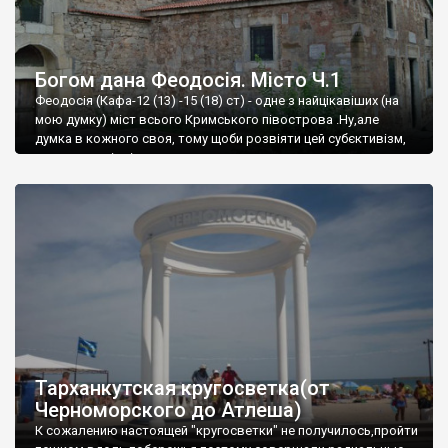
Богом дана Феодосія. Місто Ч.1
Феодосія (Кафа-12 (13) -15 (18) ст) - одне з найцікавіших (на
мою думку) міст всього Кримського півострова .Ну,але
думка в кожного своя, тому щоби розвіяти цей субєктивізм,
запрошую відвідати це
Тарханкутская кругосветка(от
Черноморского до Атлеша)
К сожалению настоящей "кругосветки" не получилось,пройти