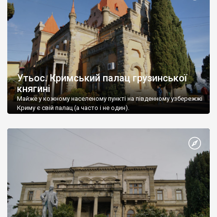
Утьос. Кримський палац грузинської
княгині
Майже у кожному населеному пункті на південному узбережжі
Криму є свій палац (а часто і не один).