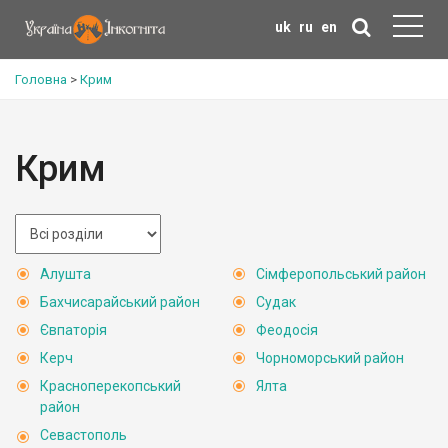
uk
ru
en
Головна
>
Крим
Крим
Алушта
Сімферопольський район
Бахчисарайський район
Судак
Євпаторія
Феодосія
Керч
Чорноморський район
Красноперекопський
Ялта
район
Севастополь