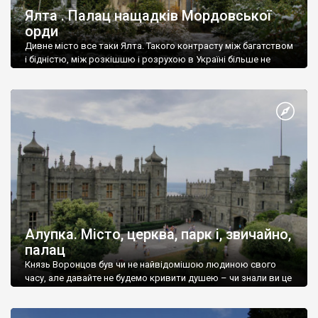
Ялта . Палац нащадків Мордовської
орди
Дивне місто все таки Ялта. Такого контрасту між багатством
і бідністю, між розкішшю і розрухою в Україні більше не
знайдеш.
Алупка. Місто, церква, парк і, звичайно,
палац
Князь Воронцов був чи не найвідомішою людиною свого
часу, але давайте не будемо кривити душею – чи знали ви це
прізвище до відвідин Алупки? Мабуть все таки ні.