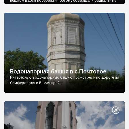
пешком вдоль побережья,поэтому совершали радиальные
вылазки из Оленевки.
Водонапорная башня в с.Почтовое
Интересную водонапорную башню посмотрели по дороге из
Симферополя в Бахчисарай.