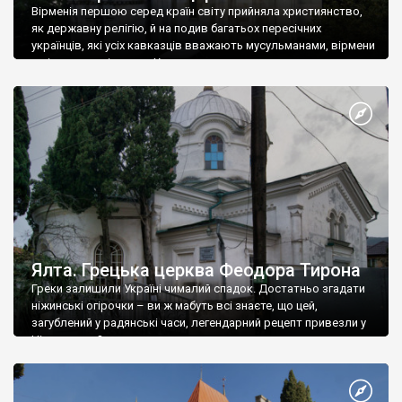
Вірменія першою серед країн світу прийняла християнство,
як державну релігію, й на подив багатьох пересічних
українців, які усіх кавказців вважають мусульманами, вірмени
є відданими вірянами Христа
Ялта. Грецька церква Феодора Тирона
Греки залишили Україні чималий спадок. Достатньо згадати
ніжинські огірочки – ви ж мабуть всі знаєте, що цей,
загублений у радянські часи, легендарний рецепт привезли у
Ніжин греки?