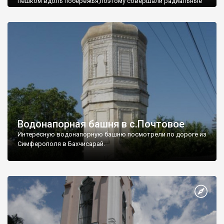
пешком вдоль побережья,поэтому совершали радиальные
вылазки из Оленевки.
Водонапорная башня в с.Почтовое
Интересную водонапорную башню посмотрели по дороге из
Симферополя в Бахчисарай.