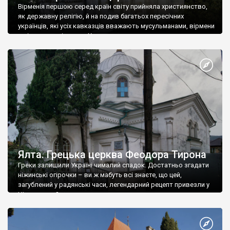
Вірменія першою серед країн світу прийняла християнство,
як державну релігію, й на подив багатьох пересічних
українців, які усіх кавказців вважають мусульманами, вірмени
є відданими вірянами Христа
Ялта. Грецька церква Феодора Тирона
Греки залишили Україні чималий спадок. Достатньо згадати
ніжинські огірочки – ви ж мабуть всі знаєте, що цей,
загублений у радянські часи, легендарний рецепт привезли у
Ніжин греки?