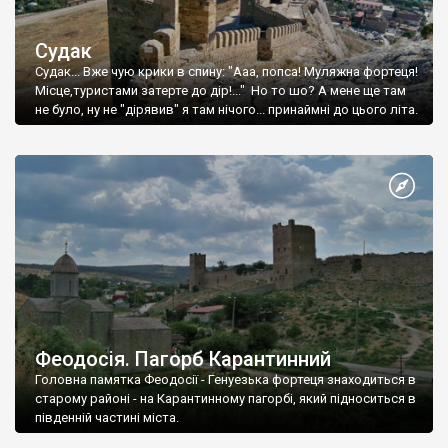
Судак
Судак... Вже чую крики в спину: "Ааа, попса! Муляжна фортеця!
Місце,туристами затерте до дір!..." Но то шо? А мене ще там
не було, ну не "дірявив" я там нічого... принаймні до цього літа.
Феодосія. Пагорб Карантинний
Головна памятка Феодосії - Генуезька фортеця знаходиться в
старому районі - на Карантинному пагорбі, який підноситься в
південній частині міста.