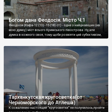
Богом дана Феодосія. Місто Ч.1
Феодосія (Кафа-12 (13) -15 (18) ст) - одне з найцікавіших (на
мою думку) міст всього Кримського півострова .Ну,але
думка в кожного своя, тому щоби розвіяти цей субєктивізм,
запрошую відвідати це
Тарханкутская кругосветка(от
Черноморского до Атлеша)
К сожалению настоящей "кругосветки" не получилось,пройти