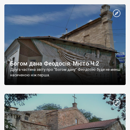
Богом дана Феодосія. Місто Ч.2
Друга частина звіту про "Богом дану" Феодосію буде не менш
насиченою ніж перша.