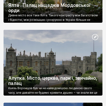
Ялта . Палац нащадків Мордовської
орди
Дивне місто все таки Ялта. Такого контрасту між багатством
і бідністю, між розкішшю і розрухою в Україні більше не
знайдеш.
Алупка. Місто, церква, парк і, звичайно,
палац
Князь Воронцов був чи не найвідомішою людиною свого
часу, але давайте не будемо кривити душею – чи знали ви це
прізвище до відвідин Алупки? Мабуть все таки ні.