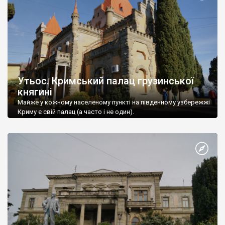
Утьос. Кримський палац грузинської
княгині
Майже у кожному населеному пункті на південному узбережжі
Криму є свій палац (а часто і не один).