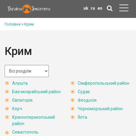
uk
ru
en
Головна
>
Крим
Крим
Алушта
Сімферопольський район
Бахчисарайський район
Судак
Євпаторія
Феодосія
Керч
Чорноморський район
Красноперекопський
Ялта
район
Севастополь