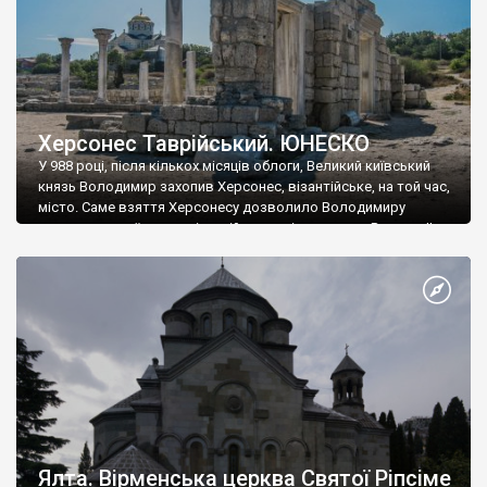
Херсонес Таврійський. ЮНЕСКО
У 988 році, після кількох місяців облоги, Великий київський
князь Володимир захопив Херсонес, візантійське, на той час,
місто. Саме взяття Херсонесу дозволило Володимиру
диктувати свої умови візантійському імператору Василю ІІ, та
одружитися з його дочкою Ганною. Цього ж року, в
Херсонесі Володимир-язичник, став Василем-християнином.
А потім було Хрещення Русі. На честь Херсонесу Таврійського
названо місто […]
Ялта. Вірменська церква Святої Ріпсіме