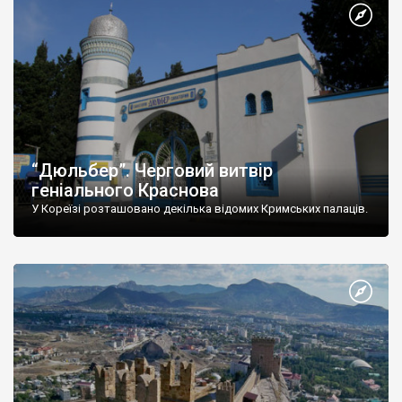
“Дюльбер”. Черговий витвір
геніального Краснова
У Кореїзі розташовано декілька відомих Кримських палаців.