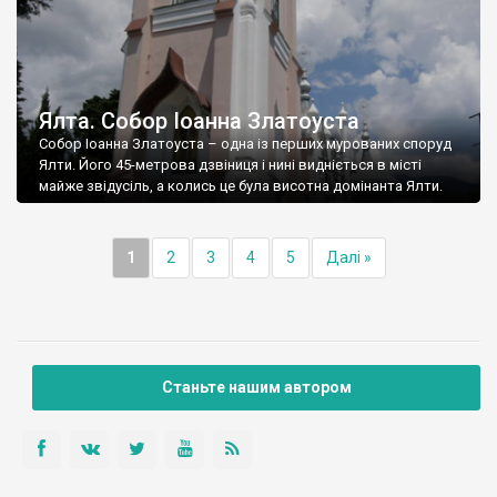
Ялта. Собор Іоанна Златоуста
Собор Іоанна Златоуста – одна із перших мурованих споруд
Ялти. Його 45-метрова дзвіниця і нині видніється в місті
майже звідусіль, а колись це була висотна домінанта Ялти.
1
2
3
4
5
Далі »
Станьте нашим автором