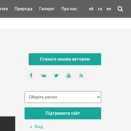
ятки
Природа
Галереї
Про нас
uk
ru
en
Станьте нашим автором
Підтримати сайт
Вхід