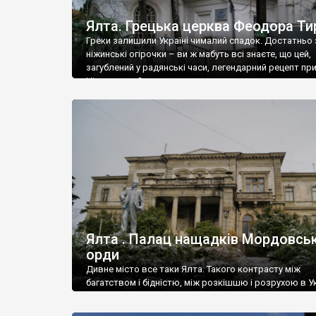
Ялта. Грецька церква Феодора Ти
Греки залишили Україні чималий спадок. Достатньо 
ніжинські огірочки – ви ж мабуть всі знаєте, що цей,
загублений у радянські часи, легендарний рецепт пр
Ніжин греки?
Ялта . Палац нащадків Мордовськ
орди
Дивне місто все таки Ялта. Такого контрасту між
багатством і бідністю, між розкішшю і розрухою в Ук
більше не знайдеш.