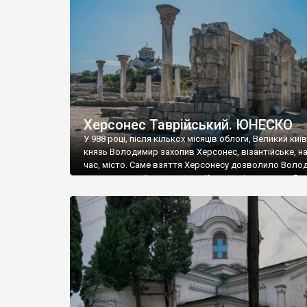
музею «Новгородський музей-заповідник» сотні арт
візантійської доби. Раритети викрадені з фондів об’
культурної спадщини ЮНЕСКО «Херсонеса Таврійсько
Офіційно – на виставку «Золото Візантії», але експер
влада в Україні вважають це лише […]
Херсонес Таврійський. ЮНЕСКО
У 988 році, після кількох місяців облоги, Великий киї
князь Володимир захопив Херсонес, візантійське, на
час, місто. Саме взяття Херсонесу дозволило Воло
диктувати свої умови візантійському імператору Вас
та одружитися з його дочкою Ганною. Цього ж року,
Херсонесі Володимир-язичник, став Василем-
християнином. А потім було Хрещення Русі. На честь
Херсонесу Таврійського названо місто […]