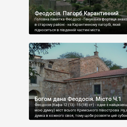
Феодосія. Пагорб Карантинний
Головна памятка Феодосії - Генуезька фортеця знах
в старому районі - на Карантинному пагорбі, який
підноситься в південній частині міста.
Богом дана Феодосія. Місто Ч.1
Феодосія (Кафа-12 (13) -15 (18) ст) - одне з найцікаві
мою думку) міст всього Кримського півострова .Ну,
думка в кожного своя, тому щоби розвіяти цей субєк
запрошую відвідати це