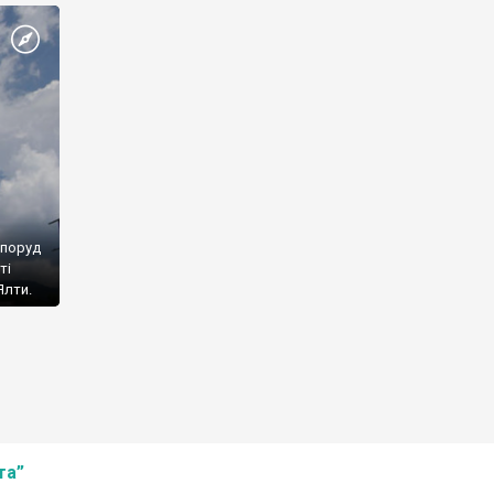
споруд
ті
Ялти.
та”