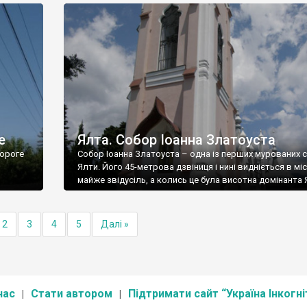
е
Ялта. Собор Іоанна Златоуста
ороге
Собор Іоанна Златоуста – одна із перших мурованих 
Ялти. Його 45-метрова дзвіниця і нині видніється в міс
майже звідусіль, а колись це була висотна домінанта 
2
3
4
5
Далі »
нас
Стати автором
Підтримати сайт “Україна Інкогні