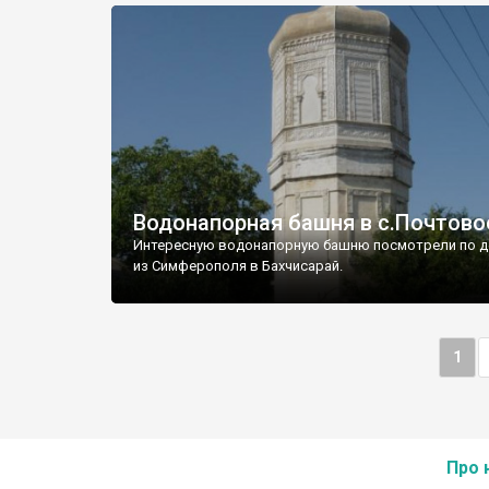
Водонапорная башня в с.Почтово
Интересную водонапорную башню посмотрели по д
из Симферополя в Бахчисарай.
1
Про 