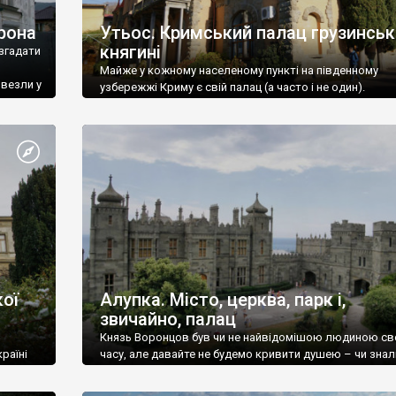
рона
Утьос. Кримський палац грузинськ
княгині
згадати
Майже у кожному населеному пункті на південному
ивезли у
узбережжі Криму є свій палац (а часто і не один).
ої
Алупка. Місто, церква, парк і,
звичайно, палац
Князь Воронцов був чи не найвідомішою людиною св
раїні
часу, але давайте не будемо кривити душею – чи знал
це прізвище до відвідин Алупки? Мабуть все таки ні.