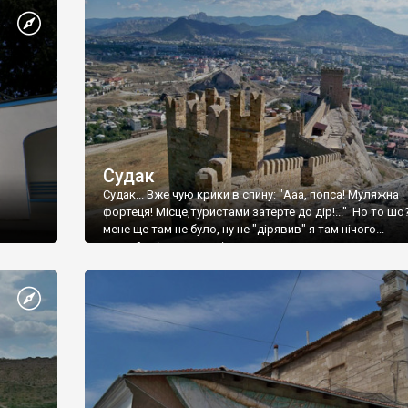
Судак
Судак... Вже чую крики в спину: "Ааа, попса! Муляжна
фортеця! Місце,туристами затерте до дір!..." Но то шо
мене ще там не було, ну не "дірявив" я там нічого...
принаймні до цього літа.