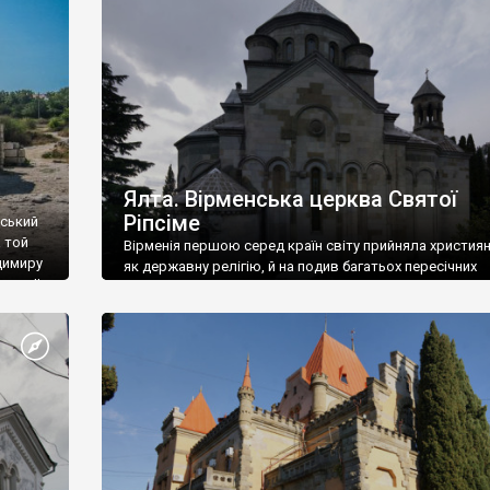
ефактів
називаються «повстяками» (postaki)…” “Вино. Крим
єкту
виробляє відмінне вино і його вдосталь: воно все ду
го».
легке біле і дуже […]
ти та
Ялта. Вірменська церква Святої
Ріпсіме
вський
 той
Вірменія першою серед країн світу прийняла христия
димиру
як державну релігію, й на подив багатьох пересічних
илю ІІ,
українців, які усіх кавказців вважають мусульманами,
 в
вірмени є відданими вірянами Христа