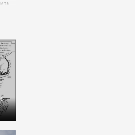
им та
ора і
є
го типу,
ей-
рний
ста:
 райони
від 2
I
і,
рукти,
 котрі