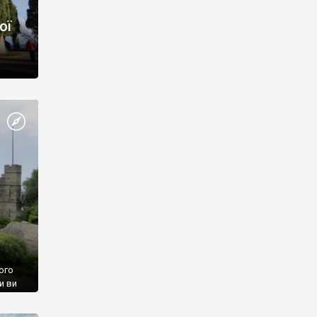
ої
ого
и ви