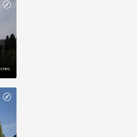
же
нство,