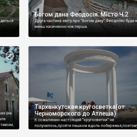
Богом дана Феодосія. Місто Ч.2
одиться
Друга частина звіту про "Богом дану" Феодосію буде 
менш насиченою ніж перша.
Тарханкутская кругосветка(от
Черноморского до Атлеша)
ших (на
але
К сожалению настоящей "кругосветки" не
тивізм,
получилось,пройти пешком вдоль побережья,поэтом
совершали радиальные вылазки из Оленевки.