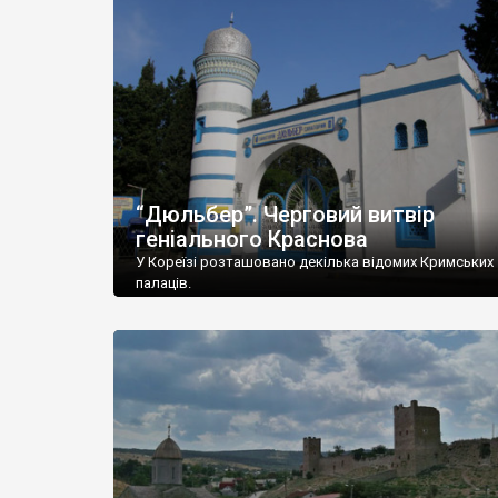
“Дюльбер”. Черговий витвір
геніального Краснова
У Кореїзі розташовано декілька відомих Кримських
палаців.