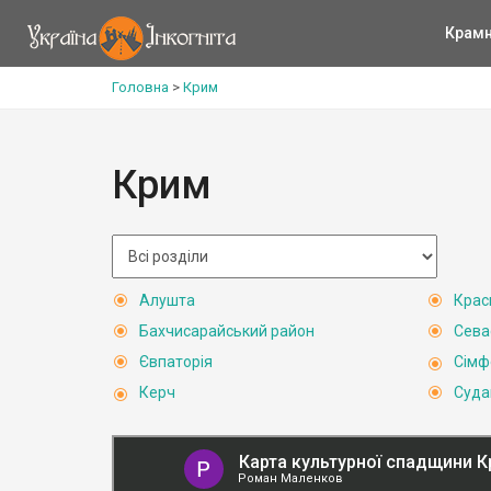
Крам
Головна
>
Крим
Крим
Алушта
Крас
Бахчисарайський район
Сева
Євпаторія
Сімф
Керч
Суда