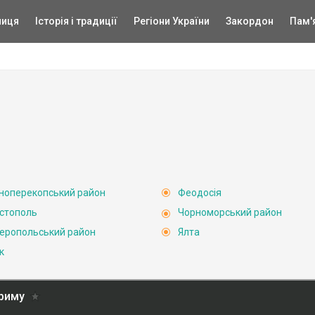
ниця
Історія і традиції
Регіони України
Закордон
Пам'
ноперекопський район
Феодосія
стополь
Чорноморський район
еропольський район
Ялта
к