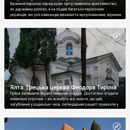
Вірменія першою серед країн світу прийняла християнство,
як державну релігію, й на подив багатьох пересічних
українців, які усіх кавказців вважають мусульманами, вірмени
є відданими вірянами Христа
Ялта. Грецька церква Феодора Тирона
Греки залишили Україні чималий спадок. Достатньо згадати
ніжинські огірочки – ви ж мабуть всі знаєте, що цей,
загублений у радянські часи, легендарний рецепт привезли у
Ніжин греки?