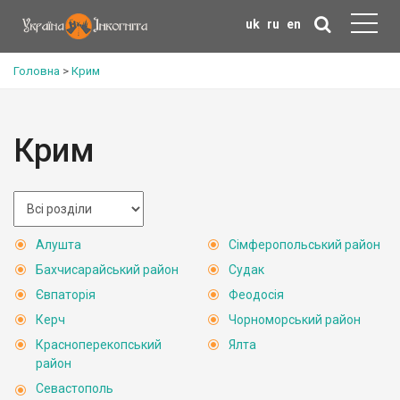
uk
ru
en
Головна
>
Крим
Крим
Алушта
Сімферопольський район
Бахчисарайський район
Судак
Євпаторія
Феодосія
Керч
Чорноморський район
Красноперекопський
Ялта
район
Севастополь