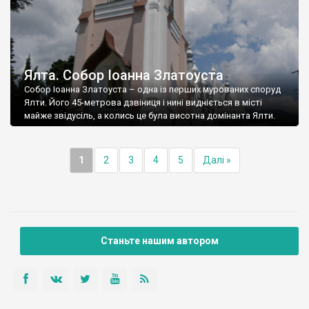
Ялта. Собор Іоанна Златоуста
Собор Іоанна Златоуста – одна із перших мурованих споруд
Ялти. Його 45-метрова дзвіниця і нині видніється в місті
майже звідусіль, а колись це була висотна домінанта Ялти.
1
2
3
4
5
Далі »
Станьте нашим автором