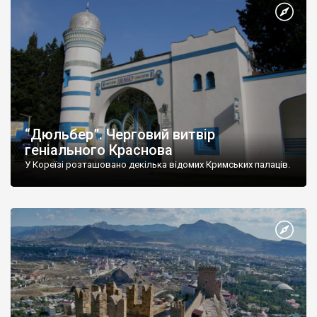
“Дюльбер”. Черговий витвір
геніального Краснова
У Кореїзі розташовано декілька відомих Кримських палаців.