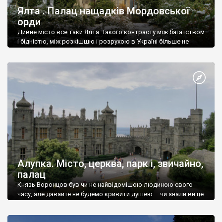
Ялта . Палац нащадків Мордовської
орди
Дивне місто все таки Ялта. Такого контрасту між багатством
і бідністю, між розкішшю і розрухою в Україні більше не
знайдеш.
Алупка. Місто, церква, парк і, звичайно,
палац
Князь Воронцов був чи не найвідомішою людиною свого
часу, але давайте не будемо кривити душею – чи знали ви це
прізвище до відвідин Алупки? Мабуть все таки ні.