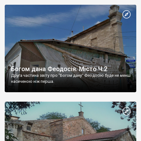
Богом дана Феодосія. Місто Ч.2
Друга частина звіту про "Богом дану" Феодосію буде не менш
насиченою ніж перша.