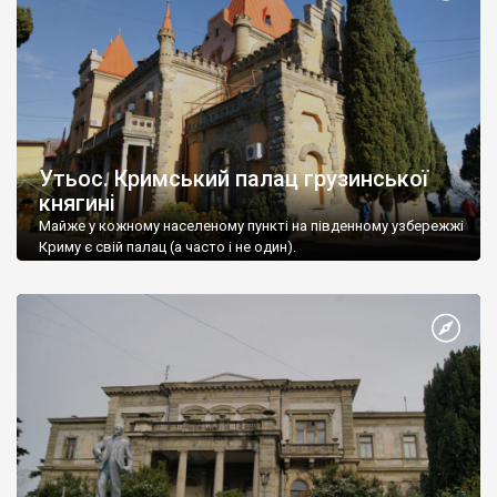
Утьос. Кримський палац грузинської
княгині
Майже у кожному населеному пункті на південному узбережжі
Криму є свій палац (а часто і не один).