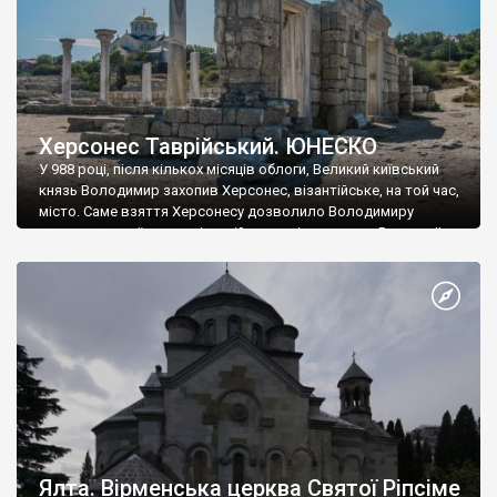
Херсонес Таврійський. ЮНЕСКО
У 988 році, після кількох місяців облоги, Великий київський
князь Володимир захопив Херсонес, візантійське, на той час,
місто. Саме взяття Херсонесу дозволило Володимиру
диктувати свої умови візантійському імператору Василю ІІ, та
одружитися з його дочкою Ганною. Цього ж року, в
Херсонесі Володимир-язичник, став Василем-християнином.
А потім було Хрещення Русі. На честь Херсонесу Таврійського
названо місто […]
Ялта. Вірменська церква Святої Ріпсіме