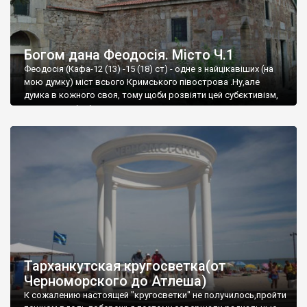
Богом дана Феодосія. Місто Ч.1
Феодосія (Кафа-12 (13) -15 (18) ст) - одне з найцікавіших (на
мою думку) міст всього Кримського півострова .Ну,але
думка в кожного своя, тому щоби розвіяти цей субєктивізм,
запрошую відвідати це
Тарханкутская кругосветка(от
Черноморского до Атлеша)
К сожалению настоящей "кругосветки" не получилось,пройти