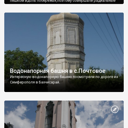
пешком вдоль побережья,поэтому совершали радиальные
вылазки из Оленевки.
Водонапорная башня в с.Почтовое
Интересную водонапорную башню посмотрели по дороге из
Симферополя в Бахчисарай.