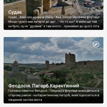
Судак
Судак... Вже чую крики в спину: "Ааа, попса! Муляжна фортеця!
Місце,туристами затерте до дір!..." Но то шо? А мене ще там
не було, ну не "дірявив" я там нічого... принаймні до цього літа.
Феодосія. Пагорб Карантинний
Головна памятка Феодосії - Генуезька фортеця знаходиться в
старому районі - на Карантинному пагорбі, який підноситься в
південній частині міста.