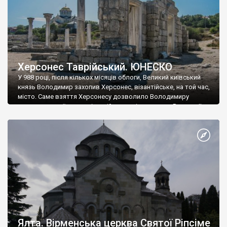
Херсонес Таврійський. ЮНЕСКО
У 988 році, після кількох місяців облоги, Великий київський
князь Володимир захопив Херсонес, візантійське, на той час,
місто. Саме взяття Херсонесу дозволило Володимиру
диктувати свої умови візантійському імператору Василю ІІ, та
одружитися з його дочкою Ганною. Цього ж року, в
Херсонесі Володимир-язичник, став Василем-християнином.
А потім було Хрещення Русі. На честь Херсонесу Таврійського
названо місто […]
Ялта. Вірменська церква Святої Ріпсіме