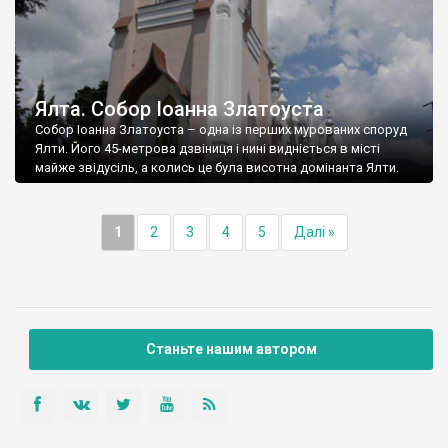
Ялта. Собор Іоанна Златоуста
Собор Іоанна Златоуста – одна із перших мурованих споруд
Ялти. Його 45-метрова дзвіниця і нині видніється в місті
майже звідусіль, а колись це була висотна домінанта Ялти.
1
2
3
4
5
Далі »
Станьте нашим автором