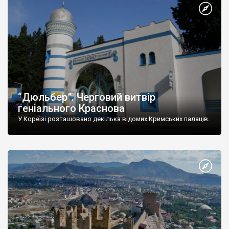
“Дюльбер”. Черговий витвір
геніального Краснова
У Кореїзі розташовано декілька відомих Кримських палаців.