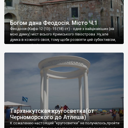
Богом дана Феодосія. Місто Ч.1
Феодосія (Кафа-12 (13) -15 (18) ст) - одне з найцікавіших (на
мою думку) міст всього Кримського півострова .Ну,але
думка в кожного своя, тому щоби розвіяти цей субєктивізм,
запрошую відвідати це
Тарханкутская кругосветка(от
Черноморского до Атлеша)
К сожалению настоящей "кругосветки" не получилось,пройти