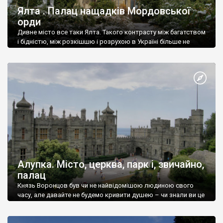
Ялта . Палац нащадків Мордовської
орди
Дивне місто все таки Ялта. Такого контрасту між багатством
і бідністю, між розкішшю і розрухою в Україні більше не
знайдеш.
Алупка. Місто, церква, парк і, звичайно,
палац
Князь Воронцов був чи не найвідомішою людиною свого
часу, але давайте не будемо кривити душею – чи знали ви це
прізвище до відвідин Алупки? Мабуть все таки ні.