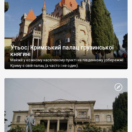
Утьос. Кримський палац грузинської
княгині
Майже у кожному населеному пункті на південному узбережжі
Криму є свій палац (а часто і не один).