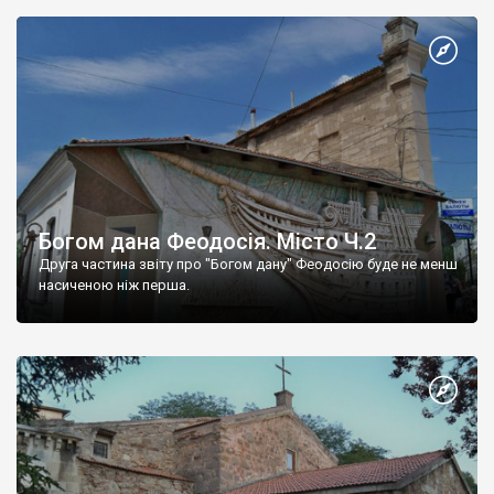
Богом дана Феодосія. Місто Ч.2
Друга частина звіту про "Богом дану" Феодосію буде не менш
насиченою ніж перша.