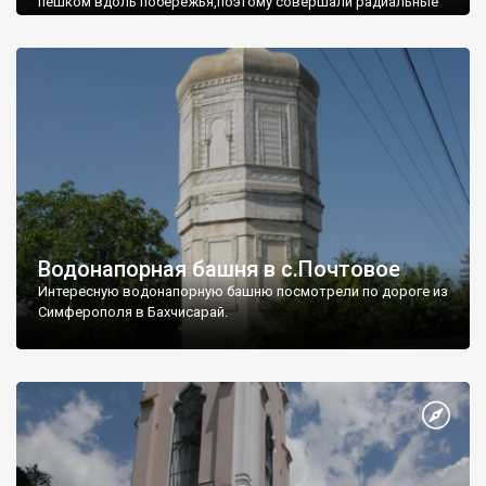
пешком вдоль побережья,поэтому совершали радиальные
вылазки из Оленевки.
Водонапорная башня в с.Почтовое
Интересную водонапорную башню посмотрели по дороге из
Симферополя в Бахчисарай.