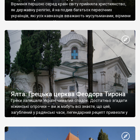
Вірменія першою серед країн світу прийняла християнство,
як державну релігію, й на подив багатьох пересічних
українців, які усіх кавказців вважають мусульманами, вірмени
є відданими вірянами Христа
Ялта. Грецька церква Феодора Тирона
Греки залишили Україні чималий спадок. Достатньо згадати
ніжинські огірочки – ви ж мабуть всі знаєте, що цей,
загублений у радянські часи, легендарний рецепт привезли у
Ніжин греки?