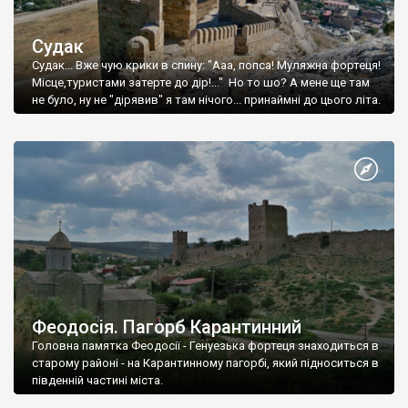
Судак
Судак... Вже чую крики в спину: "Ааа, попса! Муляжна фортеця!
Місце,туристами затерте до дір!..." Но то шо? А мене ще там
не було, ну не "дірявив" я там нічого... принаймні до цього літа.
Феодосія. Пагорб Карантинний
Головна памятка Феодосії - Генуезька фортеця знаходиться в
старому районі - на Карантинному пагорбі, який підноситься в
південній частині міста.