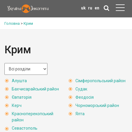
uk
ru
en
Головна
>
Крим
Крим
Алушта
Сімферопольський район
Бахчисарайський район
Судак
Євпаторія
Феодосія
Керч
Чорноморський район
Красноперекопський
Ялта
район
Севастополь