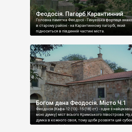
Феодосія. Пагорб Карантинний
Головна памятка Феодосії - Генуезька фортеця знах
в старому районі - на Карантинному пагорбі, який
підноситься в південній частині міста.
Богом дана Феодосія. Місто Ч.1
Феодосія (Кафа-12 (13) -15 (18) ст) - одне з найцікаві
мою думку) міст всього Кримського півострова .Ну,
думка в кожного своя, тому щоби розвіяти цей субєк
запрошую відвідати це