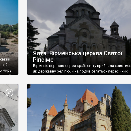
ефактів
називаються «повстяками» (postaki)…” “Вино. Крим
єкту
виробляє відмінне вино і його вдосталь: воно все ду
го».
легке біле і дуже […]
ти та
Ялта. Вірменська церква Святої
Ріпсіме
вський
 той
Вірменія першою серед країн світу прийняла христия
димиру
як державну релігію, й на подив багатьох пересічних
илю ІІ,
українців, які усіх кавказців вважають мусульманами,
 в
вірмени є відданими вірянами Христа