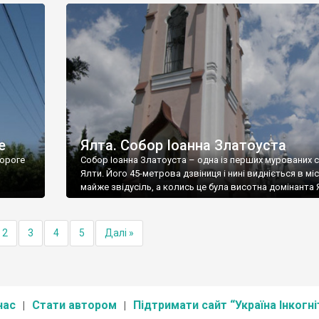
е
Ялта. Собор Іоанна Златоуста
ороге
Собор Іоанна Златоуста – одна із перших мурованих 
Ялти. Його 45-метрова дзвіниця і нині видніється в міс
майже звідусіль, а колись це була висотна домінанта 
2
3
4
5
Далі »
нас
Стати автором
Підтримати сайт “Україна Інкогні