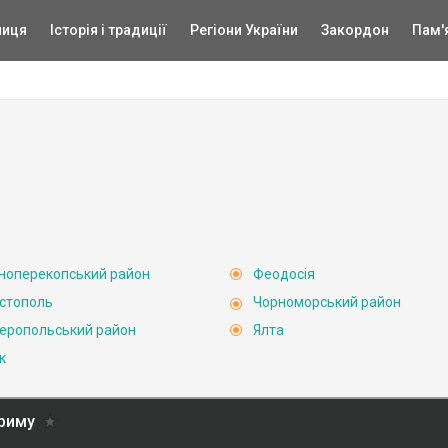
ниця
Історія і традиції
Регіони України
Закордон
Пам'
ноперекопський район
Феодосія
стополь
Чорноморський район
еропольський район
Ялта
к