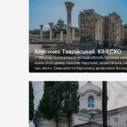
музею «Новгородський музей-заповідник» сотні арт
візантійської доби. Раритети викрадені з фондів об’
культурної спадщини ЮНЕСКО «Херсонеса Таврійсько
Офіційно – на виставку «Золото Візантії», але експер
влада в Україні вважають це лише […]
Херсонес Таврійський. ЮНЕСКО
У 988 році, після кількох місяців облоги, Великий киї
князь Володимир захопив Херсонес, візантійське, на
час, місто. Саме взяття Херсонесу дозволило Воло
диктувати свої умови візантійському імператору Вас
та одружитися з його дочкою Ганною. Цього ж року,
Херсонесі Володимир-язичник, став Василем-
християнином. А потім було Хрещення Русі. На честь
Херсонесу Таврійського названо місто […]