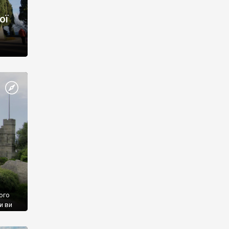
ої
ого
и ви