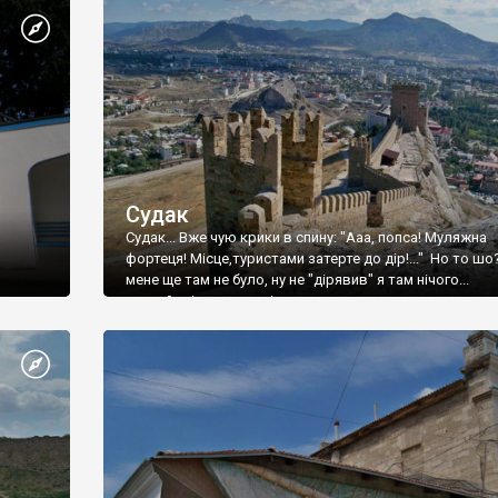
Судак
Судак... Вже чую крики в спину: "Ааа, попса! Муляжна
фортеця! Місце,туристами затерте до дір!..." Но то шо
мене ще там не було, ну не "дірявив" я там нічого...
принаймні до цього літа.