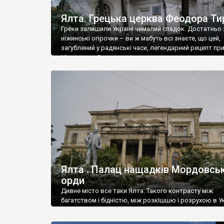
Ялта. Грецька церква Феодора Ти
Греки залишили Україні чималий спадок. Достатньо 
ніжинські огірочки – ви ж мабуть всі знаєте, що цей,
загублений у радянські часи, легендарний рецепт пр
Ніжин греки?
Ялта . Палац нащадків Мордовськ
орди
Дивне місто все таки Ялта. Такого контрасту між
багатством і бідністю, між розкішшю і розрухою в Ук
більше не знайдеш.