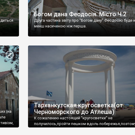
Богом дана Феодосія. Місто Ч.2
одиться
Друга частина звіту про "Богом дану" Феодосію буде 
менш насиченою ніж перша.
Тарханкутская кругосветка(от
Черноморского до Атлеша)
ших (на
але
К сожалению настоящей "кругосветки" не
тивізм,
получилось,пройти пешком вдоль побережья,поэтом
совершали радиальные вылазки из Оленевки.