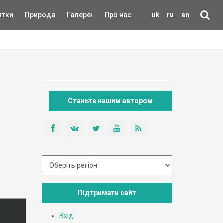
ятки
Природа
Галереї
Про нас
uk
ru
en
Станьте нашим автором
Підтримати сайт
Вхід