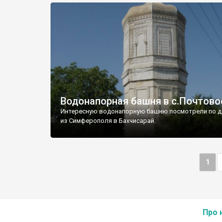
Водонапорная башня в с.Почтово
Интересную водонапорную башню посмотрели по д
из Симферополя в Бахчисарай.
1
Про 