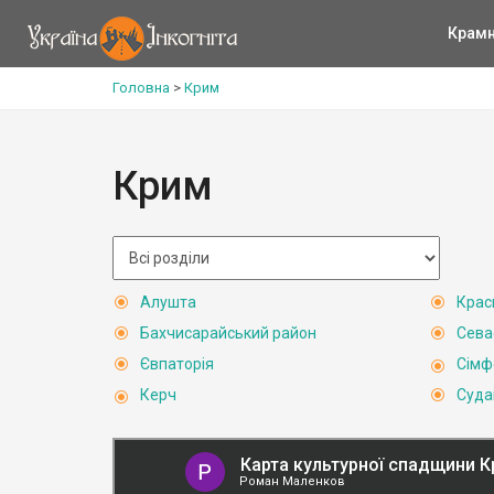
Крам
Головна
>
Крим
Крим
Алушта
Крас
Бахчисарайський район
Сева
Євпаторія
Сімф
Керч
Суда