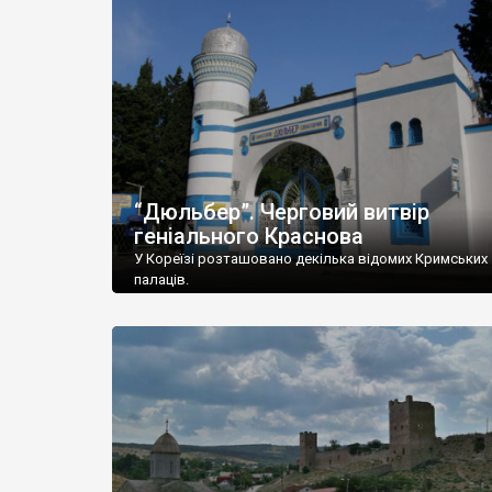
“Дюльбер”. Черговий витвір
геніального Краснова
У Кореїзі розташовано декілька відомих Кримських
палаців.