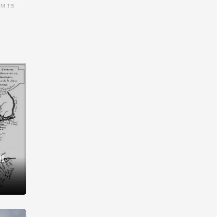
им та
ора і
є
го типу,
ей-
рний
ста:
 райони
від 2
I
і,
рукти,
 котрі