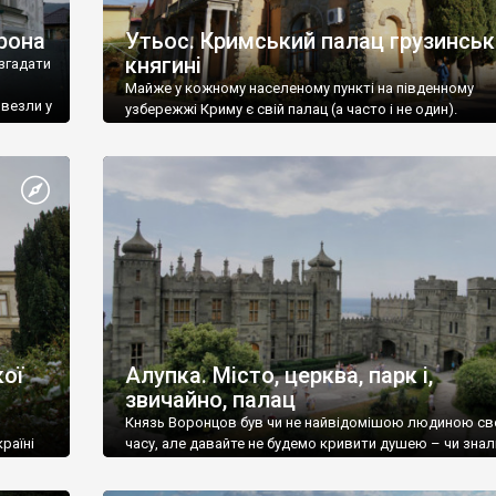
рона
Утьос. Кримський палац грузинськ
княгині
згадати
Майже у кожному населеному пункті на південному
ивезли у
узбережжі Криму є свій палац (а часто і не один).
ої
Алупка. Місто, церква, парк і,
звичайно, палац
Князь Воронцов був чи не найвідомішою людиною св
раїні
часу, але давайте не будемо кривити душею – чи знал
це прізвище до відвідин Алупки? Мабуть все таки ні.