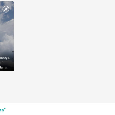
споруд
ті
Ялти.
та”