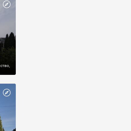
же
нство,