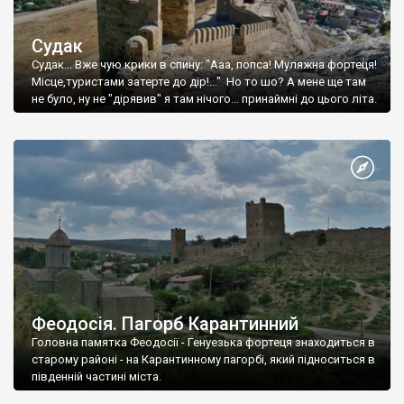
Судак
Судак... Вже чую крики в спину: "Ааа, попса! Муляжна фортеця!
Місце,туристами затерте до дір!..." Но то шо? А мене ще там
не було, ну не "дірявив" я там нічого... принаймні до цього літа.
Феодосія. Пагорб Карантинний
Головна памятка Феодосії - Генуезька фортеця знаходиться в
старому районі - на Карантинному пагорбі, який підноситься в
південній частині міста.