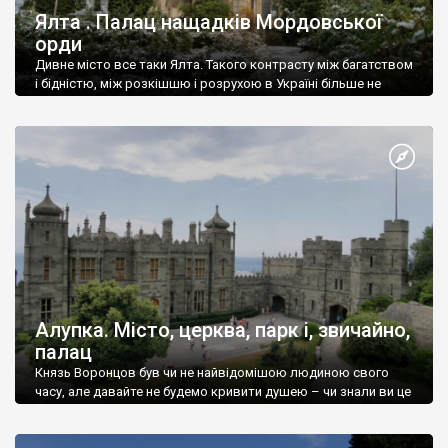
Ялта . Палац нащадків Мордовської
орди
Дивне місто все таки Ялта. Такого контрасту між багатством
і бідністю, між розкішшю і розрухою в Україні більше не
знайдеш.
Алупка. Місто, церква, парк і, звичайно,
палац
Князь Воронцов був чи не найвідомішою людиною свого
часу, але давайте не будемо кривити душею – чи знали ви це
прізвище до відвідин Алупки? Мабуть все таки ні.