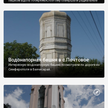
пешком вдоль побережья,поэтому совершали радиальные
вылазки из Оленевки.
Водонапорная башня в с.Почтовое
Интересную водонапорную башню посмотрели по дороге из
Симферополя в Бахчисарай.