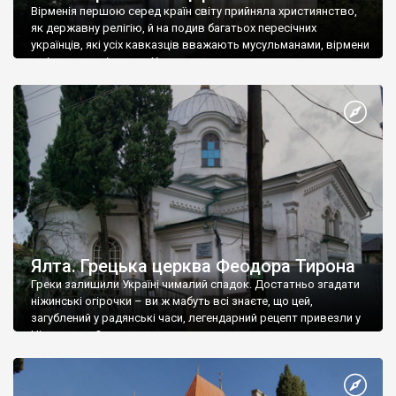
Вірменія першою серед країн світу прийняла християнство,
як державну релігію, й на подив багатьох пересічних
українців, які усіх кавказців вважають мусульманами, вірмени
є відданими вірянами Христа
Ялта. Грецька церква Феодора Тирона
Греки залишили Україні чималий спадок. Достатньо згадати
ніжинські огірочки – ви ж мабуть всі знаєте, що цей,
загублений у радянські часи, легендарний рецепт привезли у
Ніжин греки?