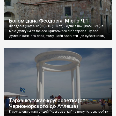
Богом дана Феодосія. Місто Ч.1
Феодосія (Кафа-12 (13) -15 (18) ст) - одне з найцікавіших (на
мою думку) міст всього Кримського півострова .Ну,але
думка в кожного своя, тому щоби розвіяти цей субєктивізм,
запрошую відвідати це
Тарханкутская кругосветка(от
Черноморского до Атлеша)
К сожалению настоящей "кругосветки" не получилось,пройти