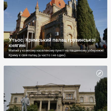
Утьос. Кримський палац грузинської
княгині
Майже у кожному населеному пункті на південному узбережжі
Криму є свій палац (а часто і не один).