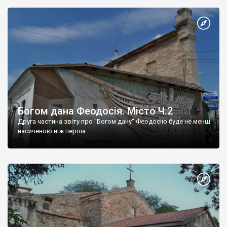
Богом дана Феодосія. Місто Ч.2
Друга частина звіту про "Богом дану" Феодосію буде не менш
насиченою ніж перша.