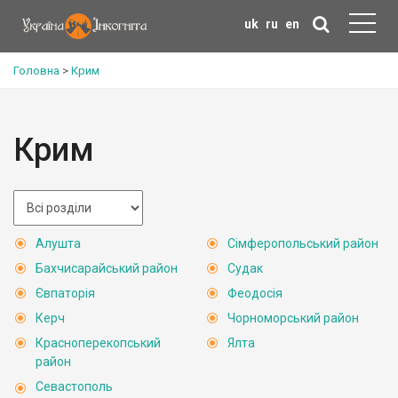
uk
ru
en
Головна
>
Крим
Крим
Алушта
Сімферопольський район
Бахчисарайський район
Судак
Євпаторія
Феодосія
Керч
Чорноморський район
Красноперекопський
Ялта
район
Севастополь