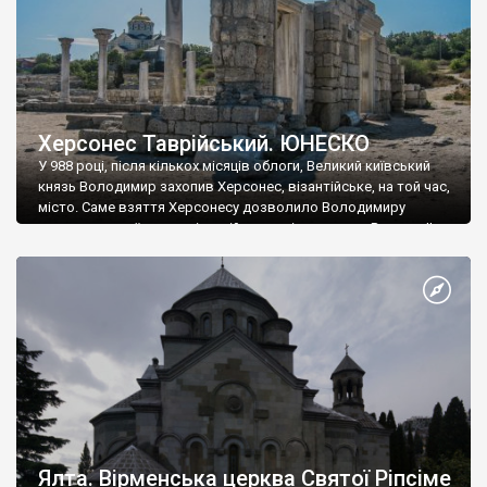
Херсонес Таврійський. ЮНЕСКО
У 988 році, після кількох місяців облоги, Великий київський
князь Володимир захопив Херсонес, візантійське, на той час,
місто. Саме взяття Херсонесу дозволило Володимиру
диктувати свої умови візантійському імператору Василю ІІ, та
одружитися з його дочкою Ганною. Цього ж року, в
Херсонесі Володимир-язичник, став Василем-християнином.
А потім було Хрещення Русі. На честь Херсонесу Таврійського
названо місто […]
Ялта. Вірменська церква Святої Ріпсіме