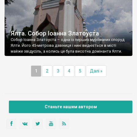
Ялта. Собор Іоанна Златоуста
Собор Іоанна Златоуста – одна із перших мурованих споруд
Ялти. Його 45-метрова дзвіниця і нині видніється в місті
майже звідусіль, а колись це була висотна домінанта Ялти.
1
2
3
4
5
Далі »
Станьте нашим автором