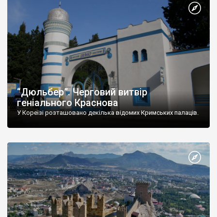
“Дюльбер”. Черговий витвір
геніального Краснова
У Кореїзі розташовано декілька відомих Кримських палаців.