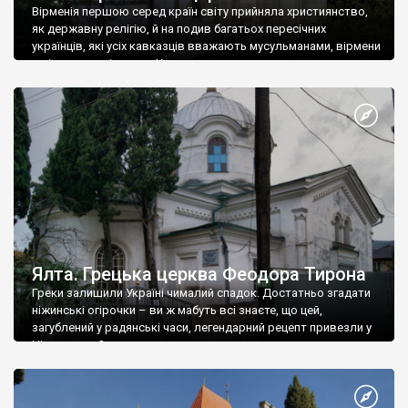
Вірменія першою серед країн світу прийняла християнство,
як державну релігію, й на подив багатьох пересічних
українців, які усіх кавказців вважають мусульманами, вірмени
є відданими вірянами Христа
Ялта. Грецька церква Феодора Тирона
Греки залишили Україні чималий спадок. Достатньо згадати
ніжинські огірочки – ви ж мабуть всі знаєте, що цей,
загублений у радянські часи, легендарний рецепт привезли у
Ніжин греки?