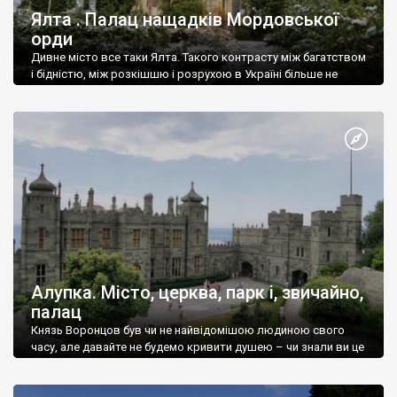
Ялта . Палац нащадків Мордовської
орди
Дивне місто все таки Ялта. Такого контрасту між багатством
і бідністю, між розкішшю і розрухою в Україні більше не
знайдеш.
Алупка. Місто, церква, парк і, звичайно,
палац
Князь Воронцов був чи не найвідомішою людиною свого
часу, але давайте не будемо кривити душею – чи знали ви це
прізвище до відвідин Алупки? Мабуть все таки ні.