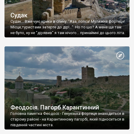
Судак
Судак... Вже чую крики в спину: "Ааа, попса! Муляжна фортеця!
Місце,туристами затерте до дір!..." Но то шо? А мене ще там
не було, ну не "дірявив" я там нічого... принаймні до цього літа.
Феодосія. Пагорб Карантинний
Головна памятка Феодосії - Генуезька фортеця знаходиться в
старому районі - на Карантинному пагорбі, який підноситься в
південній частині міста.