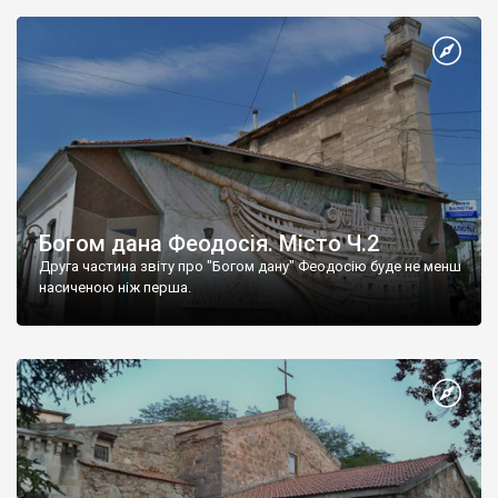
Богом дана Феодосія. Місто Ч.2
Друга частина звіту про "Богом дану" Феодосію буде не менш
насиченою ніж перша.