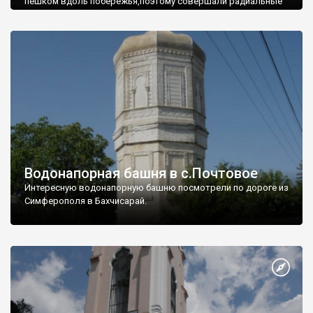
пешком вдоль побережья,поэтому совершали радиальные
вылазки из Оленевки.
Водонапорная башня в с.Почтовое
Интересную водонапорную башню посмотрели по дороге из
Симферополя в Бахчисарай.