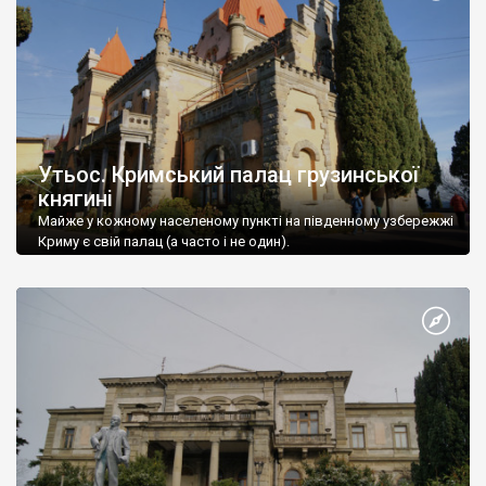
Утьос. Кримський палац грузинської
княгині
Майже у кожному населеному пункті на південному узбережжі
Криму є свій палац (а часто і не один).