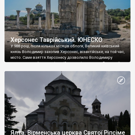
Херсонес Таврійський. ЮНЕСКО
У 988 році, після кількох місяців облоги, Великий київський
князь Володимир захопив Херсонес, візантійське, на той час,
місто. Саме взяття Херсонесу дозволило Володимиру
диктувати свої умови візантійському імператору Василю ІІ, та
одружитися з його дочкою Ганною. Цього ж року, в
Херсонесі Володимир-язичник, став Василем-християнином.
А потім було Хрещення Русі. На честь Херсонесу Таврійського
названо місто […]
Ялта. Вірменська церква Святої Ріпсіме