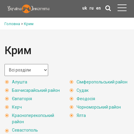
uk
ru
en
Головна
>
Крим
Крим
Алушта
Сімферопольський район
Бахчисарайський район
Судак
Євпаторія
Феодосія
Керч
Чорноморський район
Красноперекопський
Ялта
район
Севастополь