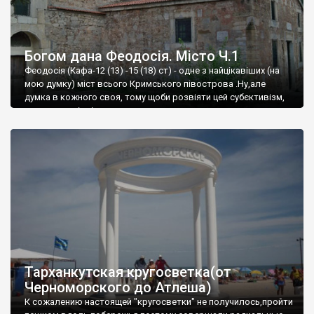
Богом дана Феодосія. Місто Ч.1
Феодосія (Кафа-12 (13) -15 (18) ст) - одне з найцікавіших (на
мою думку) міст всього Кримського півострова .Ну,але
думка в кожного своя, тому щоби розвіяти цей субєктивізм,
запрошую відвідати це
Тарханкутская кругосветка(от
Черноморского до Атлеша)
К сожалению настоящей "кругосветки" не получилось,пройти