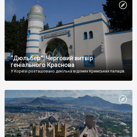
“Дюльбер”. Черговий витвір
геніального Краснова
У Кореїзі розташовано декілька відомих Кримських палаців.