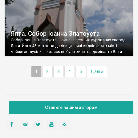
Ялта. Собор Іоанна Златоуста
Собор Іоанна Златоуста – одна із перших мурованих споруд
Ялти. Його 45-метрова дзвіниця і нині видніється в місті
майже звідусіль, а колись це була висотна домінанта Ялти.
1
2
3
4
5
Далі »
Станьте нашим автором