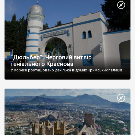
“Дюльбер”. Черговий витвір
геніального Краснова
У Кореїзі розташовано декілька відомих Кримських палаців.