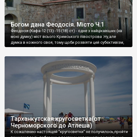
Богом дана Феодосія. Місто Ч.1
Феодосія (Кафа-12 (13) -15 (18) ст) - одне з найцікавіших (на
мою думку) міст всього Кримського півострова .Ну,але
думка в кожного своя, тому щоби розвіяти цей субєктивізм,
запрошую відвідати це
Тарханкутская кругосветка(от
Черноморского до Атлеша)
К сожалению настоящей "кругосветки" не получилось,пройти