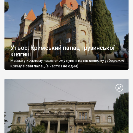
Утьос. Кримський палац грузинської
княгині
Майже у кожному населеному пункті на південному узбережжі
Криму є свій палац (а часто і не один).