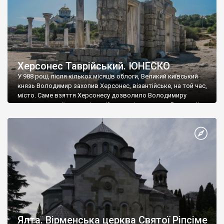
Херсонес Таврійський. ЮНЕСКО
У 988 році, після кількох місяців облоги, Великий київський
князь Володимир захопив Херсонес, візантійське, на той час,
місто. Саме взяття Херсонесу дозволило Володимиру
диктувати свої умови візантійському імператору Василю ІІ, та
одружитися з його дочкою Ганною. Цього ж року, в
Херсонесі Володимир-язичник, став Василем-християнином.
А потім було Хрещення Русі. На честь Херсонесу Таврійського
названо місто […]
Ялта. Вірменська церква Святої Ріпсіме