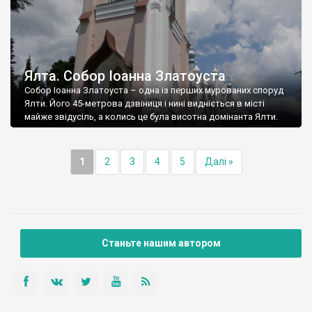
Ялта. Собор Іоанна Златоуста
Собор Іоанна Златоуста – одна із перших мурованих споруд
Ялти. Його 45-метрова дзвіниця і нині видніється в місті
майже звідусіль, а колись це була висотна домінанта Ялти.
1
2
3
4
5
Далі »
Станьте нашим автором