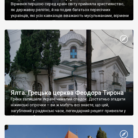
Вірменія першою серед країн світу прийняла християнство,
як державну релігію, й на подив багатьох пересічних
українців, які усіх кавказців вважають мусульманами, вірмени
є відданими вірянами Христа
Ялта. Грецька церква Феодора Тирона
Греки залишили Україні чималий спадок. Достатньо згадати
ніжинські огірочки – ви ж мабуть всі знаєте, що цей,
загублений у радянські часи, легендарний рецепт привезли у
Ніжин греки?