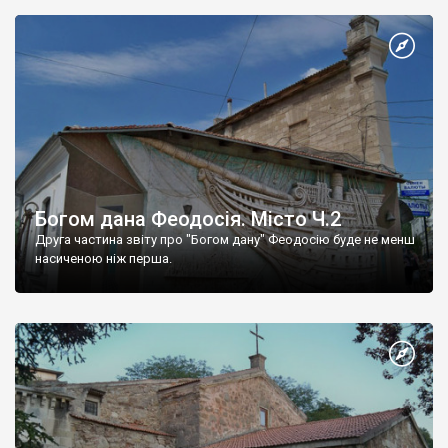
Богом дана Феодосія. Місто Ч.2
Друга частина звіту про "Богом дану" Феодосію буде не менш
насиченою ніж перша.