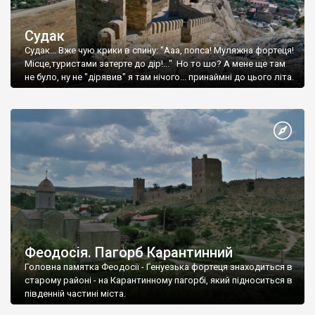
Судак
Судак... Вже чую крики в спину: "Ааа, попса! Муляжна фортеця!
Місце,туристами затерте до дір!..." Но то шо? А мене ще там
не було, ну не "дірявив" я там нічого... принаймні до цього літа.
Феодосія. Пагорб Карантинний
Головна памятка Феодосії - Генуезька фортеця знаходиться в
старому районі - на Карантинному пагорбі, який підноситься в
південній частині міста.