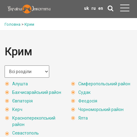
uk
ru
en
Головна
>
Крим
Крим
Алушта
Сімферопольський район
Бахчисарайський район
Судак
Євпаторія
Феодосія
Керч
Чорноморський район
Красноперекопський
Ялта
район
Севастополь