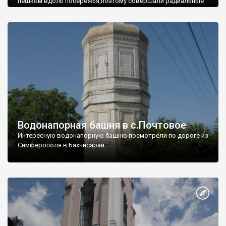
пешком вдоль побережья,поэтому совершали радиальные
вылазки из Оленевки.
Водонапорная башня в с.Почтовое
Интересную водонапорную башню посмотрели по дороге из
Симферополя в Бахчисарай.