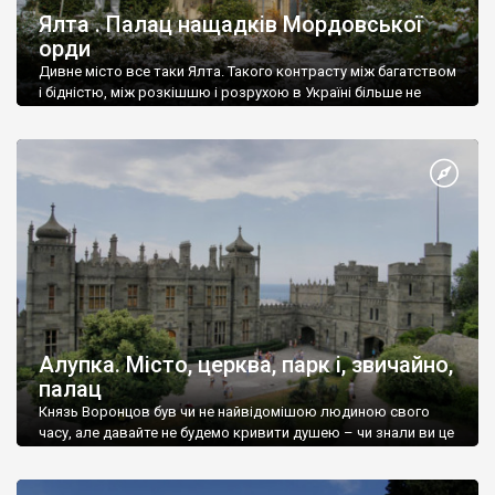
Ялта . Палац нащадків Мордовської
орди
Дивне місто все таки Ялта. Такого контрасту між багатством
і бідністю, між розкішшю і розрухою в Україні більше не
знайдеш.
Алупка. Місто, церква, парк і, звичайно,
палац
Князь Воронцов був чи не найвідомішою людиною свого
часу, але давайте не будемо кривити душею – чи знали ви це
прізвище до відвідин Алупки? Мабуть все таки ні.