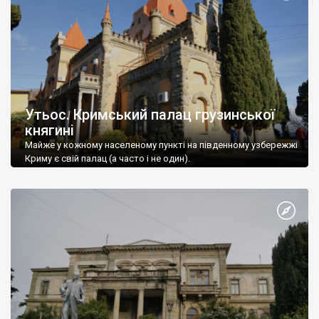
Утьос. Кримський палац грузинської
княгині
Майже у кожному населеному пункті на південному узбережжі
Криму є свій палац (а часто і не один).