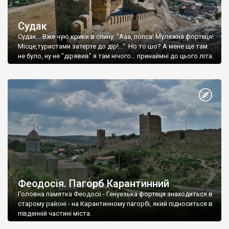
Судак
Судак... Вже чую крики в спину: "Ааа, попса! Муляжна фортеця!
Місце,туристами затерте до дір!..." Но то шо? А мене ще там
не було, ну не "дірявив" я там нічого... принаймні до цього літа.
Феодосія. Пагорб Карантинний
Головна памятка Феодосії - Генуезька фортеця знаходиться в
старому районі - на Карантинному пагорбі, який підноситься в
південній частині міста.