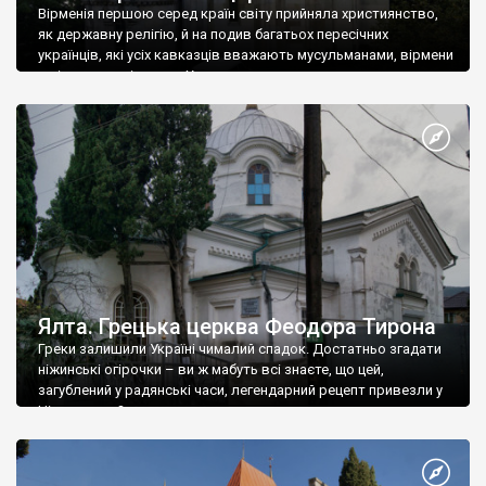
Вірменія першою серед країн світу прийняла християнство,
як державну релігію, й на подив багатьох пересічних
українців, які усіх кавказців вважають мусульманами, вірмени
є відданими вірянами Христа
Ялта. Грецька церква Феодора Тирона
Греки залишили Україні чималий спадок. Достатньо згадати
ніжинські огірочки – ви ж мабуть всі знаєте, що цей,
загублений у радянські часи, легендарний рецепт привезли у
Ніжин греки?