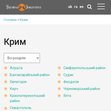
uk
ru
en
Головна
>
Крим
Крим
Алушта
Сімферопольський район
Бахчисарайський район
Судак
Євпаторія
Феодосія
Керч
Чорноморський район
Красноперекопський
Ялта
район
Севастополь