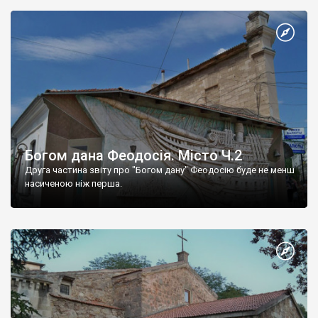
Богом дана Феодосія. Місто Ч.2
Друга частина звіту про "Богом дану" Феодосію буде не менш
насиченою ніж перша.