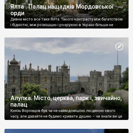
Ялта . Палац нащадків Мордовської
орди
Дивне місто все таки Ялта. Такого контрасту між багатством
і бідністю, між розкішшю і розрухою в Україні більше не
знайдеш.
Алупка. Місто, церква, парк і, звичайно,
палац
Князь Воронцов був чи не найвідомішою людиною свого
часу, але давайте не будемо кривити душею – чи знали ви це
прізвище до відвідин Алупки? Мабуть все таки ні.