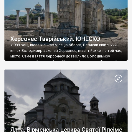
Херсонес Таврійський. ЮНЕСКО
У 988 році, після кількох місяців облоги, Великий київський
князь Володимир захопив Херсонес, візантійське, на той час,
місто. Саме взяття Херсонесу дозволило Володимиру
диктувати свої умови візантійському імператору Василю ІІ, та
одружитися з його дочкою Ганною. Цього ж року, в
Херсонесі Володимир-язичник, став Василем-християнином.
А потім було Хрещення Русі. На честь Херсонесу Таврійського
названо місто […]
Ялта. Вірменська церква Святої Ріпсіме