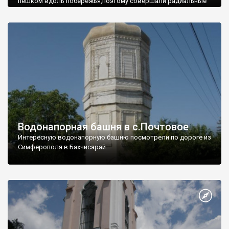
пешком вдоль побережья,поэтому совершали радиальные
вылазки из Оленевки.
Водонапорная башня в с.Почтовое
Интересную водонапорную башню посмотрели по дороге из
Симферополя в Бахчисарай.