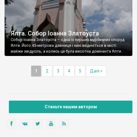
Ялта. Собор Іоанна Златоуста
Собор Іоанна Златоуста – одна із перших мурованих споруд
Ялти. Його 45-метрова дзвіниця і нині видніється в місті
майже звідусіль, а колись це була висотна домінанта Ялти.
1
2
3
4
5
Далі »
Станьте нашим автором