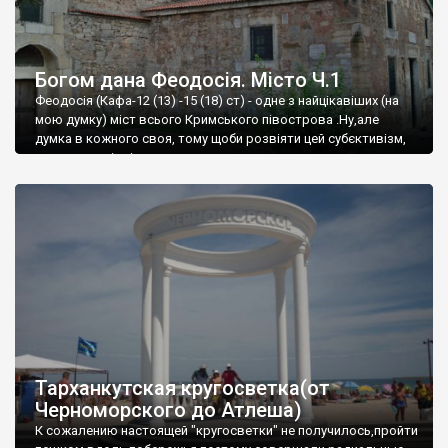
Богом дана Феодосія. Місто Ч.1
Феодосія (Кафа-12 (13) -15 (18) ст) - одне з найцікавіших (на
мою думку) міст всього Кримського півострова .Ну,але
думка в кожного своя, тому щоби розвіяти цей субєктивізм,
запрошую відвідати це
Тарханкутская кругосветка(от
Черноморского до Атлеша)
К сожалению настоящей "кругосветки" не получилось,пройти