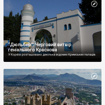
“Дюльбер”. Черговий витвір
геніального Краснова
У Кореїзі розташовано декілька відомих Кримських палаців.