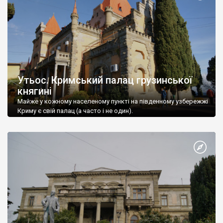
Утьос. Кримський палац грузинської
княгині
Майже у кожному населеному пункті на південному узбережжі
Криму є свій палац (а часто і не один).