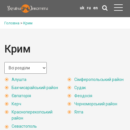
uk
ru
en
Головна
>
Крим
Крим
Алушта
Сімферопольський район
Бахчисарайський район
Судак
Євпаторія
Феодосія
Керч
Чорноморський район
Красноперекопський
Ялта
район
Севастополь