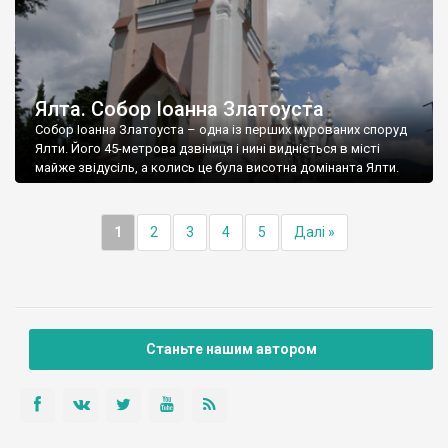
Ялта. Собор Іоанна Златоуста
Собор Іоанна Златоуста – одна із перших мурованих споруд
Ялти. Його 45-метрова дзвіниця і нині видніється в місті
майже звідусіль, а колись це була висотна домінанта Ялти.
1
2
3
4
5
Далі »
Станьте нашим автором