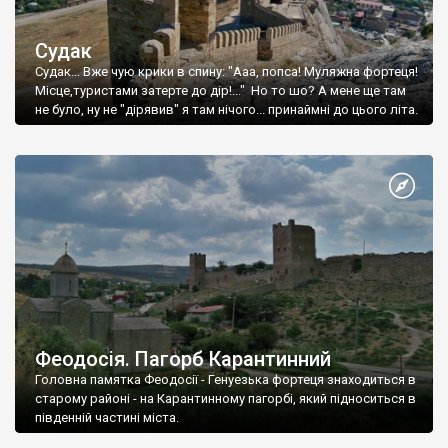
Судак
Судак... Вже чую крики в спину: "Ааа, попса! Муляжна фортеця!
Місце,туристами затерте до дір!..." Но то шо? А мене ще там
не було, ну не "дірявив" я там нічого... принаймні до цього літа.
Феодосія. Пагорб Карантинний
Головна памятка Феодосії - Генуезька фортеця знаходиться в
старому районі - на Карантинному пагорбі, який підноситься в
південній частині міста.