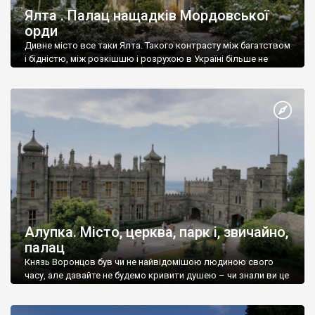
Ялта . Палац нащадків Мордовської
орди
Дивне місто все таки Ялта. Такого контрасту між багатством
і бідністю, між розкішшю і розрухою в Україні більше не
знайдеш.
Алупка. Місто, церква, парк і, звичайно,
палац
Князь Воронцов був чи не найвідомішою людиною свого
часу, але давайте не будемо кривити душею – чи знали ви це
прізвище до відвідин Алупки? Мабуть все таки ні.