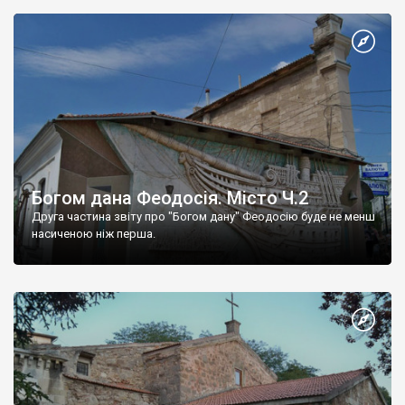
Богом дана Феодосія. Місто Ч.2
Друга частина звіту про "Богом дану" Феодосію буде не менш
насиченою ніж перша.