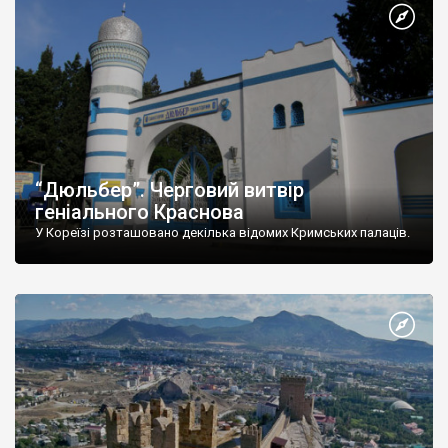
“Дюльбер”. Черговий витвір
геніального Краснова
У Кореїзі розташовано декілька відомих Кримських палаців.