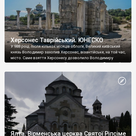
Херсонес Таврійський. ЮНЕСКО
У 988 році, після кількох місяців облоги, Великий київський
князь Володимир захопив Херсонес, візантійське, на той час,
місто. Саме взяття Херсонесу дозволило Володимиру
диктувати свої умови візантійському імператору Василю ІІ, та
одружитися з його дочкою Ганною. Цього ж року, в
Херсонесі Володимир-язичник, став Василем-християнином.
А потім було Хрещення Русі. На честь Херсонесу Таврійського
названо місто […]
Ялта. Вірменська церква Святої Ріпсіме