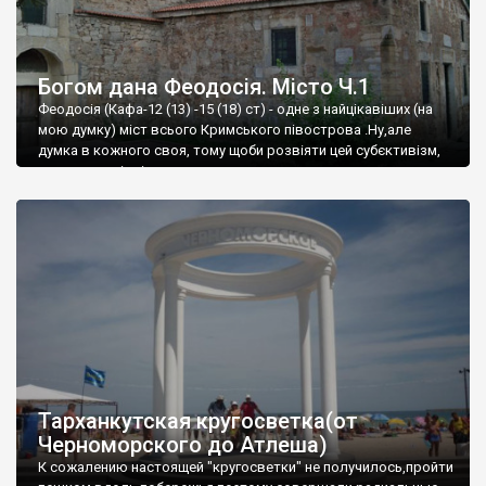
Богом дана Феодосія. Місто Ч.1
Феодосія (Кафа-12 (13) -15 (18) ст) - одне з найцікавіших (на
мою думку) міст всього Кримського півострова .Ну,але
думка в кожного своя, тому щоби розвіяти цей субєктивізм,
запрошую відвідати це
Тарханкутская кругосветка(от
Черноморского до Атлеша)
К сожалению настоящей "кругосветки" не получилось,пройти