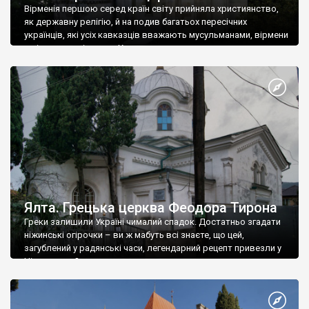
Вірменія першою серед країн світу прийняла християнство,
як державну релігію, й на подив багатьох пересічних
українців, які усіх кавказців вважають мусульманами, вірмени
є відданими вірянами Христа
Ялта. Грецька церква Феодора Тирона
Греки залишили Україні чималий спадок. Достатньо згадати
ніжинські огірочки – ви ж мабуть всі знаєте, що цей,
загублений у радянські часи, легендарний рецепт привезли у
Ніжин греки?