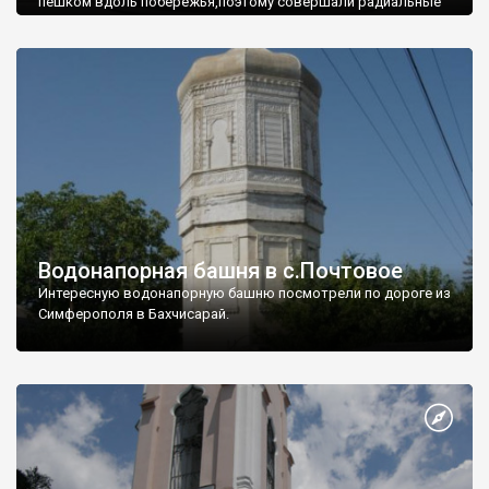
пешком вдоль побережья,поэтому совершали радиальные
вылазки из Оленевки.
Водонапорная башня в с.Почтовое
Интересную водонапорную башню посмотрели по дороге из
Симферополя в Бахчисарай.