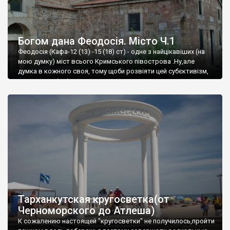
Богом дана Феодосія. Місто Ч.1
Феодосія (Кафа-12 (13) -15 (18) ст) - одне з найцікавіших (на
мою думку) міст всього Кримського півострова .Ну,але
думка в кожного своя, тому щоби розвіяти цей субєктивізм,
запрошую відвідати це
Тарханкутская кругосветка(от
Черноморского до Атлеша)
К сожалению настоящей "кругосветки" не получилось,пройти