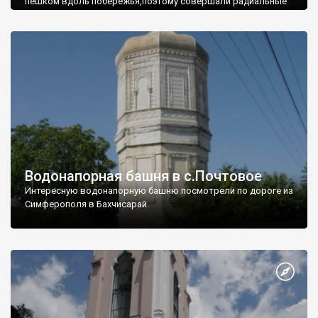
пешком вдоль побережья,поэтому совершали радиальные
вылазки из Оленевки.
Водонапорная башня в с.Почтовое
Интересную водонапорную башню посмотрели по дороге из
Симферополя в Бахчисарай.