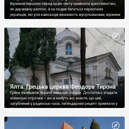
Вірменія першою серед країн світу прийняла християнство,
як державну релігію, й на подив багатьох пересічних
українців, які усіх кавказців вважають мусульманами, вірмени
є відданими вірянами Христа
Ялта. Грецька церква Феодора Тирона
Греки залишили Україні чималий спадок. Достатньо згадати
ніжинські огірочки – ви ж мабуть всі знаєте, що цей,
загублений у радянські часи, легендарний рецепт привезли у
Ніжин греки?