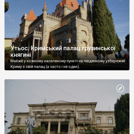
Утьос. Кримський палац грузинської
княгині
Майже у кожному населеному пункті на південному узбережжі
Криму є свій палац (а часто і не один).