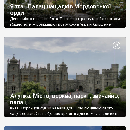
Ялта . Палац нащадків Мордовської
орди
Дивне місто все таки Ялта. Такого контрасту між багатством
і бідністю, між розкішшю і розрухою в Україні більше не
знайдеш.
Алупка. Місто, церква, парк і, звичайно,
палац
Князь Воронцов був чи не найвідомішою людиною свого
часу, але давайте не будемо кривити душею – чи знали ви це
прізвище до відвідин Алупки? Мабуть все таки ні.