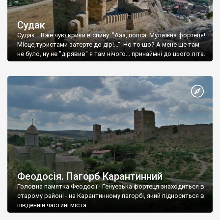
Судак
Судак... Вже чую крики в спину: "Ааа, попса! Муляжна фортеця!
Місце,туристами затерте до дір!..." Но то шо? А мене ще там
не було, ну не "дірявив" я там нічого... принаймні до цього літа.
Феодосія. Пагорб Карантинний
Головна памятка Феодосії - Генуезька фортеця знаходиться в
старому районі - на Карантинному пагорбі, який підноситься в
південній частині міста.