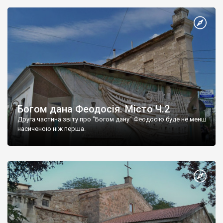
Богом дана Феодосія. Місто Ч.2
Друга частина звіту про "Богом дану" Феодосію буде не менш
насиченою ніж перша.