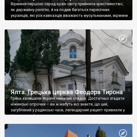
Вірменія першою серед країн світу прийняла християнство,
як державну релігію, й на подив багатьох пересічних
українців, які усіх кавказців вважають мусульманами, вірмени
є відданими вірянами Христа
Ялта. Грецька церква Феодора Тирона
Греки залишили Україні чималий спадок. Достатньо згадати
ніжинські огірочки – ви ж мабуть всі знаєте, що цей,
загублений у радянські часи, легендарний рецепт привезли у
Ніжин греки?