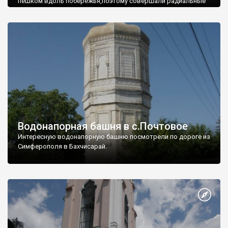
пешком вдоль побережья,поэтому совершали радиальные
вылазки из Оленевки.
Водонапорная башня в с.Почтовое
Интересную водонапорную башню посмотрели по дороге из
Симферополя в Бахчисарай.