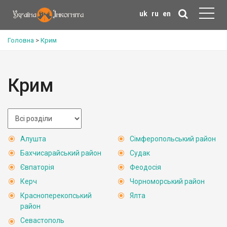
uk
ru
en
Головна
>
Крим
Крим
Алушта
Сімферопольський район
Бахчисарайський район
Судак
Євпаторія
Феодосія
Керч
Чорноморський район
Красноперекопський
Ялта
район
Севастополь