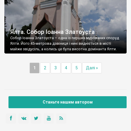
Ялта. Собор Іоанна Златоуста
Собор Іоанна Златоуста – одна із перших мурованих споруд
Ялти. Його 45-метрова дзвіниця і нині видніється в місті
майже звідусіль, а колись це була висотна домінанта Ялти.
1
2
3
4
5
Далі »
Станьте нашим автором