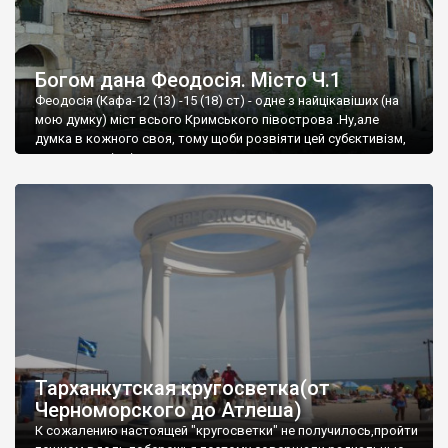
Богом дана Феодосія. Місто Ч.1
Феодосія (Кафа-12 (13) -15 (18) ст) - одне з найцікавіших (на
мою думку) міст всього Кримського півострова .Ну,але
думка в кожного своя, тому щоби розвіяти цей субєктивізм,
запрошую відвідати це
Тарханкутская кругосветка(от
Черноморского до Атлеша)
К сожалению настоящей "кругосветки" не получилось,пройти