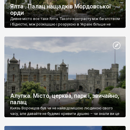
Ялта . Палац нащадків Мордовської
орди
Дивне місто все таки Ялта. Такого контрасту між багатством
і бідністю, між розкішшю і розрухою в Україні більше не
знайдеш.
Алупка. Місто, церква, парк і, звичайно,
палац
Князь Воронцов був чи не найвідомішою людиною свого
часу, але давайте не будемо кривити душею – чи знали ви це
прізвище до відвідин Алупки? Мабуть все таки ні.