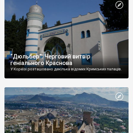
“Дюльбер”. Черговий витвір
геніального Краснова
У Кореїзі розташовано декілька відомих Кримських палаців.