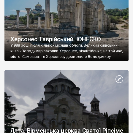
Херсонес Таврійський. ЮНЕСКО
У 988 році, після кількох місяців облоги, Великий київський
князь Володимир захопив Херсонес, візантійське, на той час,
місто. Саме взяття Херсонесу дозволило Володимиру
диктувати свої умови візантійському імператору Василю ІІ, та
одружитися з його дочкою Ганною. Цього ж року, в
Херсонесі Володимир-язичник, став Василем-християнином.
А потім було Хрещення Русі. На честь Херсонесу Таврійського
названо місто […]
Ялта. Вірменська церква Святої Ріпсіме