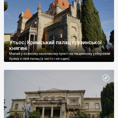
Утьос. Кримський палац грузинської
княгині
Майже у кожному населеному пункті на південному узбережжі
Криму є свій палац (а часто і не один).