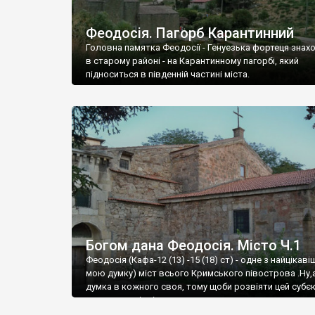
Феодосія. Пагорб Карантинний
Головна памятка Феодосії - Генуезька фортеця знах
в старому районі - на Карантинному пагорбі, який
підноситься в південній частині міста.
Богом дана Феодосія. Місто Ч.1
Феодосія (Кафа-12 (13) -15 (18) ст) - одне з найцікаві
мою думку) міст всього Кримського півострова .Ну,
думка в кожного своя, тому щоби розвіяти цей субєк
запрошую відвідати це