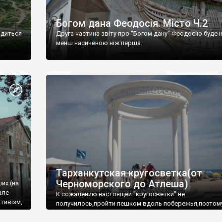
Богом дана Феодосія. Місто Ч.2
одиться
Друга частина звіту про "Богом дану" Феодосію буде 
менш насиченою ніж перша.
Тарханкутская кругосветка(от
Черноморского до Атлеша)
ших (на
але
К сожалению настоящей "кругосветки" не
тивізм,
получилось,пройти пешком вдоль побережья,поэтом
совершали радиальные вылазки из Оленевки.