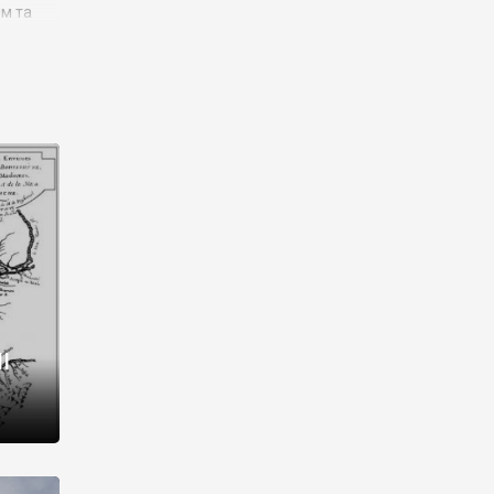
им та
ора і
є
го типу,
ей-
рний
ста:
 райони
від 2
I
і,
рукти,
 котрі