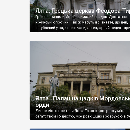
Ялта. Грецька церква Феодора Ти
Греки залишили Україні чималий спадок. Достатньо 
ніжинські огірочки – ви ж мабуть всі знаєте, що цей,
загублений у радянські часи, легендарний рецепт пр
Ніжин греки?
Ялта . Палац нащадків Мордовськ
орди
Дивне місто все таки Ялта. Такого контрасту між
багатством і бідністю, між розкішшю і розрухою в Ук
більше не знайдеш.