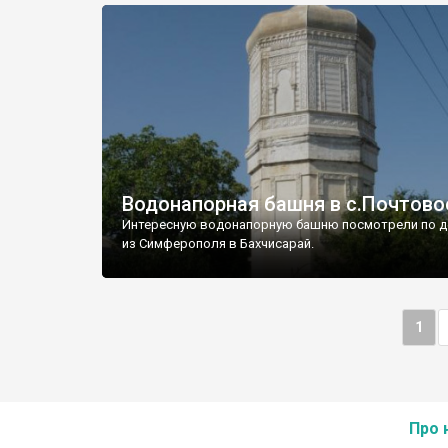
Водонапорная башня в с.Почтово
Интересную водонапорную башню посмотрели по д
из Симферополя в Бахчисарай.
1
Про 