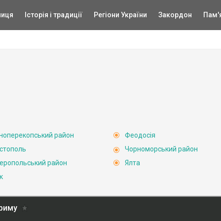
ниця
Історія і традиції
Регіони України
Закордон
Пам'
ноперекопський район
Феодосія
стополь
Чорноморський район
еропольський район
Ялта
к