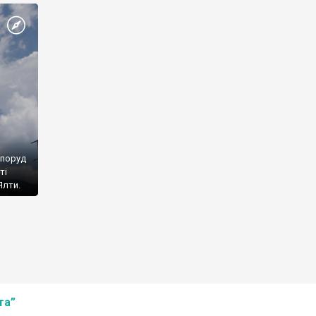
споруд
ті
Ялти.
та”