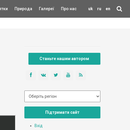
ятки
Природа
Галереї
Про нас
uk
ru
en
Станьте нашим автором
Підтримати сайт
Вхід