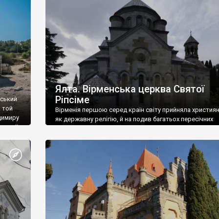
ефактів
називаються «повстяками» (postaki)…” “Вино. Крим
єкту
виробляє відмінне вино і його вдосталь: воно все ду
го».
легке біле і дуже […]
ти та
Ялта. Вірменська церква Святої
Ріпсіме
вський
 той
Вірменія першою серед країн світу прийняла христия
димиру
як державну релігію, й на подив багатьох пересічних
илю ІІ,
українців, які усіх кавказців вважають мусульманами,
 в
вірмени є відданими вірянами Христа