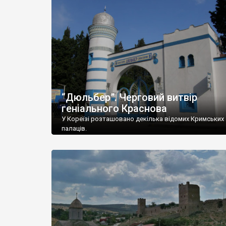
“Дюльбер”. Черговий витвір
геніального Краснова
У Кореїзі розташовано декілька відомих Кримських
палаців.