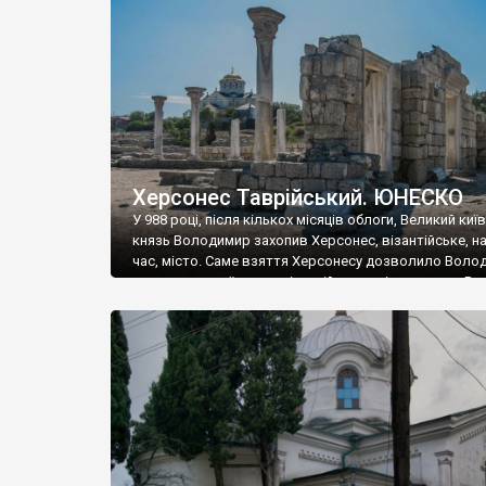
музею «Новгородський музей-заповідник» сотні арт
візантійської доби. Раритети викрадені з фондів об’
культурної спадщини ЮНЕСКО «Херсонеса Таврійсько
Офіційно – на виставку «Золото Візантії», але експер
влада в Україні вважають це лише […]
Херсонес Таврійський. ЮНЕСКО
У 988 році, після кількох місяців облоги, Великий киї
князь Володимир захопив Херсонес, візантійське, на
час, місто. Саме взяття Херсонесу дозволило Воло
диктувати свої умови візантійському імператору Вас
та одружитися з його дочкою Ганною. Цього ж року,
Херсонесі Володимир-язичник, став Василем-
християнином. А потім було Хрещення Русі. На честь
Херсонесу Таврійського названо місто […]