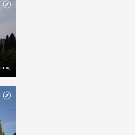
же
нство,