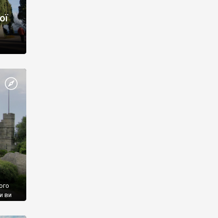
ої
ого
и ви