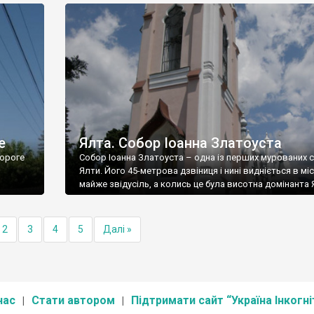
е
Ялта. Собор Іоанна Златоуста
ороге
Собор Іоанна Златоуста – одна із перших мурованих 
Ялти. Його 45-метрова дзвіниця і нині видніється в міс
майже звідусіль, а колись це була висотна домінанта 
2
3
4
5
Далі »
нас
Стати автором
Підтримати сайт “Україна Інкогні