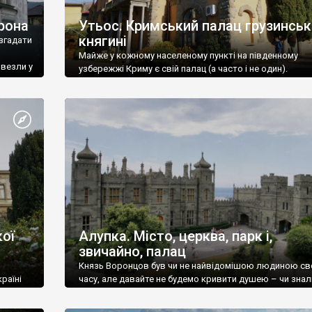
рона
Утьос. Кримський палац грузинськ
княгині
згадати
Майже у кожному населеному пункті на південному
ивезли у
узбережжі Криму є свій палац (а часто і не один).
ої
Алупка. Місто, церква, парк і,
звичайно, палац
Князь Воронцов був чи не найвідомішою людиною св
раїні
часу, але давайте не будемо кривити душею – чи знал
це прізвище до відвідин Алупки? Мабуть все таки ні.