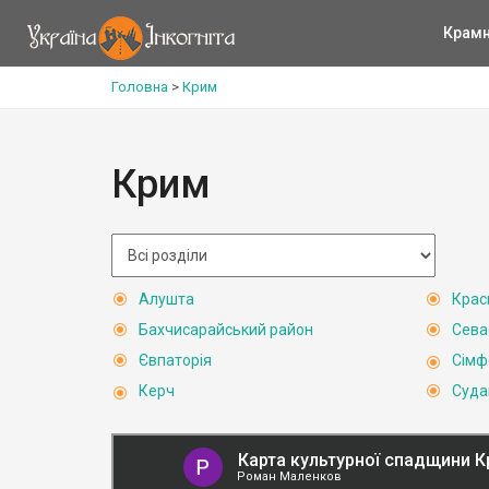
Крам
Головна
>
Крим
Крим
Алушта
Крас
Бахчисарайський район
Сева
Євпаторія
Сімф
Керч
Суда