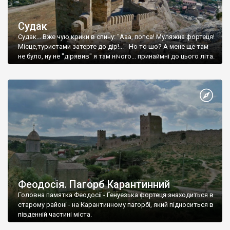
Судак
Судак... Вже чую крики в спину: "Ааа, попса! Муляжна фортеця!
Місце,туристами затерте до дір!..." Но то шо? А мене ще там
не було, ну не "дірявив" я там нічого... принаймні до цього літа.
Феодосія. Пагорб Карантинний
Головна памятка Феодосії - Генуезька фортеця знаходиться в
старому районі - на Карантинному пагорбі, який підноситься в
південній частині міста.