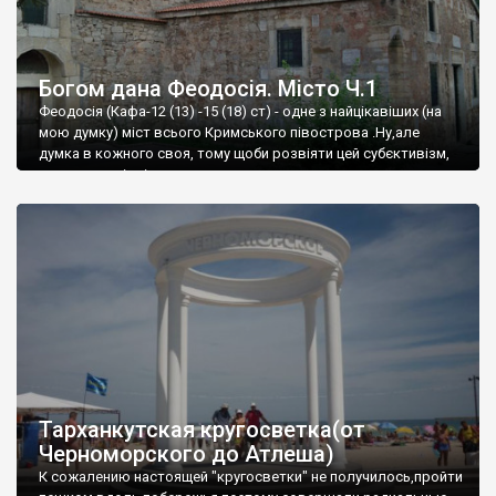
Богом дана Феодосія. Місто Ч.1
Феодосія (Кафа-12 (13) -15 (18) ст) - одне з найцікавіших (на
мою думку) міст всього Кримського півострова .Ну,але
думка в кожного своя, тому щоби розвіяти цей субєктивізм,
запрошую відвідати це
Тарханкутская кругосветка(от
Черноморского до Атлеша)
К сожалению настоящей "кругосветки" не получилось,пройти