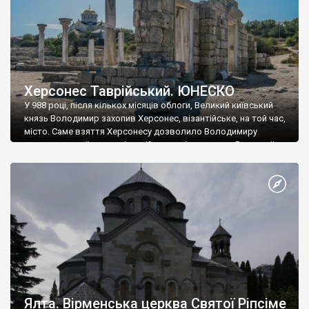
Херсонес Таврійський. ЮНЕСКО
У 988 році, після кількох місяців облоги, Великий київський
князь Володимир захопив Херсонес, візантійське, на той час,
місто. Саме взяття Херсонесу дозволило Володимиру
диктувати свої умови візантійському імператору Василю ІІ, та
одружитися з його дочкою Ганною. Цього ж року, в
Херсонесі Володимир-язичник, став Василем-християнином.
А потім було Хрещення Русі. На честь Херсонесу Таврійського
названо місто […]
Ялта. Вірменська церква Святої Ріпсіме