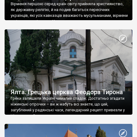
Вірменія першою серед країн світу прийняла християнство,
як державну релігію, й на подив багатьох пересічних
українців, які усіх кавказців вважають мусульманами, вірмени
є відданими вірянами Христа
Ялта. Грецька церква Феодора Тирона
Греки залишили Україні чималий спадок. Достатньо згадати
ніжинські огірочки – ви ж мабуть всі знаєте, що цей,
загублений у радянські часи, легендарний рецепт привезли у
Ніжин греки?