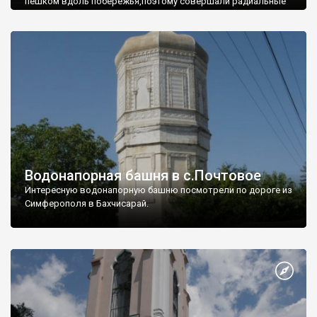
пешком вдоль побережья,поэтому совершали радиальные
вылазки из Оленевки.
Водонапорная башня в с.Почтовое
Интересную водонапорную башню посмотрели по дороге из
Симферополя в Бахчисарай.