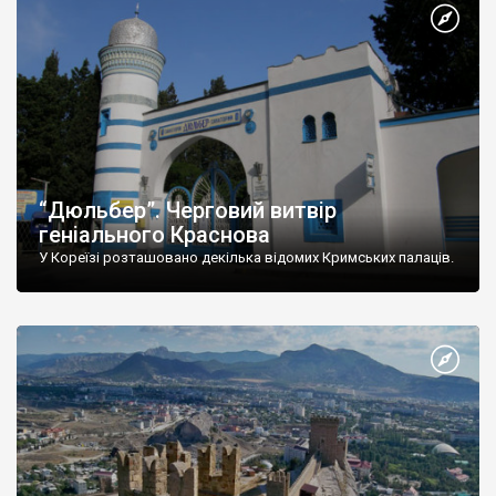
“Дюльбер”. Черговий витвір
геніального Краснова
У Кореїзі розташовано декілька відомих Кримських палаців.