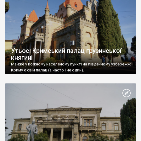
Утьос. Кримський палац грузинської
княгині
Майже у кожному населеному пункті на південному узбережжі
Криму є свій палац (а часто і не один).