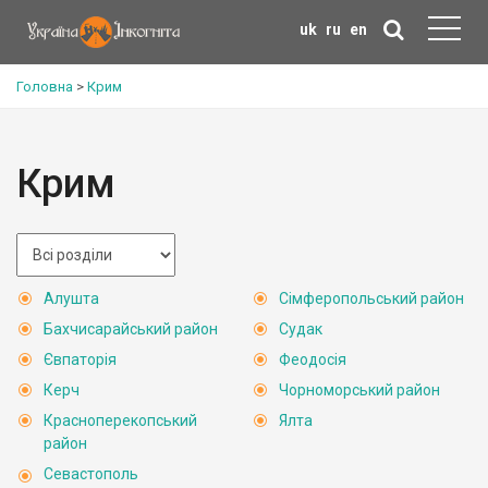
uk
ru
en
Головна
>
Крим
Крим
Алушта
Сімферопольський район
Бахчисарайський район
Судак
Євпаторія
Феодосія
Керч
Чорноморський район
Красноперекопський
Ялта
район
Севастополь