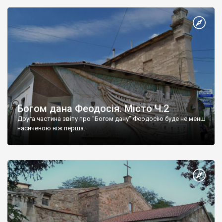
Богом дана Феодосія. Місто Ч.2
Друга частина звіту про "Богом дану" Феодосію буде не менш
насиченою ніж перша.