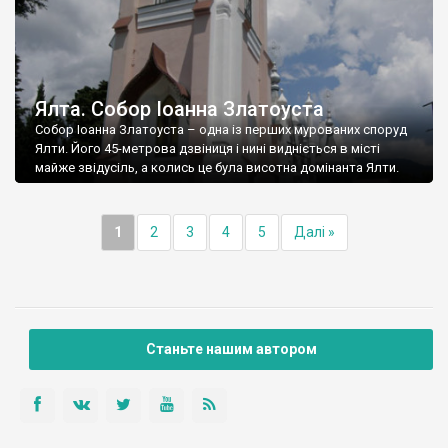
Ялта. Собор Іоанна Златоуста
Собор Іоанна Златоуста – одна із перших мурованих споруд
Ялти. Його 45-метрова дзвіниця і нині видніється в місті
майже звідусіль, а колись це була висотна домінанта Ялти.
1
2
3
4
5
Далі »
Станьте нашим автором