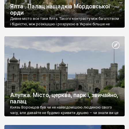
Ялта . Палац нащадків Мордовської
орди
Дивне місто все таки Ялта. Такого контрасту між багатством
і бідністю, між розкішшю і розрухою в Україні більше не
знайдеш.
Алупка. Місто, церква, парк і, звичайно,
палац
Князь Воронцов був чи не найвідомішою людиною свого
часу, але давайте не будемо кривити душею – чи знали ви це
прізвище до відвідин Алупки? Мабуть все таки ні.