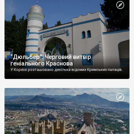
“Дюльбер”. Черговий витвір
геніального Краснова
У Кореїзі розташовано декілька відомих Кримських палаців.