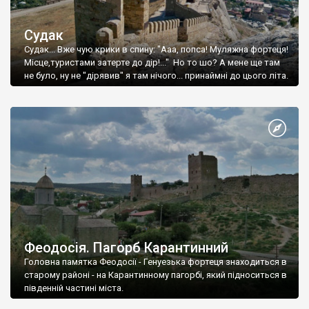
Судак
Судак... Вже чую крики в спину: "Ааа, попса! Муляжна фортеця!
Місце,туристами затерте до дір!..." Но то шо? А мене ще там
не було, ну не "дірявив" я там нічого... принаймні до цього літа.
Феодосія. Пагорб Карантинний
Головна памятка Феодосії - Генуезька фортеця знаходиться в
старому районі - на Карантинному пагорбі, який підноситься в
південній частині міста.