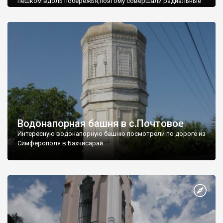
пешком вдоль побережья,поэтому совершали радиальные
вылазки из Оленевки.
Водонапорная башня в с.Почтовое
Интересную водонапорную башню посмотрели по дороге из
Симферополя в Бахчисарай.