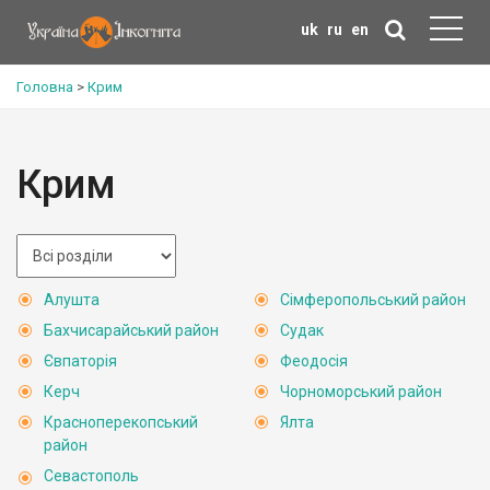
uk
ru
en
Головна
>
Крим
Крим
Алушта
Сімферопольський район
Бахчисарайський район
Судак
Євпаторія
Феодосія
Керч
Чорноморський район
Красноперекопський
Ялта
район
Севастополь