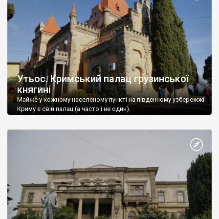
Утьос. Кримський палац грузинської
княгині
Майже у кожному населеному пункті на південному узбережжі
Криму є свій палац (а часто і не один).