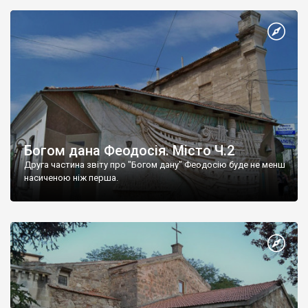
Богом дана Феодосія. Місто Ч.2
Друга частина звіту про "Богом дану" Феодосію буде не менш
насиченою ніж перша.