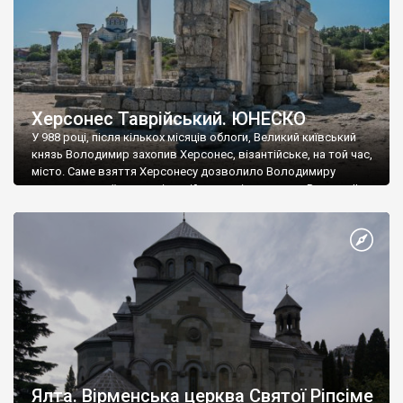
Херсонес Таврійський. ЮНЕСКО
У 988 році, після кількох місяців облоги, Великий київський
князь Володимир захопив Херсонес, візантійське, на той час,
місто. Саме взяття Херсонесу дозволило Володимиру
диктувати свої умови візантійському імператору Василю ІІ, та
одружитися з його дочкою Ганною. Цього ж року, в
Херсонесі Володимир-язичник, став Василем-християнином.
А потім було Хрещення Русі. На честь Херсонесу Таврійського
названо місто […]
Ялта. Вірменська церква Святої Ріпсіме