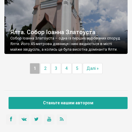
Ялта. Собор Іоанна Златоуста
Собор Іоанна Златоуста – одна із перших мурованих споруд
Ялти. Його 45-метрова дзвіниця і нині видніється в місті
майже звідусіль, а колись це була висотна домінанта Ялти.
1
2
3
4
5
Далі »
Станьте нашим автором