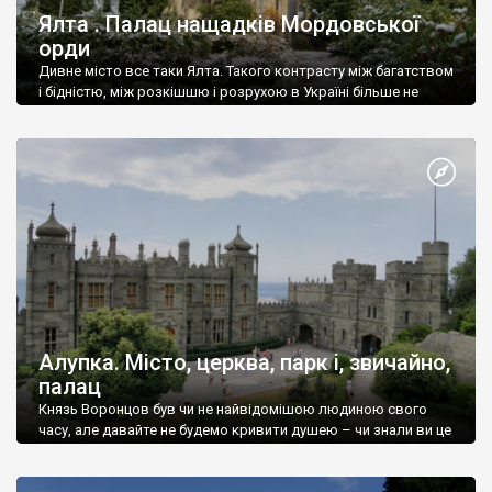
Ялта . Палац нащадків Мордовської
орди
Дивне місто все таки Ялта. Такого контрасту між багатством
і бідністю, між розкішшю і розрухою в Україні більше не
знайдеш.
Алупка. Місто, церква, парк і, звичайно,
палац
Князь Воронцов був чи не найвідомішою людиною свого
часу, але давайте не будемо кривити душею – чи знали ви це
прізвище до відвідин Алупки? Мабуть все таки ні.