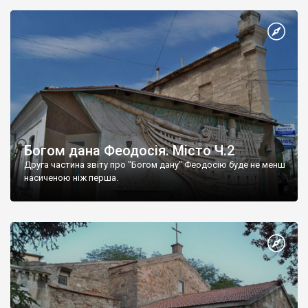
Богом дана Феодосія. Місто Ч.2
Друга частина звіту про "Богом дану" Феодосію буде не менш
насиченою ніж перша.