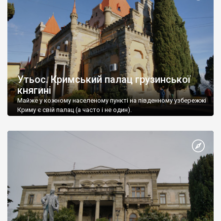
Утьос. Кримський палац грузинської
княгині
Майже у кожному населеному пункті на південному узбережжі
Криму є свій палац (а часто і не один).