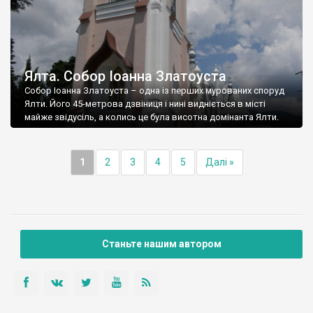
Ялта. Собор Іоанна Златоуста
Собор Іоанна Златоуста – одна із перших мурованих споруд
Ялти. Його 45-метрова дзвіниця і нині видніється в місті
майже звідусіль, а колись це була висотна домінанта Ялти.
1
2
3
4
5
Далі »
Станьте нашим автором