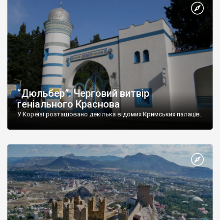
“Дюльбер”. Черговий витвір
геніального Краснова
У Кореїзі розташовано декілька відомих Кримських палаців.