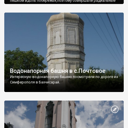
пешком вдоль побережья,поэтому совершали радиальные
вылазки из Оленевки.
Водонапорная башня в с.Почтовое
Интересную водонапорную башню посмотрели по дороге из
Симферополя в Бахчисарай.