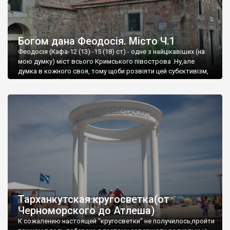
Богом дана Феодосія. Місто Ч.1
Феодосія (Кафа-12 (13) -15 (18) ст) - одне з найцікавіших (на
мою думку) міст всього Кримського півострова .Ну,але
думка в кожного своя, тому щоби розвіяти цей субєктивізм,
запрошую відвідати це
Тарханкутская кругосветка(от
Черноморского до Атлеша)
К сожалению настоящей "кругосветки" не получилось,пройти