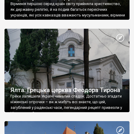
Вірменія першою серед країн світу прийняла християнство,
як державну релігію, й на подив багатьох пересічних
українців, які усіх кавказців вважають мусульманами, вірмени
є відданими вірянами Христа
Ялта. Грецька церква Феодора Тирона
Греки залишили Україні чималий спадок. Достатньо згадати
ніжинські огірочки – ви ж мабуть всі знаєте, що цей,
загублений у радянські часи, легендарний рецепт привезли у
Ніжин греки?