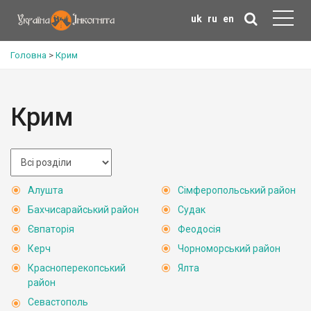
uk
ru
en
Головна
>
Крим
Крим
Алушта
Сімферопольський район
Бахчисарайський район
Судак
Євпаторія
Феодосія
Керч
Чорноморський район
Красноперекопський
Ялта
район
Севастополь