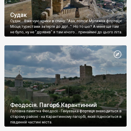
Судак
Судак... Вже чую крики в спину: "Ааа, попса! Муляжна фортеця!
Місце,туристами затерте до дір!..." Но то шо? А мене ще там
не було, ну не "дірявив" я там нічого... принаймні до цього літа.
Феодосія. Пагорб Карантинний
Головна памятка Феодосії - Генуезька фортеця знаходиться в
старому районі - на Карантинному пагорбі, який підноситься в
південній частині міста.