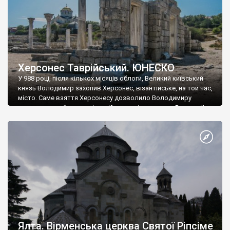
Херсонес Таврійський. ЮНЕСКО
У 988 році, після кількох місяців облоги, Великий київський
князь Володимир захопив Херсонес, візантійське, на той час,
місто. Саме взяття Херсонесу дозволило Володимиру
диктувати свої умови візантійському імператору Василю ІІ, та
одружитися з його дочкою Ганною. Цього ж року, в
Херсонесі Володимир-язичник, став Василем-християнином.
А потім було Хрещення Русі. На честь Херсонесу Таврійського
названо місто […]
Ялта. Вірменська церква Святої Ріпсіме