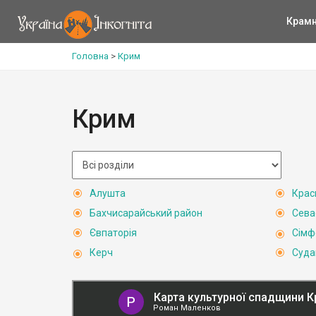
Крам
Головна
>
Крим
Крим
Алушта
Крас
Бахчисарайський район
Сева
Євпаторія
Сімф
Керч
Суда