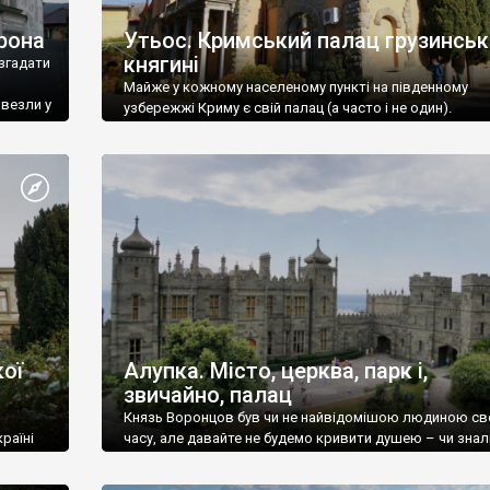
рона
Утьос. Кримський палац грузинськ
княгині
згадати
Майже у кожному населеному пункті на південному
ивезли у
узбережжі Криму є свій палац (а часто і не один).
ої
Алупка. Місто, церква, парк і,
звичайно, палац
Князь Воронцов був чи не найвідомішою людиною св
раїні
часу, але давайте не будемо кривити душею – чи знал
це прізвище до відвідин Алупки? Мабуть все таки ні.