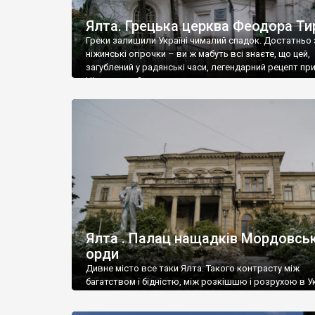
Ялта. Грецька церква Феодора Ти
Греки залишили Україні чималий спадок. Достатньо 
ніжинські огірочки – ви ж мабуть всі знаєте, що цей,
загублений у радянські часи, легендарний рецепт пр
Ніжин греки?
Ялта . Палац нащадків Мордовськ
орди
Дивне місто все таки Ялта. Такого контрасту між
багатством і бідністю, між розкішшю і розрухою в Ук
більше не знайдеш.