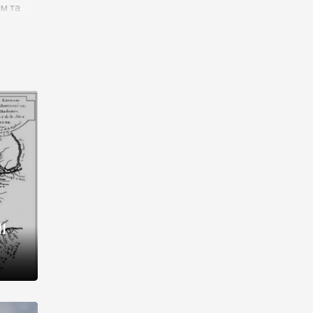
им та
ора і
є
го типу,
ей-
рний
ста:
 райони
від 2
I
і,
рукти,
 котрі