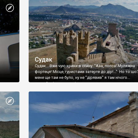
Судак
Судак... Вже чую крики в спину: "Ааа, попса! Муляжна
фортеця! Місце,туристами затерте до дір!..." Но то шо
мене ще там не було, ну не "дірявив" я там нічого...
принаймні до цього літа.