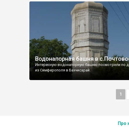
Водонапорная башня в с.Почтово
Интересную водонапорную башню посмотрели по д
из Симферополя в Бахчисарай.
1
Про 