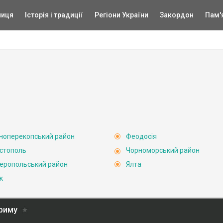
ниця
Історія і традиції
Регіони України
Закордон
Пам'
ноперекопський район
Феодосія
стополь
Чорноморський район
еропольський район
Ялта
к