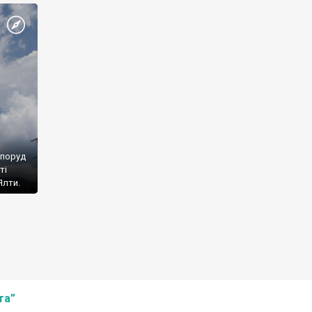
споруд
ті
Ялти.
та”