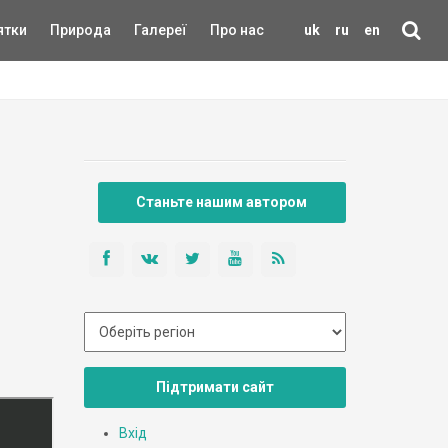
ятки
Природа
Галереї
Про нас
uk
ru
en
Станьте нашим автором
Підтримати сайт
Вхід