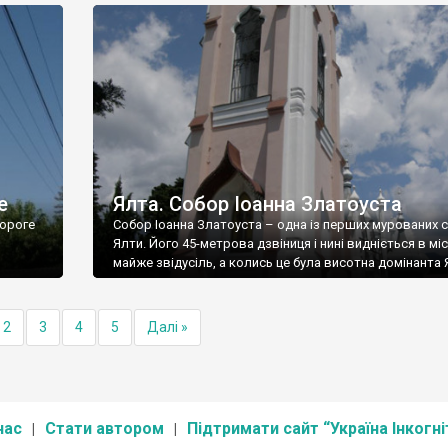
е
Ялта. Собор Іоанна Златоуста
ороге
Собор Іоанна Златоуста – одна із перших мурованих 
Ялти. Його 45-метрова дзвіниця і нині видніється в міс
майже звідусіль, а колись це була висотна домінанта 
2
3
4
5
Далі »
нас
Стати автором
Підтримати сайт “Україна Інкогні