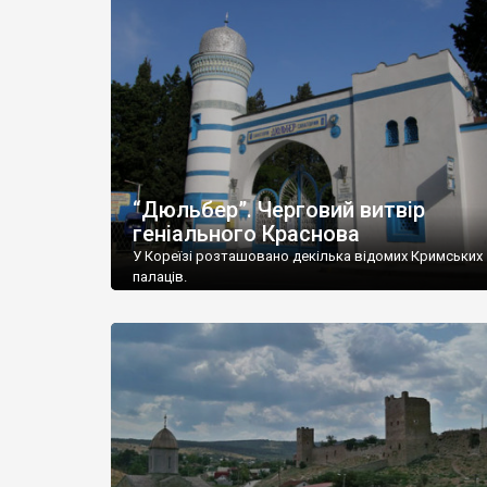
“Дюльбер”. Черговий витвір
геніального Краснова
У Кореїзі розташовано декілька відомих Кримських
палаців.