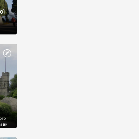
ої
ого
и ви