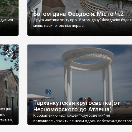
Богом дана Феодосія. Місто Ч.2
одиться
Друга частина звіту про "Богом дану" Феодосію буде 
менш насиченою ніж перша.
Тарханкутская кругосветка(от
Черноморского до Атлеша)
ших (на
але
К сожалению настоящей "кругосветки" не
тивізм,
получилось,пройти пешком вдоль побережья,поэтом
совершали радиальные вылазки из Оленевки.