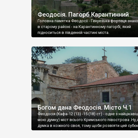
Феодосія. Пагорб Карантинний
Головна памятка Феодосії - Генуезька фортеця знах
в старому районі - на Карантинному пагорбі, який
підноситься в південній частині міста.
Богом дана Феодосія. Місто Ч.1
Феодосія (Кафа-12 (13) -15 (18) ст) - одне з найцікаві
мою думку) міст всього Кримського півострова .Ну,
думка в кожного своя, тому щоби розвіяти цей субєк
запрошую відвідати це