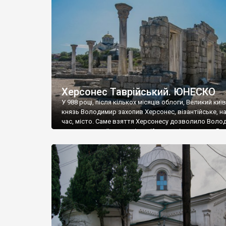
музею «Новгородський музей-заповідник» сотні арт
візантійської доби. Раритети викрадені з фондів об’
культурної спадщини ЮНЕСКО «Херсонеса Таврійсько
Офіційно – на виставку «Золото Візантії», але експер
влада в Україні вважають це лише […]
Херсонес Таврійський. ЮНЕСКО
У 988 році, після кількох місяців облоги, Великий киї
князь Володимир захопив Херсонес, візантійське, на
час, місто. Саме взяття Херсонесу дозволило Воло
диктувати свої умови візантійському імператору Вас
та одружитися з його дочкою Ганною. Цього ж року,
Херсонесі Володимир-язичник, став Василем-
християнином. А потім було Хрещення Русі. На честь
Херсонесу Таврійського названо місто […]