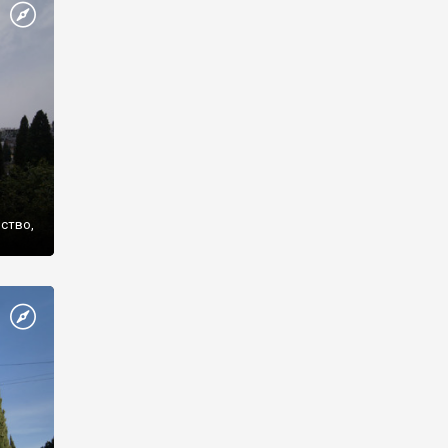
же
нство,