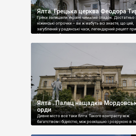
Ялта. Грецька церква Феодора Ти
Греки залишили Україні чималий спадок. Достатньо 
ніжинські огірочки – ви ж мабуть всі знаєте, що цей,
загублений у радянські часи, легендарний рецепт пр
Ніжин греки?
Ялта . Палац нащадків Мордовськ
орди
Дивне місто все таки Ялта. Такого контрасту між
багатством і бідністю, між розкішшю і розрухою в Ук
більше не знайдеш.