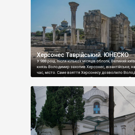
музею «Новгородський музей-заповідник» сотні арт
візантійської доби. Раритети викрадені з фондів об’
культурної спадщини ЮНЕСКО «Херсонеса Таврійсько
Офіційно – на виставку «Золото Візантії», але експер
влада в Україні вважають це лише […]
Херсонес Таврійський. ЮНЕСКО
У 988 році, після кількох місяців облоги, Великий киї
князь Володимир захопив Херсонес, візантійське, на
час, місто. Саме взяття Херсонесу дозволило Воло
диктувати свої умови візантійському імператору Вас
та одружитися з його дочкою Ганною. Цього ж року,
Херсонесі Володимир-язичник, став Василем-
християнином. А потім було Хрещення Русі. На честь
Херсонесу Таврійського названо місто […]