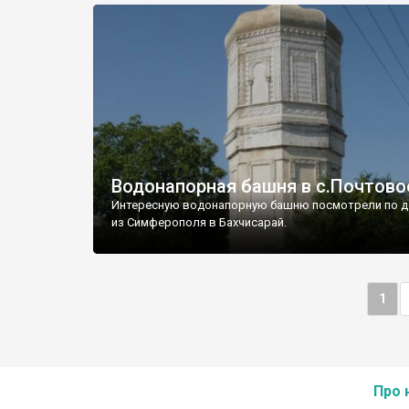
Водонапорная башня в с.Почтово
Интересную водонапорную башню посмотрели по д
из Симферополя в Бахчисарай.
1
Про 