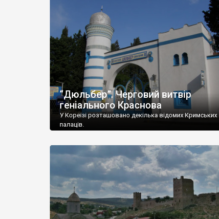
“Дюльбер”. Черговий витвір
геніального Краснова
У Кореїзі розташовано декілька відомих Кримських
палаців.