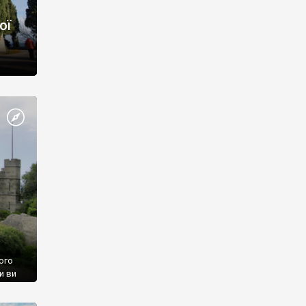
ої
ого
и ви