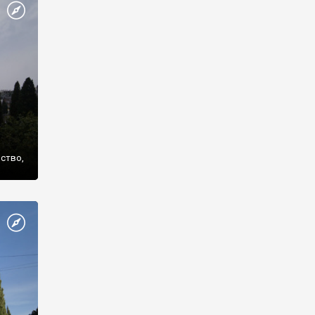
же
нство,