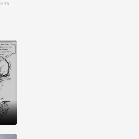
им та
ора і
є
го типу,
ей-
рний
ста:
 райони
від 2
I
і,
рукти,
 котрі