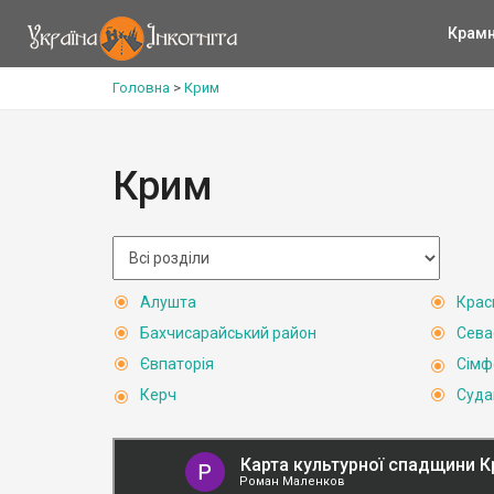
Крам
Головна
>
Крим
Крим
Алушта
Крас
Бахчисарайський район
Сева
Євпаторія
Сімф
Керч
Суда