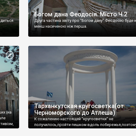
Богом дана Феодосія. Місто Ч.2
одиться
Друга частина звіту про "Богом дану" Феодосію буде 
менш насиченою ніж перша.
Тарханкутская кругосветка(от
Черноморского до Атлеша)
ших (на
але
К сожалению настоящей "кругосветки" не
тивізм,
получилось,пройти пешком вдоль побережья,поэтом
совершали радиальные вылазки из Оленевки.