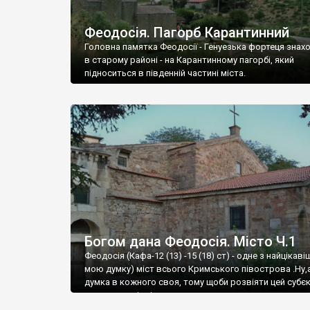
Феодосія. Пагорб Карантинний
Головна памятка Феодосії - Генуезька фортеця знах
в старому районі - на Карантинному пагорбі, який
підноситься в південній частині міста.
Богом дана Феодосія. Місто Ч.1
Феодосія (Кафа-12 (13) -15 (18) ст) - одне з найцікаві
мою думку) міст всього Кримського півострова .Ну,
думка в кожного своя, тому щоби розвіяти цей субєк
запрошую відвідати це