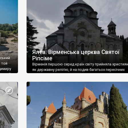
ефактів
називаються «повстяками» (postaki)…” “Вино. Крим
єкту
виробляє відмінне вино і його вдосталь: воно все ду
го».
легке біле і дуже […]
ти та
Ялта. Вірменська церква Святої
Ріпсіме
вський
 той
Вірменія першою серед країн світу прийняла христия
димиру
як державну релігію, й на подив багатьох пересічних
илю ІІ,
українців, які усіх кавказців вважають мусульманами,
 в
вірмени є відданими вірянами Христа