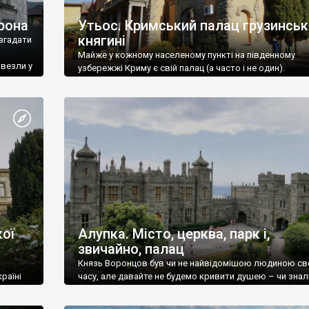
рона
Утьос. Кримський палац грузинськ
княгині
згадати
Майже у кожному населеному пункті на південному
ивезли у
узбережжі Криму є свій палац (а часто і не один).
ої
Алупка. Місто, церква, парк і,
звичайно, палац
Князь Воронцов був чи не найвідомішою людиною св
раїні
часу, але давайте не будемо кривити душею – чи знал
це прізвище до відвідин Алупки? Мабуть все таки ні.