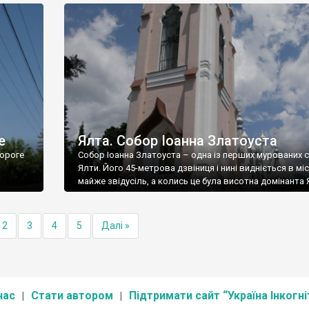
е
Ялта. Собор Іоанна Златоуста
ороге
Собор Іоанна Златоуста – одна із перших мурованих 
Ялти. Його 45-метрова дзвіниця і нині видніється в міс
майже звідусіль, а колись це була висотна домінанта 
2
3
4
5
Далі »
нас
Стати автором
Підтримати сайт “Україна Інкогні