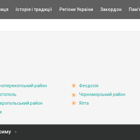
ниця
Історія і традиції
Регіони України
Закордон
Пам'
ноперекопський район
Феодосія
стополь
Чорноморський район
еропольський район
Ялта
к