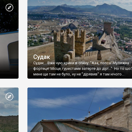
Судак
Судак... Вже чую крики в спину: "Ааа, попса! Муляжна
фортеця! Місце,туристами затерте до дір!..." Но то шо
мене ще там не було, ну не "дірявив" я там нічого...
принаймні до цього літа.