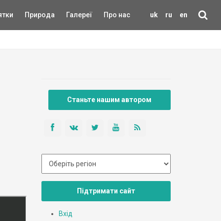
ятки
Природа
Галереї
Про нас
uk
ru
en
Станьте нашим автором
Підтримати сайт
Вхід