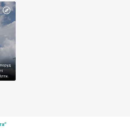
споруд
ті
Ялти.
та”