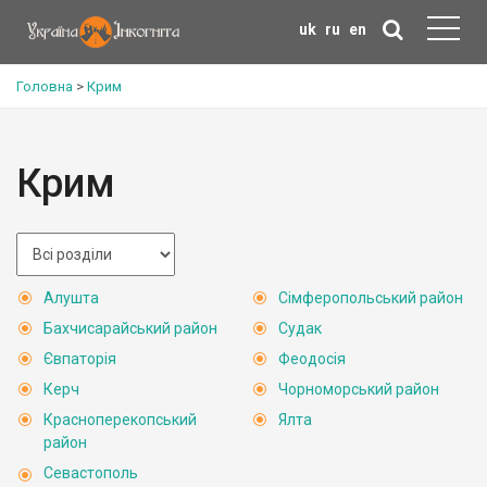
uk
ru
en
Головна
>
Крим
Крим
Алушта
Сімферопольський район
Бахчисарайський район
Судак
Євпаторія
Феодосія
Керч
Чорноморський район
Красноперекопський
Ялта
район
Севастополь