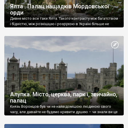
Ялта . Палац нащадків Мордовської
орди
Дивне місто все таки Ялта. Такого контрасту між багатством
і бідністю, між розкішшю і розрухою в Україні більше не
знайдеш.
Алупка. Місто, церква, парк і, звичайно,
палац
Князь Воронцов був чи не найвідомішою людиною свого
часу, але давайте не будемо кривити душею – чи знали ви це
прізвище до відвідин Алупки? Мабуть все таки ні.