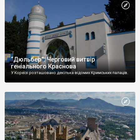
“Дюльбер”. Черговий витвір
геніального Краснова
У Кореїзі розташовано декілька відомих Кримських палаців.