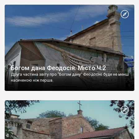
Богом дана Феодосія. Місто Ч.2
Друга частина звіту про "Богом дану" Феодосію буде не менш
насиченою ніж перша.