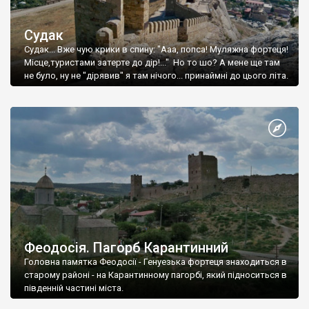
Судак
Судак... Вже чую крики в спину: "Ааа, попса! Муляжна фортеця!
Місце,туристами затерте до дір!..." Но то шо? А мене ще там
не було, ну не "дірявив" я там нічого... принаймні до цього літа.
Феодосія. Пагорб Карантинний
Головна памятка Феодосії - Генуезька фортеця знаходиться в
старому районі - на Карантинному пагорбі, який підноситься в
південній частині міста.