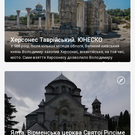
Херсонес Таврійський. ЮНЕСКО
У 988 році, після кількох місяців облоги, Великий київський
князь Володимир захопив Херсонес, візантійське, на той час,
місто. Саме взяття Херсонесу дозволило Володимиру
диктувати свої умови візантійському імператору Василю ІІ, та
одружитися з його дочкою Ганною. Цього ж року, в
Херсонесі Володимир-язичник, став Василем-християнином.
А потім було Хрещення Русі. На честь Херсонесу Таврійського
названо місто […]
Ялта. Вірменська церква Святої Ріпсіме