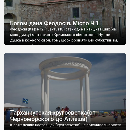
Богом дана Феодосія. Місто Ч.1
Феодосія (Кафа-12 (13) -15 (18) ст) - одне з найцікавіших (на
мою думку) міст всього Кримського півострова .Ну,але
думка в кожного своя, тому щоби розвіяти цей субєктивізм,
запрошую відвідати це
Тарханкутская кругосветка(от
Черноморского до Атлеша)
К сожалению настоящей "кругосветки" не получилось,пройти