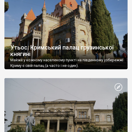
Утьос. Кримський палац грузинської
княгині
Майже у кожному населеному пункті на південному узбережжі
Криму є свій палац (а часто і не один).