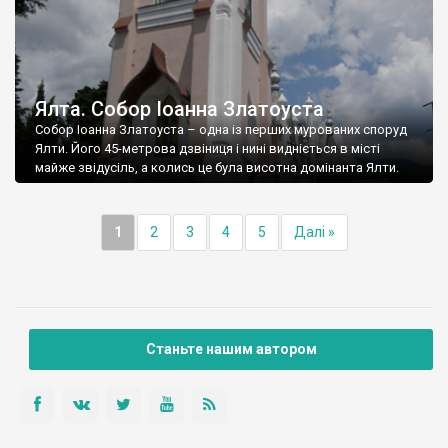
Ялта. Собор Іоанна Златоуста
Собор Іоанна Златоуста – одна із перших мурованих споруд
Ялти. Його 45-метрова дзвіниця і нині видніється в місті
майже звідусіль, а колись це була висотна домінанта Ялти.
1
2
3
4
5
Далі »
Станьте нашим автором