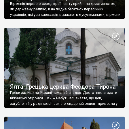
Вірменія першою серед країн світу прийняла християнство,
як державну релігію, й на подив багатьох пересічних
українців, які усіх кавказців вважають мусульманами, вірмени
є відданими вірянами Христа
Ялта. Грецька церква Феодора Тирона
Греки залишили Україні чималий спадок. Достатньо згадати
ніжинські огірочки – ви ж мабуть всі знаєте, що цей,
загублений у радянські часи, легендарний рецепт привезли у
Ніжин греки?