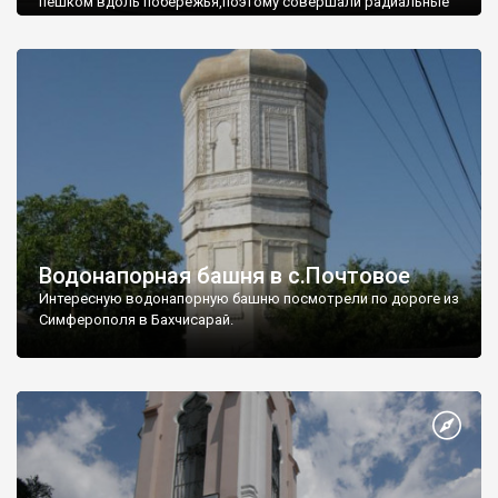
пешком вдоль побережья,поэтому совершали радиальные
вылазки из Оленевки.
Водонапорная башня в с.Почтовое
Интересную водонапорную башню посмотрели по дороге из
Симферополя в Бахчисарай.