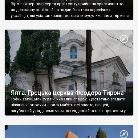
Вірменія першою серед країн світу прийняла християнство,
як державну релігію, й на подив багатьох пересічних
українців, які усіх кавказців вважають мусульманами, вірмени
є відданими вірянами Христа
Ялта. Грецька церква Феодора Тирона
Греки залишили Україні чималий спадок. Достатньо згадати
ніжинські огірочки – ви ж мабуть всі знаєте, що цей,
загублений у радянські часи, легендарний рецепт привезли у
Ніжин греки?