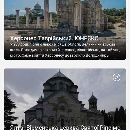
Херсонес Таврійський. ЮНЕСКО
У 988 році, після кількох місяців облоги, Великий київський
князь Володимир захопив Херсонес, візантійське, на той час,
місто. Саме взяття Херсонесу дозволило Володимиру
диктувати свої умови візантійському імператору Василю ІІ, та
одружитися з його дочкою Ганною. Цього ж року, в
Херсонесі Володимир-язичник, став Василем-християнином.
А потім було Хрещення Русі. На честь Херсонесу Таврійського
названо місто […]
Ялта. Вірменська церква Святої Ріпсіме