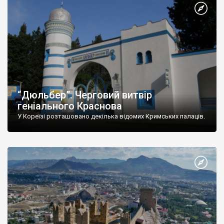
“Дюльбер”. Черговий витвір
геніального Краснова
У Кореїзі розташовано декілька відомих Кримських палаців.