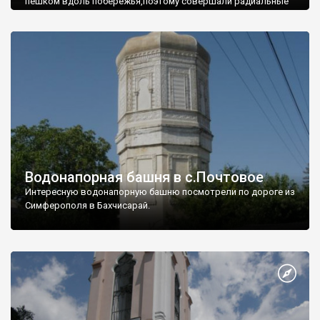
пешком вдоль побережья,поэтому совершали радиальные
вылазки из Оленевки.
Водонапорная башня в с.Почтовое
Интересную водонапорную башню посмотрели по дороге из
Симферополя в Бахчисарай.