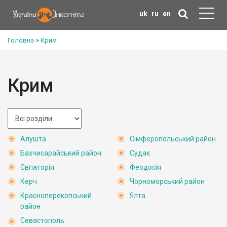
uk
ru
en
Головна
>
Крим
Крим
Алушта
Сімферопольський район
Бахчисарайський район
Судак
Євпаторія
Феодосія
Керч
Чорноморський район
Красноперекопський
Ялта
район
Севастополь