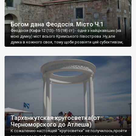
Богом дана Феодосія. Місто Ч.1
Феодосія (Кафа-12 (13) -15 (18) ст) - одне з найцікавіших (на
мою думку) міст всього Кримського півострова .Ну,але
думка в кожного своя, тому щоби розвіяти цей субєктивізм,
запрошую відвідати це
Тарханкутская кругосветка(от
Черноморского до Атлеша)
К сожалению настоящей "кругосветки" не получилось,пройти