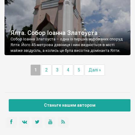
Ялта. Собор Іоанна Златоуста
Собор Іоанна Златоуста – одна із перших мурованих споруд
Ялти. Його 45-метрова дзвіниця і нині видніється в місті
майже звідусіль, а колись це була висотна домінанта Ялти.
1
2
3
4
5
Далі »
Станьте нашим автором