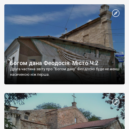
Богом дана Феодосія. Місто Ч.2
Друга частина звіту про "Богом дану" Феодосію буде не менш
насиченою ніж перша.