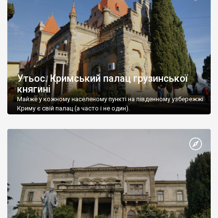
Утьос. Кримський палац грузинської
княгині
Майже у кожному населеному пункті на південному узбережжі
Криму є свій палац (а часто і не один).