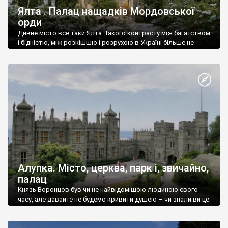
Ялта . Палац нащадків Мордовської
орди
Дивне місто все таки Ялта. Такого контрасту між багатством
і бідністю, між розкішшю і розрухою в Україні більше не
знайдеш.
Алупка. Місто, церква, парк і, звичайно,
палац
Князь Воронцов був чи не найвідомішою людиною свого
часу, але давайте не будемо кривити душею – чи знали ви це
прізвище до відвідин Алупки? Мабуть все таки ні.