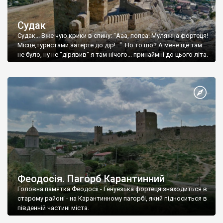
Судак
Судак... Вже чую крики в спину: "Ааа, попса! Муляжна фортеця!
Місце,туристами затерте до дір!..." Но то шо? А мене ще там
не було, ну не "дірявив" я там нічого... принаймні до цього літа.
Феодосія. Пагорб Карантинний
Головна памятка Феодосії - Генуезька фортеця знаходиться в
старому районі - на Карантинному пагорбі, який підноситься в
південній частині міста.