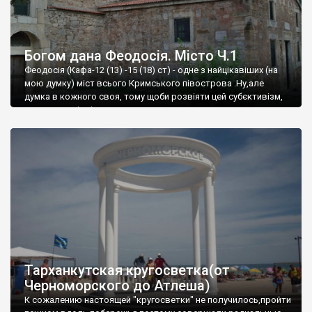
Богом дана Феодосія. Місто Ч.1
Феодосія (Кафа-12 (13) -15 (18) ст) - одне з найцікавіших (на
мою думку) міст всього Кримського півострова .Ну,але
думка в кожного своя, тому щоби розвіяти цей субєктивізм,
запрошую відвідати це
Тарханкутская кругосветка(от
Черноморского до Атлеша)
К сожалению настоящей "кругосветки" не получилось,пройти