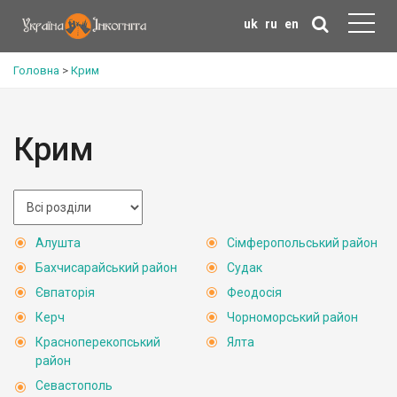
uk
ru
en
Головна
>
Крим
Крим
Алушта
Сімферопольський район
Бахчисарайський район
Судак
Євпаторія
Феодосія
Керч
Чорноморський район
Красноперекопський
Ялта
район
Севастополь