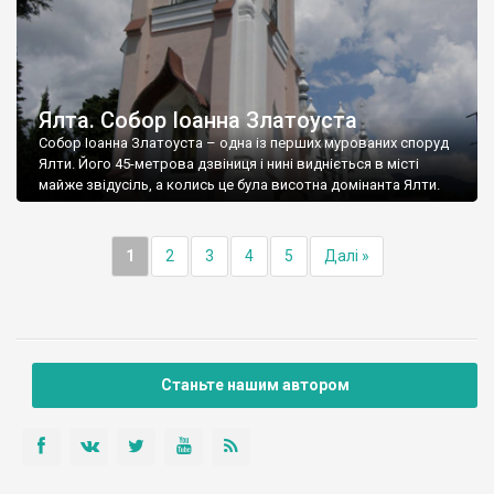
Ялта. Собор Іоанна Златоуста
Собор Іоанна Златоуста – одна із перших мурованих споруд
Ялти. Його 45-метрова дзвіниця і нині видніється в місті
майже звідусіль, а колись це була висотна домінанта Ялти.
1
2
3
4
5
Далі »
Станьте нашим автором