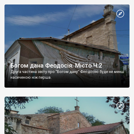
Богом дана Феодосія. Місто Ч.2
Друга частина звіту про "Богом дану" Феодосію буде не менш
насиченою ніж перша.