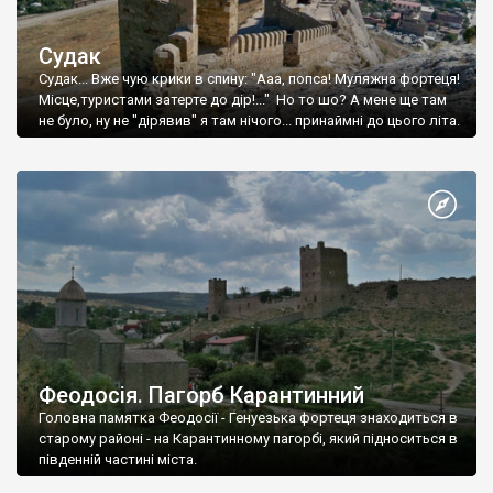
Судак
Судак... Вже чую крики в спину: "Ааа, попса! Муляжна фортеця!
Місце,туристами затерте до дір!..." Но то шо? А мене ще там
не було, ну не "дірявив" я там нічого... принаймні до цього літа.
Феодосія. Пагорб Карантинний
Головна памятка Феодосії - Генуезька фортеця знаходиться в
старому районі - на Карантинному пагорбі, який підноситься в
південній частині міста.