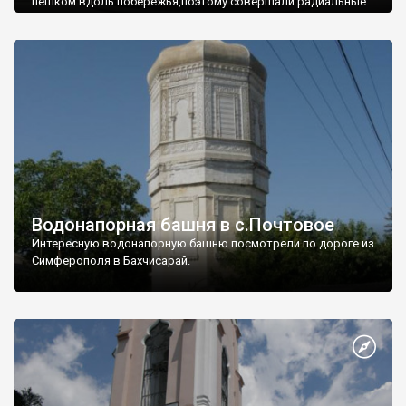
пешком вдоль побережья,поэтому совершали радиальные
вылазки из Оленевки.
Водонапорная башня в с.Почтовое
Интересную водонапорную башню посмотрели по дороге из
Симферополя в Бахчисарай.