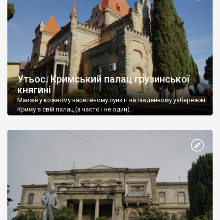
Утьос. Кримський палац грузинської
княгині
Майже у кожному населеному пункті на південному узбережжі
Криму є свій палац (а часто і не один).