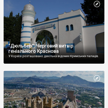
“Дюльбер”. Черговий витвір
геніального Краснова
У Кореїзі розташовано декілька відомих Кримських палаців.