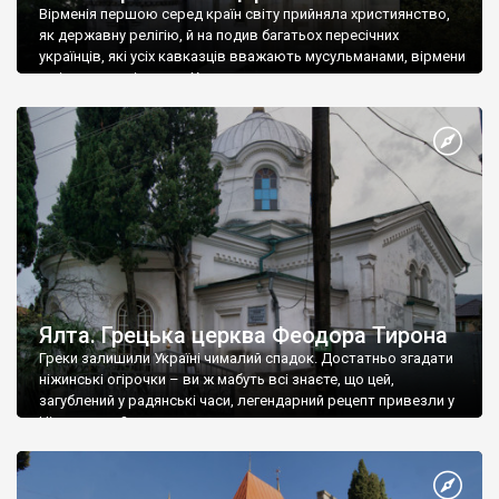
Вірменія першою серед країн світу прийняла християнство,
як державну релігію, й на подив багатьох пересічних
українців, які усіх кавказців вважають мусульманами, вірмени
є відданими вірянами Христа
Ялта. Грецька церква Феодора Тирона
Греки залишили Україні чималий спадок. Достатньо згадати
ніжинські огірочки – ви ж мабуть всі знаєте, що цей,
загублений у радянські часи, легендарний рецепт привезли у
Ніжин греки?