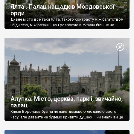
Ялта . Палац нащадків Мордовської
орди
Дивне місто все таки Ялта. Такого контрасту між багатством
і бідністю, між розкішшю і розрухою в Україні більше не
знайдеш.
Алупка. Місто, церква, парк і, звичайно,
палац
Князь Воронцов був чи не найвідомішою людиною свого
часу, але давайте не будемо кривити душею – чи знали ви це
прізвище до відвідин Алупки? Мабуть все таки ні.