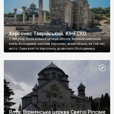
Херсонес Таврійський. ЮНЕСКО
У 988 році, після кількох місяців облоги, Великий київський
князь Володимир захопив Херсонес, візантійське, на той час,
місто. Саме взяття Херсонесу дозволило Володимиру
диктувати свої умови візантійському імператору Василю ІІ, та
одружитися з його дочкою Ганною. Цього ж року, в
Херсонесі Володимир-язичник, став Василем-християнином.
А потім було Хрещення Русі. На честь Херсонесу Таврійського
названо місто […]
Ялта. Вірменська церква Святої Ріпсіме