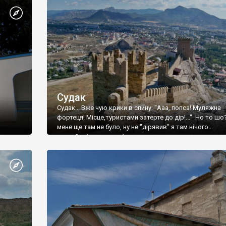
Судак
Судак... Вже чую крики в спину: "Ааа, попса! Муляжна
фортеця! Місце,туристами затерте до дір!..." Но то шо
мене ще там не було, ну не "дірявив" я там нічого...
принаймні до цього літа.