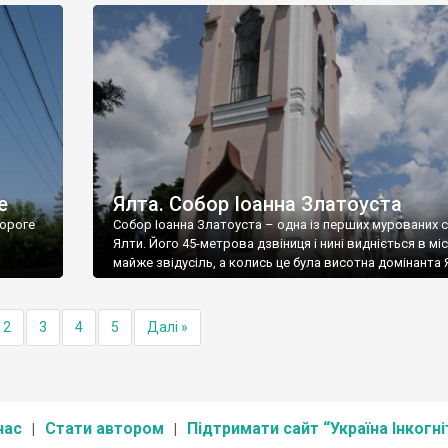
е
Ялта. Собор Іоанна Златоуста
ороге
Собор Іоанна Златоуста – одна із перших мурованих 
Ялти. Його 45-метрова дзвіниця і нині видніється в міс
майже звідусіль, а колись це була висотна домінанта 
2
3
4
5
Далі »
нас
Стати автором
Підтримати сайт “Україна Інкогні