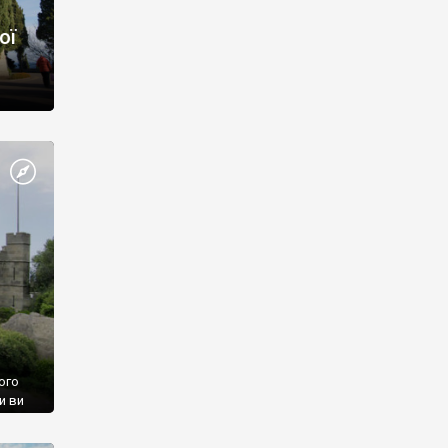
ої
ого
и ви