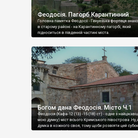
Феодосія. Пагорб Карантинний
Головна памятка Феодосії - Генуезька фортеця знах
в старому районі - на Карантинному пагорбі, який
підноситься в південній частині міста.
Богом дана Феодосія. Місто Ч.1
Феодосія (Кафа-12 (13) -15 (18) ст) - одне з найцікаві
мою думку) міст всього Кримського півострова .Ну,
думка в кожного своя, тому щоби розвіяти цей субєк
запрошую відвідати це