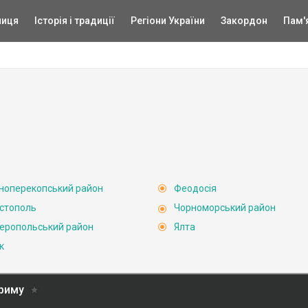
ниця
Історія і традиції
Регіони України
Закордон
Пам'
ноперекопський район
Феодосія
стополь
Чорноморський район
еропольський район
Ялта
к