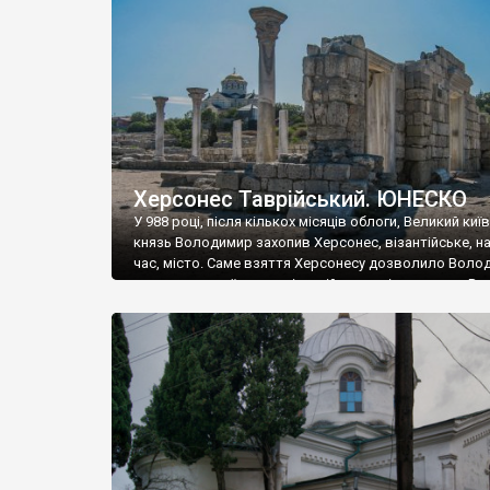
музею «Новгородський музей-заповідник» сотні арт
візантійської доби. Раритети викрадені з фондів об’
культурної спадщини ЮНЕСКО «Херсонеса Таврійсько
Офіційно – на виставку «Золото Візантії», але експер
влада в Україні вважають це лише […]
Херсонес Таврійський. ЮНЕСКО
У 988 році, після кількох місяців облоги, Великий киї
князь Володимир захопив Херсонес, візантійське, на
час, місто. Саме взяття Херсонесу дозволило Воло
диктувати свої умови візантійському імператору Вас
та одружитися з його дочкою Ганною. Цього ж року,
Херсонесі Володимир-язичник, став Василем-
християнином. А потім було Хрещення Русі. На честь
Херсонесу Таврійського названо місто […]