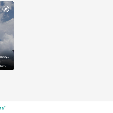
споруд
ті
Ялти.
та”