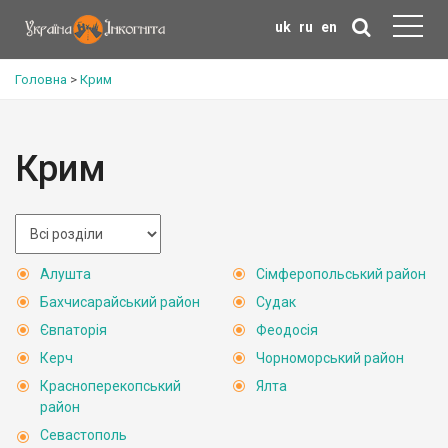
uk
ru
en
Головна
>
Крим
Крим
Алушта
Сімферопольський район
Бахчисарайський район
Судак
Євпаторія
Феодосія
Керч
Чорноморський район
Красноперекопський
Ялта
район
Севастополь