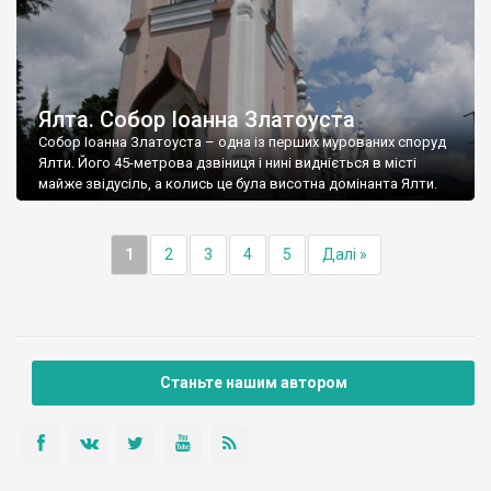
Ялта. Собор Іоанна Златоуста
Собор Іоанна Златоуста – одна із перших мурованих споруд
Ялти. Його 45-метрова дзвіниця і нині видніється в місті
майже звідусіль, а колись це була висотна домінанта Ялти.
1
2
3
4
5
Далі »
Станьте нашим автором