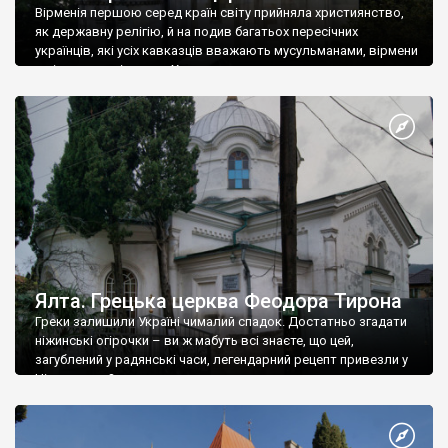
Вірменія першою серед країн світу прийняла християнство,
як державну релігію, й на подив багатьох пересічних
українців, які усіх кавказців вважають мусульманами, вірмени
є відданими вірянами Христа
Ялта. Грецька церква Феодора Тирона
Греки залишили Україні чималий спадок. Достатньо згадати
ніжинські огірочки – ви ж мабуть всі знаєте, що цей,
загублений у радянські часи, легендарний рецепт привезли у
Ніжин греки?