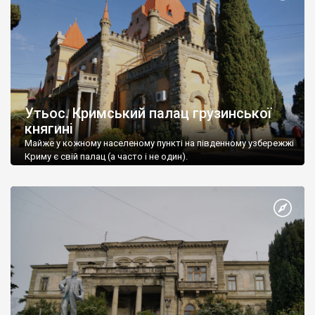
Утьос. Кримський палац грузинської
княгині
Майже у кожному населеному пункті на південному узбережжі
Криму є свій палац (а часто і не один).