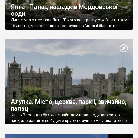
Ялта . Палац нащадків Мордовської
орди
Дивне місто все таки Ялта. Такого контрасту між багатством
і бідністю, між розкішшю і розрухою в Україні більше не
знайдеш.
Алупка. Місто, церква, парк і, звичайно,
палац
Князь Воронцов був чи не найвідомішою людиною свого
часу, але давайте не будемо кривити душею – чи знали ви це
прізвище до відвідин Алупки? Мабуть все таки ні.