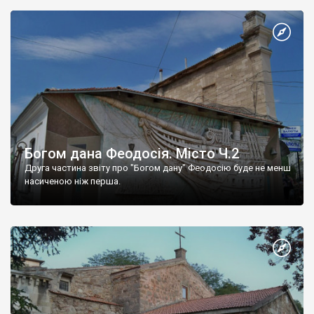
Богом дана Феодосія. Місто Ч.2
Друга частина звіту про "Богом дану" Феодосію буде не менш
насиченою ніж перша.