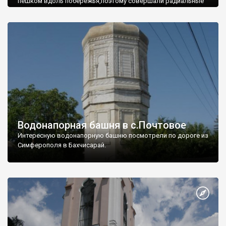
пешком вдоль побережья,поэтому совершали радиальные
вылазки из Оленевки.
Водонапорная башня в с.Почтовое
Интересную водонапорную башню посмотрели по дороге из
Симферополя в Бахчисарай.