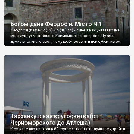
Богом дана Феодосія. Місто Ч.1
Феодосія (Кафа-12 (13) -15 (18) ст) - одне з найцікавіших (на
мою думку) міст всього Кримського півострова .Ну,але
думка в кожного своя, тому щоби розвіяти цей субєктивізм,
запрошую відвідати це
Тарханкутская кругосветка(от
Черноморского до Атлеша)
К сожалению настоящей "кругосветки" не получилось,пройти