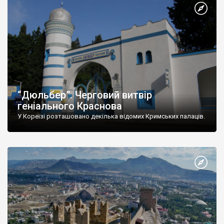
“Дюльбер”. Черговий витвір
геніального Краснова
У Кореїзі розташовано декілька відомих Кримських палаців.