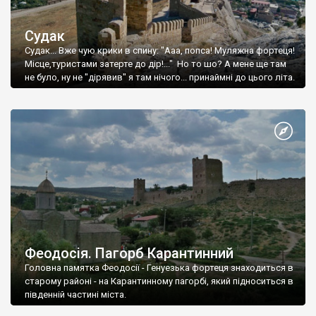
Судак
Судак... Вже чую крики в спину: "Ааа, попса! Муляжна фортеця!
Місце,туристами затерте до дір!..." Но то шо? А мене ще там
не було, ну не "дірявив" я там нічого... принаймні до цього літа.
Феодосія. Пагорб Карантинний
Головна памятка Феодосії - Генуезька фортеця знаходиться в
старому районі - на Карантинному пагорбі, який підноситься в
південній частині міста.