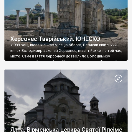
Херсонес Таврійський. ЮНЕСКО
У 988 році, після кількох місяців облоги, Великий київський
князь Володимир захопив Херсонес, візантійське, на той час,
місто. Саме взяття Херсонесу дозволило Володимиру
диктувати свої умови візантійському імператору Василю ІІ, та
одружитися з його дочкою Ганною. Цього ж року, в
Херсонесі Володимир-язичник, став Василем-християнином.
А потім було Хрещення Русі. На честь Херсонесу Таврійського
названо місто […]
Ялта. Вірменська церква Святої Ріпсіме