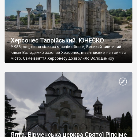
Херсонес Таврійський. ЮНЕСКО
У 988 році, після кількох місяців облоги, Великий київський
князь Володимир захопив Херсонес, візантійське, на той час,
місто. Саме взяття Херсонесу дозволило Володимиру
диктувати свої умови візантійському імператору Василю ІІ, та
одружитися з його дочкою Ганною. Цього ж року, в
Херсонесі Володимир-язичник, став Василем-християнином.
А потім було Хрещення Русі. На честь Херсонесу Таврійського
названо місто […]
Ялта. Вірменська церква Святої Ріпсіме