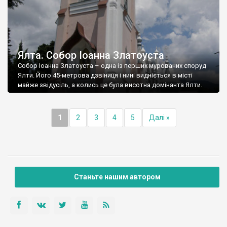
Ялта. Собор Іоанна Златоуста
Собор Іоанна Златоуста – одна із перших мурованих споруд
Ялти. Його 45-метрова дзвіниця і нині видніється в місті
майже звідусіль, а колись це була висотна домінанта Ялти.
1
2
3
4
5
Далі »
Станьте нашим автором