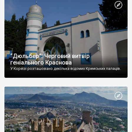
“Дюльбер”. Черговий витвір
геніального Краснова
У Кореїзі розташовано декілька відомих Кримських палаців.