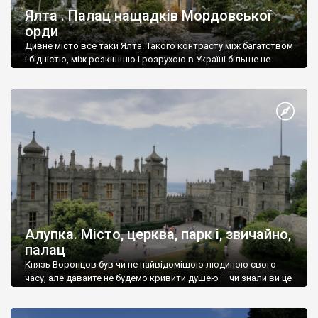
Ялта . Палац нащадків Мордовської
орди
Дивне місто все таки Ялта. Такого контрасту між багатством
і бідністю, між розкішшю і розрухою в Україні більше не
знайдеш.
Алупка. Місто, церква, парк і, звичайно,
палац
Князь Воронцов був чи не найвідомішою людиною свого
часу, але давайте не будемо кривити душею – чи знали ви це
прізвище до відвідин Алупки? Мабуть все таки ні.