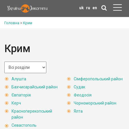
uk
ru
en
Головна
>
Крим
Крим
Алушта
Сімферопольський район
Бахчисарайський район
Судак
Євпаторія
Феодосія
Керч
Чорноморський район
Красноперекопський
Ялта
район
Севастополь