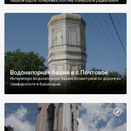
пешком вдоль побережья,поэтому совершали радиальные
вылазки из Оленевки.
Водонапорная башня в с.Почтовое
Интересную водонапорную башню посмотрели по дороге из
Симферополя в Бахчисарай.