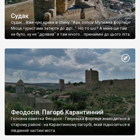
Судак
Судак... Вже чую крики в спину: "Ааа, попса! Муляжна фортеця!
Місце,туристами затерте до дір!..." Но то шо? А мене ще там
не було, ну не "дірявив" я там нічого... принаймні до цього літа.
Феодосія. Пагорб Карантинний
Головна памятка Феодосії - Генуезька фортеця знаходиться в
старому районі - на Карантинному пагорбі, який підноситься в
південній частині міста.