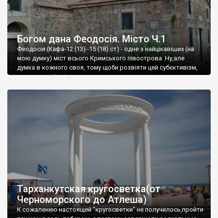
Богом дана Феодосія. Місто Ч.1
Феодосія (Кафа-12 (13) -15 (18) ст) - одне з найцікавіших (на
мою думку) міст всього Кримського півострова .Ну,але
думка в кожного своя, тому щоби розвіяти цей субєктивізм,
запрошую відвідати це
Тарханкутская кругосветка(от
Черноморского до Атлеша)
К сожалению настоящей "кругосветки" не получилось,пройти