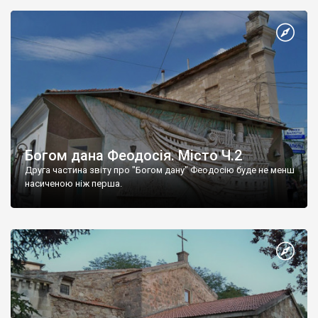
Богом дана Феодосія. Місто Ч.2
Друга частина звіту про "Богом дану" Феодосію буде не менш
насиченою ніж перша.