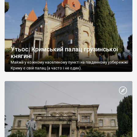
Утьос. Кримський палац грузинської
княгині
Майже у кожному населеному пункті на південному узбережжі
Криму є свій палац (а часто і не один).