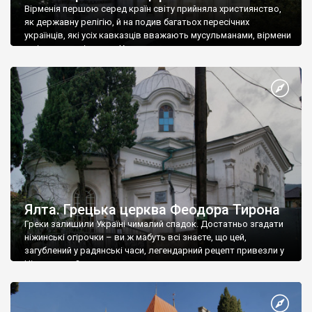
Вірменія першою серед країн світу прийняла християнство,
як державну релігію, й на подив багатьох пересічних
українців, які усіх кавказців вважають мусульманами, вірмени
є відданими вірянами Христа
Ялта. Грецька церква Феодора Тирона
Греки залишили Україні чималий спадок. Достатньо згадати
ніжинські огірочки – ви ж мабуть всі знаєте, що цей,
загублений у радянські часи, легендарний рецепт привезли у
Ніжин греки?