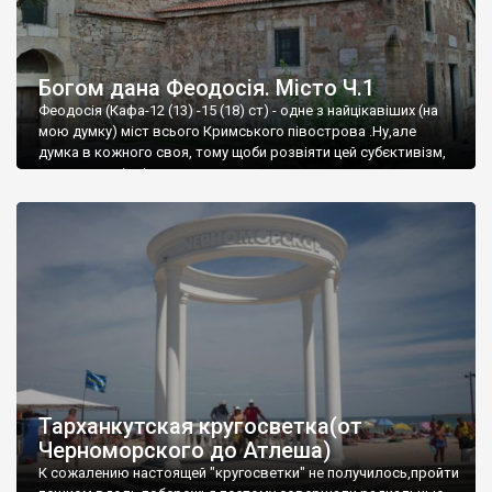
Богом дана Феодосія. Місто Ч.1
Феодосія (Кафа-12 (13) -15 (18) ст) - одне з найцікавіших (на
мою думку) міст всього Кримського півострова .Ну,але
думка в кожного своя, тому щоби розвіяти цей субєктивізм,
запрошую відвідати це
Тарханкутская кругосветка(от
Черноморского до Атлеша)
К сожалению настоящей "кругосветки" не получилось,пройти