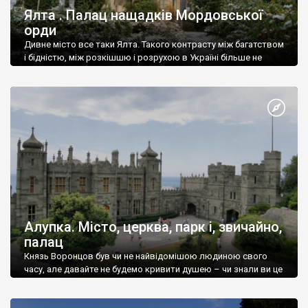
Ялта . Палац нащадків Мордовської
орди
Дивне місто все таки Ялта. Такого контрасту між багатством
і бідністю, між розкішшю і розрухою в Україні більше не
знайдеш.
Алупка. Місто, церква, парк і, звичайно,
палац
Князь Воронцов був чи не найвідомішою людиною свого
часу, але давайте не будемо кривити душею – чи знали ви це
прізвище до відвідин Алупки? Мабуть все таки ні.