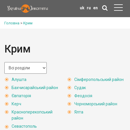
uk
ru
en
Головна
>
Крим
Крим
Алушта
Сімферопольський район
Бахчисарайський район
Судак
Євпаторія
Феодосія
Керч
Чорноморський район
Красноперекопський
Ялта
район
Севастополь