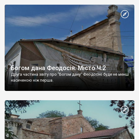
Богом дана Феодосія. Місто Ч.2
Друга частина звіту про "Богом дану" Феодосію буде не менш
насиченою ніж перша.