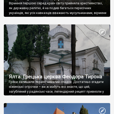
Вірменія першою серед країн світу прийняла християнство,
як державну релігію, й на подив багатьох пересічних
українців, які усіх кавказців вважають мусульманами, вірмени
є відданими вірянами Христа
Ялта. Грецька церква Феодора Тирона
Греки залишили Україні чималий спадок. Достатньо згадати
ніжинські огірочки – ви ж мабуть всі знаєте, що цей,
загублений у радянські часи, легендарний рецепт привезли у
Ніжин греки?