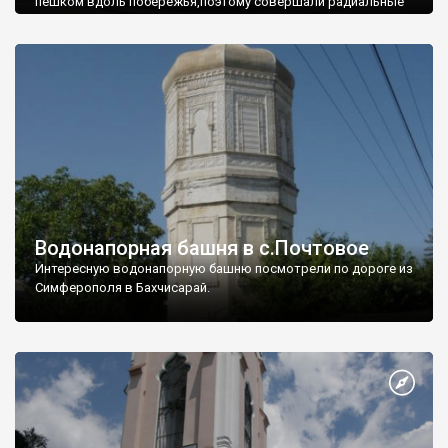
пешком вдоль побережья,поэтому совершали радиальные
вылазки из Оленевки.
Водонапорная башня в с.Почтовое
Интересную водонапорную башню посмотрели по дороге из
Симферополя в Бахчисарай.