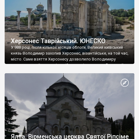
Херсонес Таврійський. ЮНЕСКО
У 988 році, після кількох місяців облоги, Великий київський
князь Володимир захопив Херсонес, візантійське, на той час,
місто. Саме взяття Херсонесу дозволило Володимиру
диктувати свої умови візантійському імператору Василю ІІ, та
одружитися з його дочкою Ганною. Цього ж року, в
Херсонесі Володимир-язичник, став Василем-християнином.
А потім було Хрещення Русі. На честь Херсонесу Таврійського
названо місто […]
Ялта. Вірменська церква Святої Ріпсіме