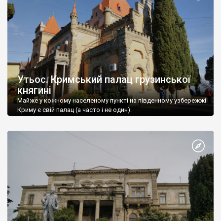
Утьос. Кримський палац грузинської
княгині
Майже у кожному населеному пункті на південному узбережжі
Криму є свій палац (а часто і не один).