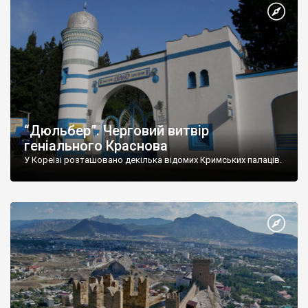
“Дюльбер”. Черговий витвір
геніального Краснова
У Кореїзі розташовано декілька відомих Кримських палаців.