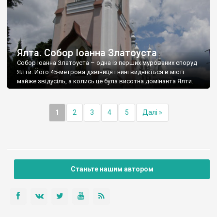
Ялта. Собор Іоанна Златоуста
Собор Іоанна Златоуста – одна із перших мурованих споруд
Ялти. Його 45-метрова дзвіниця і нині видніється в місті
майже звідусіль, а колись це була висотна домінанта Ялти.
1
2
3
4
5
Далі »
Станьте нашим автором