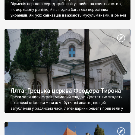
Вірменія першою серед країн світу прийняла християнство,
як державну релігію, й на подив багатьох пересічних
українців, які усіх кавказців вважають мусульманами, вірмени
є відданими вірянами Христа
Ялта. Грецька церква Феодора Тирона
Греки залишили Україні чималий спадок. Достатньо згадати
ніжинські огірочки – ви ж мабуть всі знаєте, що цей,
загублений у радянські часи, легендарний рецепт привезли у
Ніжин греки?