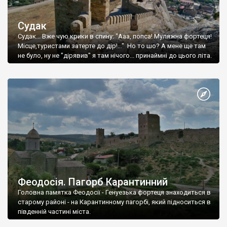
Судак
Судак... Вже чую крики в спину: "Ааа, попса! Муляжна фортеця!
Місце,туристами затерте до дір!..." Но то шо? А мене ще там
не було, ну не "дірявив" я там нічого... принаймні до цього літа.
Феодосія. Пагорб Карантинний
Головна памятка Феодосії - Генуезька фортеця знаходиться в
старому районі - на Карантинному пагорбі, який підноситься в
південній частині міста.