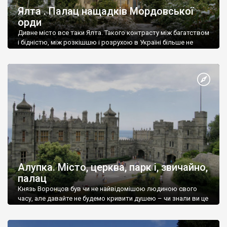
Ялта . Палац нащадків Мордовської
орди
Дивне місто все таки Ялта. Такого контрасту між багатством
і бідністю, між розкішшю і розрухою в Україні більше не
знайдеш.
Алупка. Місто, церква, парк і, звичайно,
палац
Князь Воронцов був чи не найвідомішою людиною свого
часу, але давайте не будемо кривити душею – чи знали ви це
прізвище до відвідин Алупки? Мабуть все таки ні.