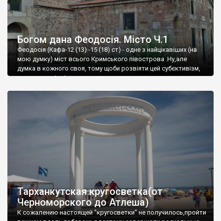
Богом дана Феодосія. Місто Ч.1
Феодосія (Кафа-12 (13) -15 (18) ст) - одне з найцікавіших (на
мою думку) міст всього Кримського півострова .Ну,але
думка в кожного своя, тому щоби розвіяти цей субєктивізм,
запрошую відвідати це
Тарханкутская кругосветка(от
Черноморского до Атлеша)
К сожалению настоящей "кругосветки" не получилось,пройти