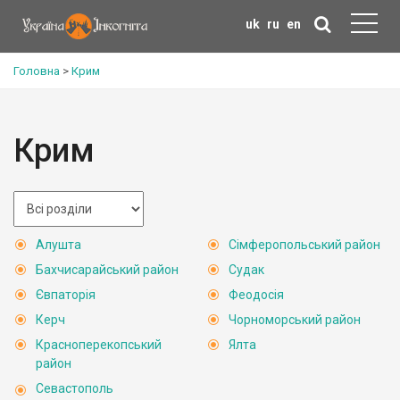
uk
ru
en
Головна
>
Крим
Крим
Алушта
Сімферопольський район
Бахчисарайський район
Судак
Євпаторія
Феодосія
Керч
Чорноморський район
Красноперекопський
Ялта
район
Севастополь