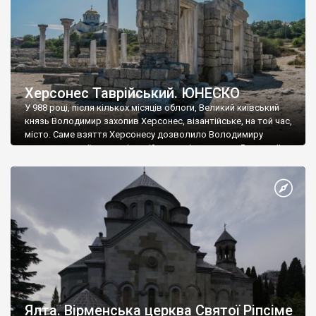
Херсонес Таврійський. ЮНЕСКО
У 988 році, після кількох місяців облоги, Великий київський
князь Володимир захопив Херсонес, візантійське, на той час,
місто. Саме взяття Херсонесу дозволило Володимиру
диктувати свої умови візантійському імператору Василю ІІ, та
одружитися з його дочкою Ганною. Цього ж року, в
Херсонесі Володимир-язичник, став Василем-християнином.
А потім було Хрещення Русі. На честь Херсонесу Таврійського
названо місто […]
Ялта. Вірменська церква Святої Ріпсіме