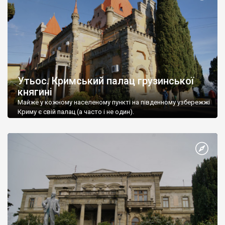
Утьос. Кримський палац грузинської
княгині
Майже у кожному населеному пункті на південному узбережжі
Криму є свій палац (а часто і не один).