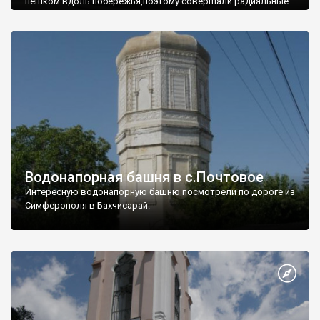
пешком вдоль побережья,поэтому совершали радиальные
вылазки из Оленевки.
Водонапорная башня в с.Почтовое
Интересную водонапорную башню посмотрели по дороге из
Симферополя в Бахчисарай.