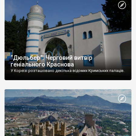
“Дюльбер”. Черговий витвір
геніального Краснова
У Кореїзі розташовано декілька відомих Кримських палаців.