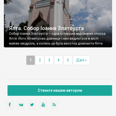
Ялта. Собор Іоанна Златоуста
Собор Іоанна Златоуста – одна із перших мурованих споруд
Ялти. Його 45-метрова дзвіниця і нині видніється в місті
майже звідусіль, а колись це була висотна домінанта Ялти.
1
2
3
4
5
Далі »
Станьте нашим автором