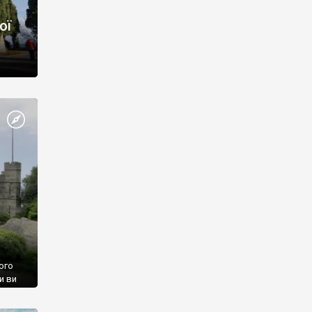
ої
ого
и ви