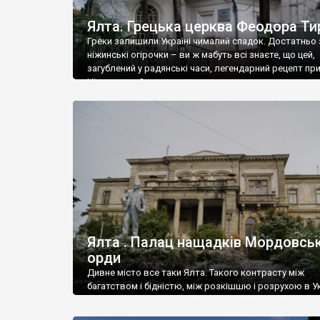
Ялта. Грецька церква Феодора Ти
Греки залишили Україні чималий спадок. Достатньо 
ніжинські огірочки – ви ж мабуть всі знаєте, що цей,
загублений у радянські часи, легендарний рецепт пр
Ніжин греки?
Ялта . Палац нащадків Мордовськ
орди
Дивне місто все таки Ялта. Такого контрасту між
багатством і бідністю, між розкішшю і розрухою в Ук
більше не знайдеш.