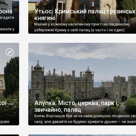
рона
Утьос. Кримський палац грузинськ
княгині
згадати
Майже у кожному населеному пункті на південному
ивезли у
узбережжі Криму є свій палац (а часто і не один).
ої
Алупка. Місто, церква, парк і,
звичайно, палац
Князь Воронцов був чи не найвідомішою людиною св
раїні
часу, але давайте не будемо кривити душею – чи знал
це прізвище до відвідин Алупки? Мабуть все таки ні.