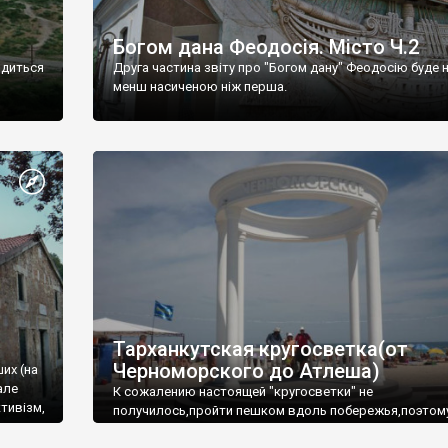
Богом дана Феодосія. Місто Ч.2
одиться
Друга частина звіту про "Богом дану" Феодосію буде 
менш насиченою ніж перша.
Тарханкутская кругосветка(от
Черноморского до Атлеша)
ших (на
але
К сожалению настоящей "кругосветки" не
тивізм,
получилось,пройти пешком вдоль побережья,поэтом
совершали радиальные вылазки из Оленевки.