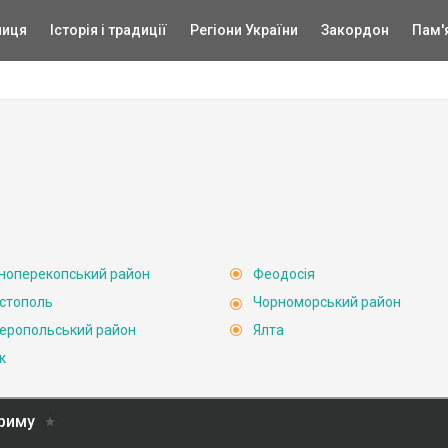
ниця
Історія і традиції
Регіони України
Закордон
Пам'
ноперекопський район
Феодосія
стополь
Чорноморський район
еропольський район
Ялта
к