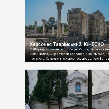
музею «Новгородський музей-заповідник» сотні арт
візантійської доби. Раритети викрадені з фондів об’
культурної спадщини ЮНЕСКО «Херсонеса Таврійсько
Офіційно – на виставку «Золото Візантії», але експер
влада в Україні вважають це лише […]
Херсонес Таврійський. ЮНЕСКО
У 988 році, після кількох місяців облоги, Великий киї
князь Володимир захопив Херсонес, візантійське, на
час, місто. Саме взяття Херсонесу дозволило Воло
диктувати свої умови візантійському імператору Вас
та одружитися з його дочкою Ганною. Цього ж року,
Херсонесі Володимир-язичник, став Василем-
християнином. А потім було Хрещення Русі. На честь
Херсонесу Таврійського названо місто […]