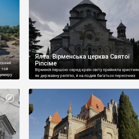
ефактів
називаються «повстяками» (postaki)…” “Вино. Крим
єкту
виробляє відмінне вино і його вдосталь: воно все ду
го».
легке біле і дуже […]
ти та
Ялта. Вірменська церква Святої
Ріпсіме
вський
 той
Вірменія першою серед країн світу прийняла христия
димиру
як державну релігію, й на подив багатьох пересічних
илю ІІ,
українців, які усіх кавказців вважають мусульманами,
 в
вірмени є відданими вірянами Христа