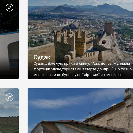
Судак
Судак... Вже чую крики в спину: "Ааа, попса! Муляжна
фортеця! Місце,туристами затерте до дір!..." Но то шо
мене ще там не було, ну не "дірявив" я там нічого...
принаймні до цього літа.