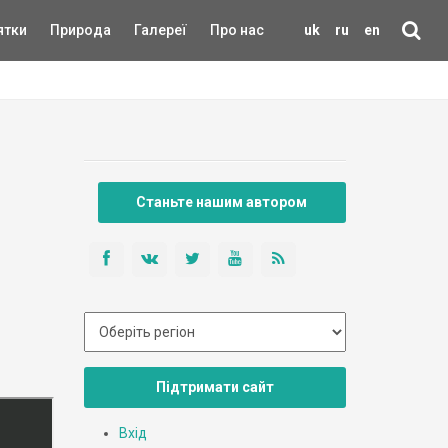
ятки
Природа
Галереї
Про нас
uk
ru
en
Станьте нашим автором
Підтримати сайт
Вхід