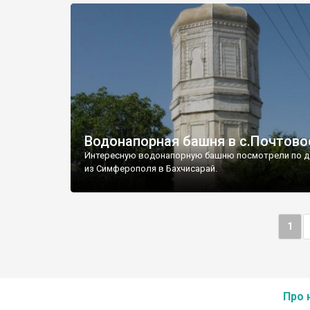
Водонапорная башня в с.Почтово
Интересную водонапорную башню посмотрели по д
из Симферополя в Бахчисарай.
1
Про 