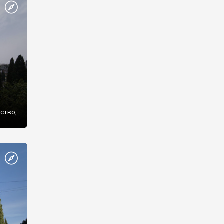
же
нство,