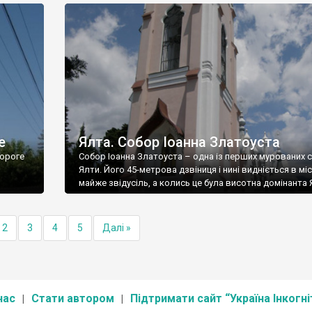
е
Ялта. Собор Іоанна Златоуста
ороге
Собор Іоанна Златоуста – одна із перших мурованих 
Ялти. Його 45-метрова дзвіниця і нині видніється в міс
майже звідусіль, а колись це була висотна домінанта 
2
3
4
5
Далі »
нас
Стати автором
Підтримати сайт “Україна Інкогні