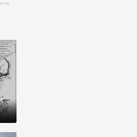
им та
ора і
є
го типу,
ей-
рний
ста:
 райони
від 2
I
і,
рукти,
 котрі