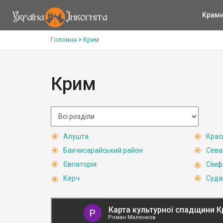
Крам
Головна
>
Крим
Крим
Алушта
Крас
Бахчисарайський район
Сева
Євпаторія
Сімф
Керч
Суда