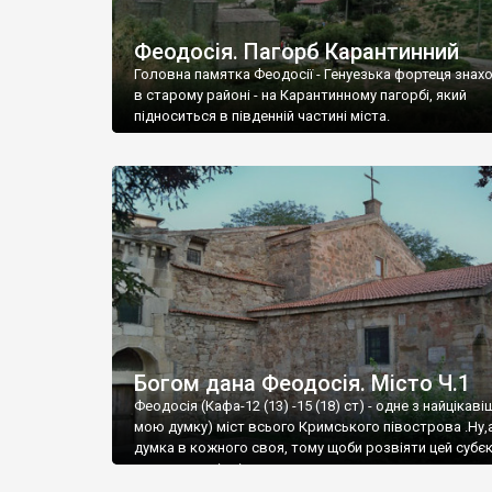
Феодосія. Пагорб Карантинний
Головна памятка Феодосії - Генуезька фортеця знах
в старому районі - на Карантинному пагорбі, який
підноситься в південній частині міста.
Богом дана Феодосія. Місто Ч.1
Феодосія (Кафа-12 (13) -15 (18) ст) - одне з найцікаві
мою думку) міст всього Кримського півострова .Ну,
думка в кожного своя, тому щоби розвіяти цей субєк
запрошую відвідати це