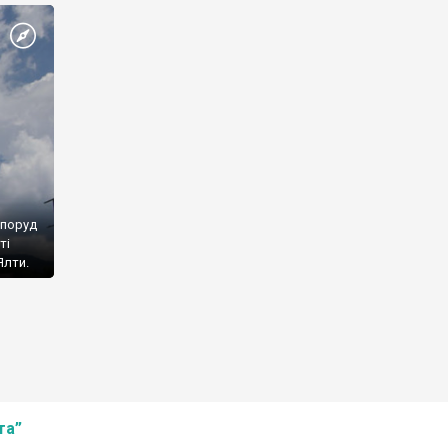
споруд
ті
Ялти.
та”