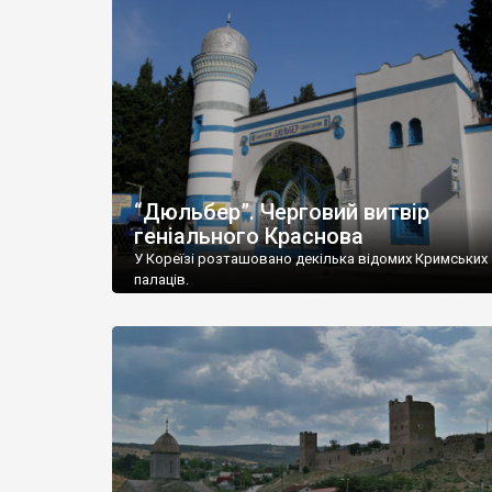
“Дюльбер”. Черговий витвір
геніального Краснова
У Кореїзі розташовано декілька відомих Кримських
палаців.