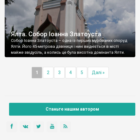
Ялта. Собор Іоанна Златоуста
Собор Іоанна Златоуста – одна із перших мурованих споруд
Ялти. Його 45-метрова дзвіниця і нині видніється в місті
майже звідусіль, а колись це була висотна домінанта Ялти.
1
2
3
4
5
Далі »
Станьте нашим автором