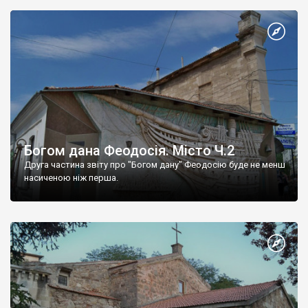
Богом дана Феодосія. Місто Ч.2
Друга частина звіту про "Богом дану" Феодосію буде не менш
насиченою ніж перша.