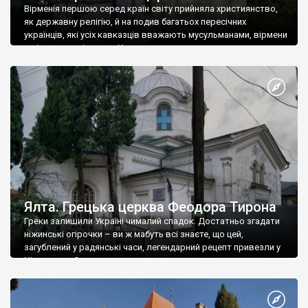
Вірменія першою серед країн світу прийняла християнство,
як державну релігію, й на подив багатьох пересічних
українців, які усіх кавказців вважають мусульманами, вірмени
є відданими вірянами Христа
Ялта. Грецька церква Феодора Тирона
Греки залишили Україні чималий спадок. Достатньо згадати
ніжинські огірочки – ви ж мабуть всі знаєте, що цей,
загублений у радянські часи, легендарний рецепт привезли у
Ніжин греки?