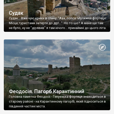
Судак
Судак... Вже чую крики в спину: "Ааа, попса! Муляжна фортеця!
Місце,туристами затерте до дір!..." Но то шо? А мене ще там
не було, ну не "дірявив" я там нічого... принаймні до цього літа.
Феодосія. Пагорб Карантинний
Головна памятка Феодосії - Генуезька фортеця знаходиться в
старому районі - на Карантинному пагорбі, який підноситься в
південній частині міста.