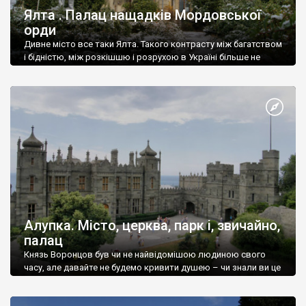
Ялта . Палац нащадків Мордовської
орди
Дивне місто все таки Ялта. Такого контрасту між багатством
і бідністю, між розкішшю і розрухою в Україні більше не
знайдеш.
Алупка. Місто, церква, парк і, звичайно,
палац
Князь Воронцов був чи не найвідомішою людиною свого
часу, але давайте не будемо кривити душею – чи знали ви це
прізвище до відвідин Алупки? Мабуть все таки ні.