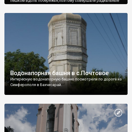
пешком вдоль побережья,поэтому совершали радиальные
вылазки из Оленевки.
Водонапорная башня в с.Почтовое
Интересную водонапорную башню посмотрели по дороге из
Симферополя в Бахчисарай.