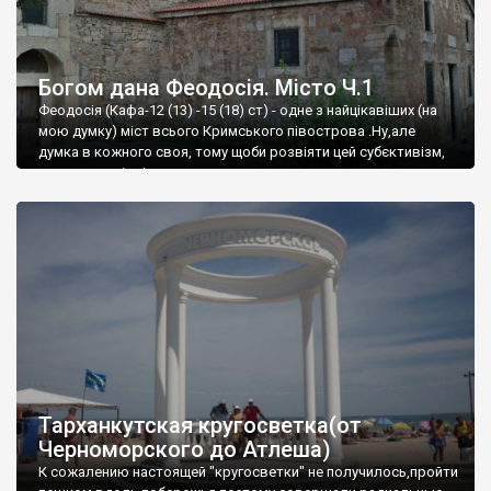
Богом дана Феодосія. Місто Ч.1
Феодосія (Кафа-12 (13) -15 (18) ст) - одне з найцікавіших (на
мою думку) міст всього Кримського півострова .Ну,але
думка в кожного своя, тому щоби розвіяти цей субєктивізм,
запрошую відвідати це
Тарханкутская кругосветка(от
Черноморского до Атлеша)
К сожалению настоящей "кругосветки" не получилось,пройти