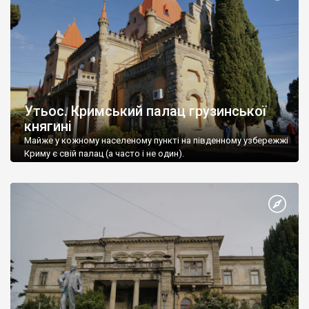
Утьос. Кримський палац грузинської
княгині
Майже у кожному населеному пункті на південному узбережжі
Криму є свій палац (а часто і не один).