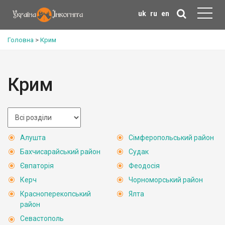
uk
ru
en
Головна
>
Крим
Крим
Алушта
Сімферопольський район
Бахчисарайський район
Судак
Євпаторія
Феодосія
Керч
Чорноморський район
Красноперекопський
Ялта
район
Севастополь