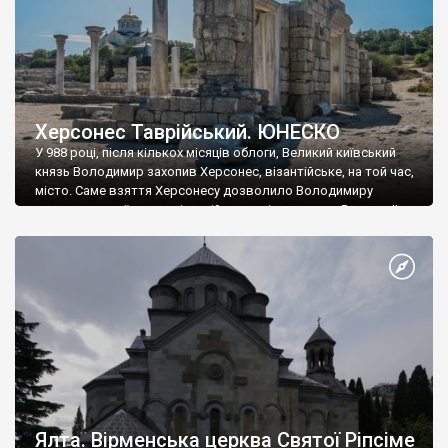
Херсонес Таврійський. ЮНЕСКО
У 988 році, після кількох місяців облоги, Великий київський
князь Володимир захопив Херсонес, візантійське, на той час,
місто. Саме взяття Херсонесу дозволило Володимиру
диктувати свої умови візантійському імператору Василю ІІ, та
одружитися з його дочкою Ганною. Цього ж року, в
Херсонесі Володимир-язичник, став Василем-християнином.
А потім було Хрещення Русі. На честь Херсонесу Таврійського
названо місто […]
Ялта. Вірменська церква Святої Ріпсіме