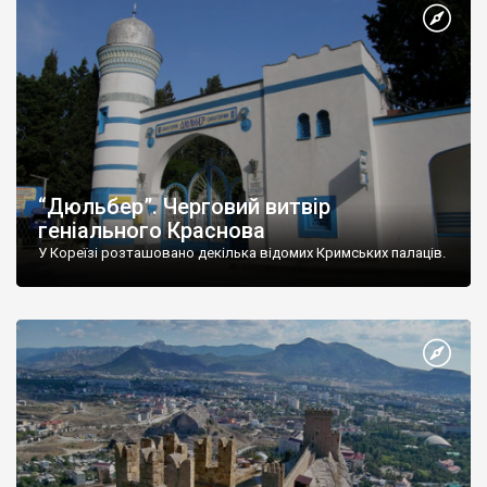
“Дюльбер”. Черговий витвір
геніального Краснова
У Кореїзі розташовано декілька відомих Кримських палаців.