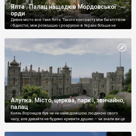
Ялта . Палац нащадків Мордовської
орди
Дивне місто все таки Ялта. Такого контрасту між багатством
і бідністю, між розкішшю і розрухою в Україні більше не
знайдеш.
Алупка. Місто, церква, парк і, звичайно,
палац
Князь Воронцов був чи не найвідомішою людиною свого
часу, але давайте не будемо кривити душею – чи знали ви це
прізвище до відвідин Алупки? Мабуть все таки ні.