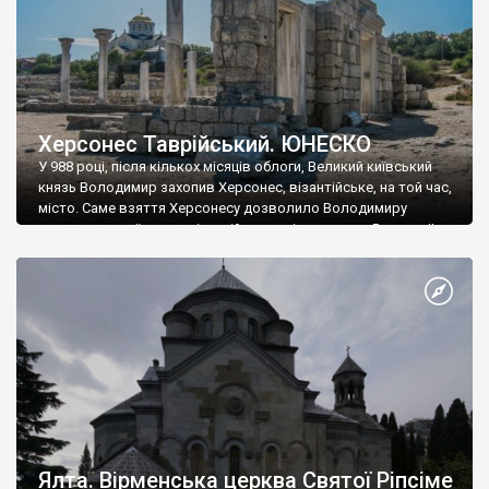
Херсонес Таврійський. ЮНЕСКО
У 988 році, після кількох місяців облоги, Великий київський
князь Володимир захопив Херсонес, візантійське, на той час,
місто. Саме взяття Херсонесу дозволило Володимиру
диктувати свої умови візантійському імператору Василю ІІ, та
одружитися з його дочкою Ганною. Цього ж року, в
Херсонесі Володимир-язичник, став Василем-християнином.
А потім було Хрещення Русі. На честь Херсонесу Таврійського
названо місто […]
Ялта. Вірменська церква Святої Ріпсіме