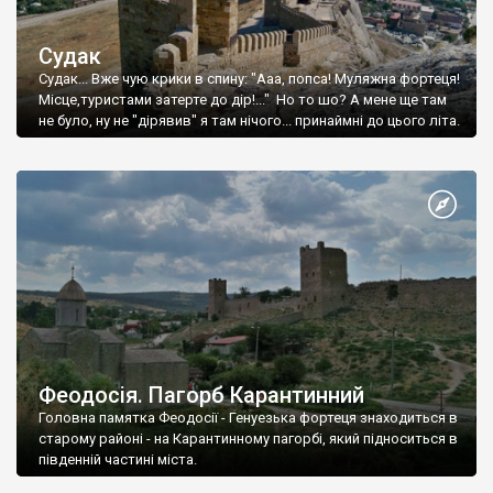
Судак
Судак... Вже чую крики в спину: "Ааа, попса! Муляжна фортеця!
Місце,туристами затерте до дір!..." Но то шо? А мене ще там
не було, ну не "дірявив" я там нічого... принаймні до цього літа.
Феодосія. Пагорб Карантинний
Головна памятка Феодосії - Генуезька фортеця знаходиться в
старому районі - на Карантинному пагорбі, який підноситься в
південній частині міста.