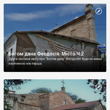
Богом дана Феодосія. Місто Ч.2
Друга частина звіту про "Богом дану" Феодосію буде не менш
насиченою ніж перша.