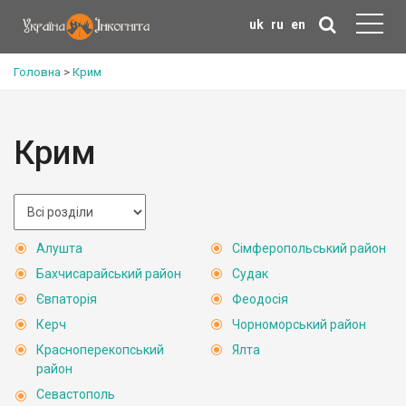
uk
ru
en
Головна
>
Крим
Крим
Алушта
Сімферопольський район
Бахчисарайський район
Судак
Євпаторія
Феодосія
Керч
Чорноморський район
Красноперекопський
Ялта
район
Севастополь