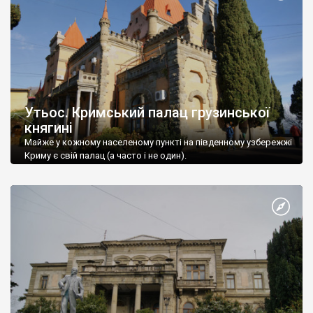
Утьос. Кримський палац грузинської
княгині
Майже у кожному населеному пункті на південному узбережжі
Криму є свій палац (а часто і не один).