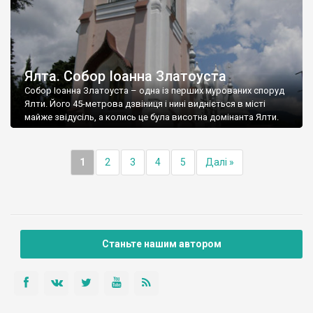
Ялта. Собор Іоанна Златоуста
Собор Іоанна Златоуста – одна із перших мурованих споруд
Ялти. Його 45-метрова дзвіниця і нині видніється в місті
майже звідусіль, а колись це була висотна домінанта Ялти.
1
2
3
4
5
Далі »
Станьте нашим автором