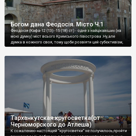
Богом дана Феодосія. Місто Ч.1
Феодосія (Кафа-12 (13) -15 (18) ст) - одне з найцікавіших (на
мою думку) міст всього Кримського півострова .Ну,але
думка в кожного своя, тому щоби розвіяти цей субєктивізм,
запрошую відвідати це
Тарханкутская кругосветка(от
Черноморского до Атлеша)
К сожалению настоящей "кругосветки" не получилось,пройти