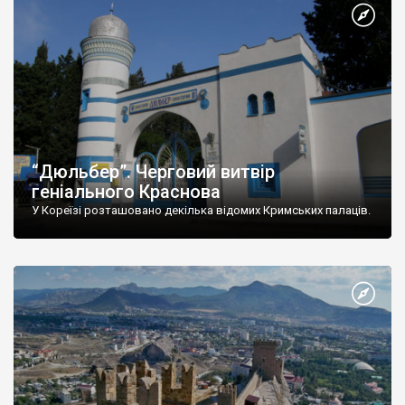
“Дюльбер”. Черговий витвір
геніального Краснова
У Кореїзі розташовано декілька відомих Кримських палаців.