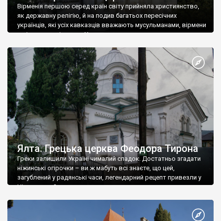
Вірменія першою серед країн світу прийняла християнство,
як державну релігію, й на подив багатьох пересічних
українців, які усіх кавказців вважають мусульманами, вірмени
є відданими вірянами Христа
Ялта. Грецька церква Феодора Тирона
Греки залишили Україні чималий спадок. Достатньо згадати
ніжинські огірочки – ви ж мабуть всі знаєте, що цей,
загублений у радянські часи, легендарний рецепт привезли у
Ніжин греки?