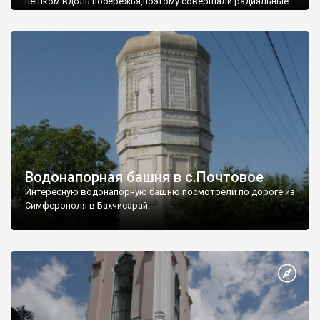
пешком вдоль побережья,поэтому совершали радиальные
вылазки из Оленевки.
Водонапорная башня в с.Почтовое
Интересную водонапорную башню посмотрели по дороге из
Симферополя в Бахчисарай.