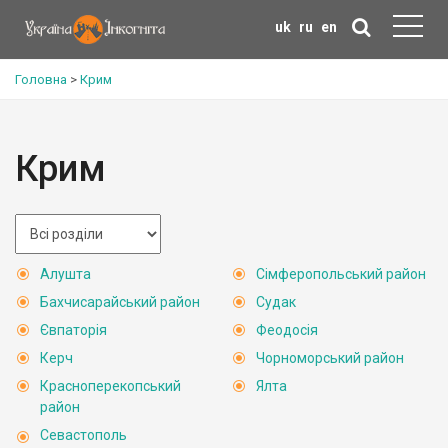
uk
ru
en
Головна
>
Крим
Крим
Алушта
Сімферопольський район
Бахчисарайський район
Судак
Євпаторія
Феодосія
Керч
Чорноморський район
Красноперекопський
Ялта
район
Севастополь