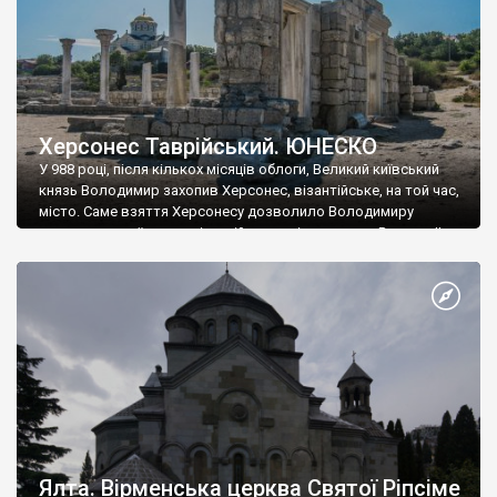
Херсонес Таврійський. ЮНЕСКО
У 988 році, після кількох місяців облоги, Великий київський
князь Володимир захопив Херсонес, візантійське, на той час,
місто. Саме взяття Херсонесу дозволило Володимиру
диктувати свої умови візантійському імператору Василю ІІ, та
одружитися з його дочкою Ганною. Цього ж року, в
Херсонесі Володимир-язичник, став Василем-християнином.
А потім було Хрещення Русі. На честь Херсонесу Таврійського
названо місто […]
Ялта. Вірменська церква Святої Ріпсіме