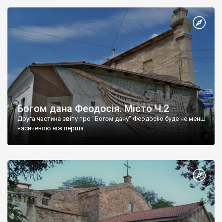
Богом дана Феодосія. Місто Ч.2
Друга частина звіту про "Богом дану" Феодосію буде не менш
насиченою ніж перша.