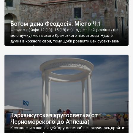
Богом дана Феодосія. Місто Ч.1
Феодосія (Кафа-12 (13) -15 (18) ст) - одне з найцікавіших (на
мою думку) міст всього Кримського півострова .Ну,але
думка в кожного своя, тому щоби розвіяти цей субєктивізм,
запрошую відвідати це
Тарханкутская кругосветка(от
Черноморского до Атлеша)
К сожалению настоящей "кругосветки" не получилось,пройти