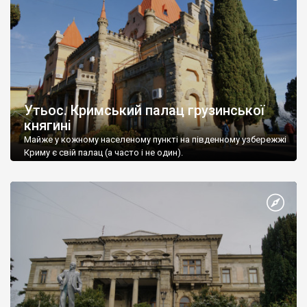
Утьос. Кримський палац грузинської
княгині
Майже у кожному населеному пункті на південному узбережжі
Криму є свій палац (а часто і не один).