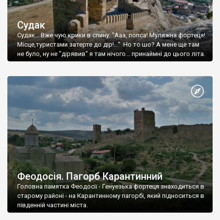
Судак
Судак... Вже чую крики в спину: "Ааа, попса! Муляжна фортеця!
Місце,туристами затерте до дір!..." Но то шо? А мене ще там
не було, ну не "дірявив" я там нічого... принаймні до цього літа.
Феодосія. Пагорб Карантинний
Головна памятка Феодосії - Генуезька фортеця знаходиться в
старому районі - на Карантинному пагорбі, який підноситься в
південній частині міста.