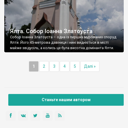
Ялта. Собор Іоанна Златоуста
Собор Іоанна Златоуста – одна із перших мурованих споруд
Ялти. Його 45-метрова дзвіниця і нині видніється в місті
майже звідусіль, а колись це була висотна домінанта Ялти.
1
2
3
4
5
Далі »
Станьте нашим автором