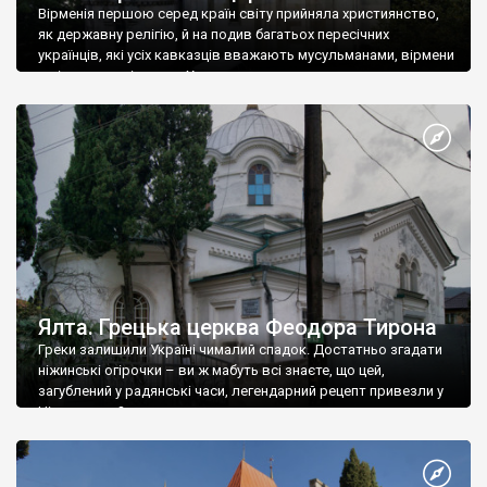
Вірменія першою серед країн світу прийняла християнство,
як державну релігію, й на подив багатьох пересічних
українців, які усіх кавказців вважають мусульманами, вірмени
є відданими вірянами Христа
Ялта. Грецька церква Феодора Тирона
Греки залишили Україні чималий спадок. Достатньо згадати
ніжинські огірочки – ви ж мабуть всі знаєте, що цей,
загублений у радянські часи, легендарний рецепт привезли у
Ніжин греки?