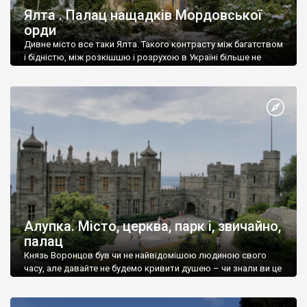
Ялта . Палац нащадків Мордовської
орди
Дивне місто все таки Ялта. Такого контрасту між багатством
і бідністю, між розкішшю і розрухою в Україні більше не
знайдеш.
Алупка. Місто, церква, парк і, звичайно,
палац
Князь Воронцов був чи не найвідомішою людиною свого
часу, але давайте не будемо кривити душею – чи знали ви це
прізвище до відвідин Алупки? Мабуть все таки ні.