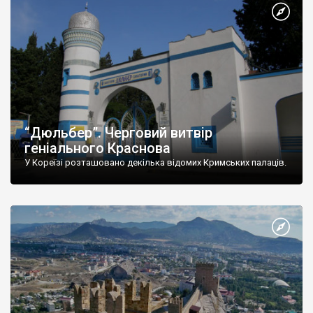
“Дюльбер”. Черговий витвір
геніального Краснова
У Кореїзі розташовано декілька відомих Кримських палаців.