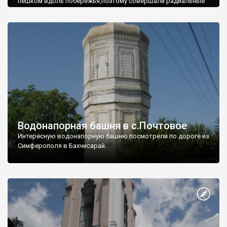
пешком вдоль побережья,поэтому совершали радиальные
вылазки из Оленевки.
Водонапорная башня в с.Почтовое
Интересную водонапорную башню посмотрели по дороге из
Симферополя в Бахчисарай.