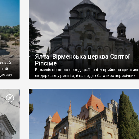
ефактів
називаються «повстяками» (postaki)…” “Вино. Крим
єкту
виробляє відмінне вино і його вдосталь: воно все ду
го».
легке біле і дуже […]
ти та
Ялта. Вірменська церква Святої
Ріпсіме
вський
 той
Вірменія першою серед країн світу прийняла христия
димиру
як державну релігію, й на подив багатьох пересічних
илю ІІ,
українців, які усіх кавказців вважають мусульманами,
 в
вірмени є відданими вірянами Христа