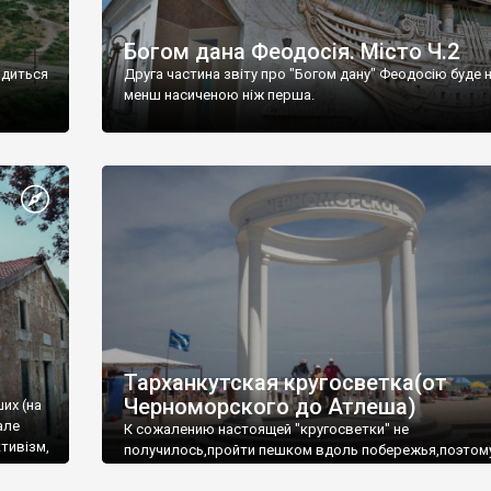
Богом дана Феодосія. Місто Ч.2
одиться
Друга частина звіту про "Богом дану" Феодосію буде 
менш насиченою ніж перша.
Тарханкутская кругосветка(от
Черноморского до Атлеша)
ших (на
але
К сожалению настоящей "кругосветки" не
тивізм,
получилось,пройти пешком вдоль побережья,поэтом
совершали радиальные вылазки из Оленевки.