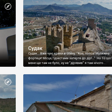
Судак
Судак... Вже чую крики в спину: "Ааа, попса! Муляжна
фортеця! Місце,туристами затерте до дір!..." Но то шо
мене ще там не було, ну не "дірявив" я там нічого...
принаймні до цього літа.