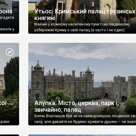
рона
Утьос. Кримський палац грузинськ
княгині
згадати
Майже у кожному населеному пункті на південному
ивезли у
узбережжі Криму є свій палац (а часто і не один).
ої
Алупка. Місто, церква, парк і,
звичайно, палац
Князь Воронцов був чи не найвідомішою людиною св
раїні
часу, але давайте не будемо кривити душею – чи знал
це прізвище до відвідин Алупки? Мабуть все таки ні.