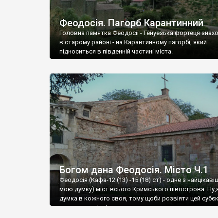
Феодосія. Пагорб Карантинний
Головна памятка Феодосії - Генуезька фортеця знах
в старому районі - на Карантинному пагорбі, який
підноситься в південній частині міста.
Богом дана Феодосія. Місто Ч.1
Феодосія (Кафа-12 (13) -15 (18) ст) - одне з найцікаві
мою думку) міст всього Кримського півострова .Ну,
думка в кожного своя, тому щоби розвіяти цей субєк
запрошую відвідати це