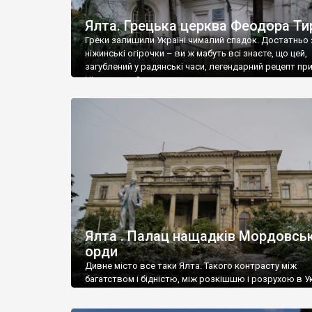
Ялта. Грецька церква Феодора Ти
Греки залишили Україні чималий спадок. Достатньо 
ніжинські огірочки – ви ж мабуть всі знаєте, що цей,
загублений у радянські часи, легендарний рецепт пр
Ніжин греки?
Ялта . Палац нащадків Мордовськ
орди
Дивне місто все таки Ялта. Такого контрасту між
багатством і бідністю, між розкішшю і розрухою в Ук
більше не знайдеш.