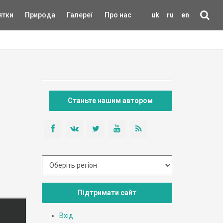
ятки
Природа
Галереї
Про нас
uk
ru
en
Станьте нашим автором
Підтримати сайт
Вхід