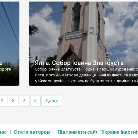
е
Ялта. Собор Іоанна Златоуста
ороге
Собор Іоанна Златоуста – одна із перших мурованих 
Ялти. Його 45-метрова дзвіниця і нині видніється в міс
майже звідусіль, а колись це була висотна домінанта 
2
3
4
5
Далі »
нас
Стати автором
Підтримати сайт “Україна Інкогні