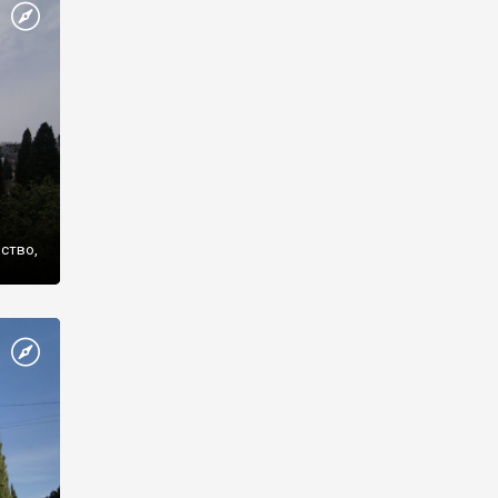
же
нство,