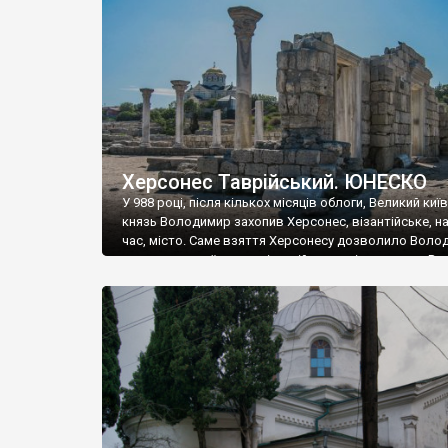
музею «Новгородський музей-заповідник» сотні арт
візантійської доби. Раритети викрадені з фондів об’
культурної спадщини ЮНЕСКО «Херсонеса Таврійсько
Офіційно – на виставку «Золото Візантії», але експер
влада в Україні вважають це лише […]
Херсонес Таврійський. ЮНЕСКО
У 988 році, після кількох місяців облоги, Великий киї
князь Володимир захопив Херсонес, візантійське, на
час, місто. Саме взяття Херсонесу дозволило Воло
диктувати свої умови візантійському імператору Вас
та одружитися з його дочкою Ганною. Цього ж року,
Херсонесі Володимир-язичник, став Василем-
християнином. А потім було Хрещення Русі. На честь
Херсонесу Таврійського названо місто […]