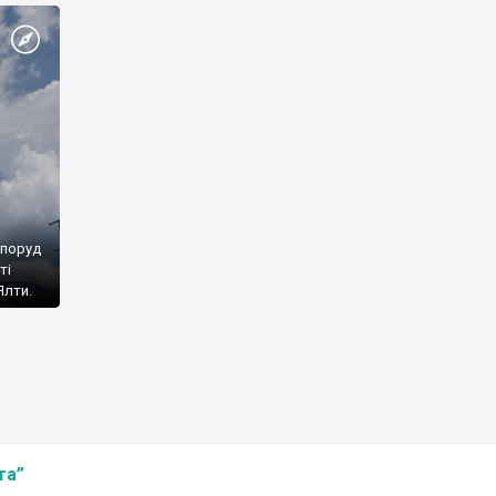
споруд
ті
Ялти.
та”