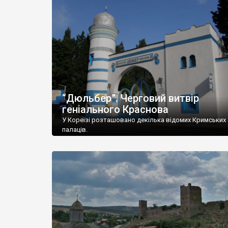
“Дюльбер”. Черговий витвір
геніального Краснова
У Кореїзі розташовано декілька відомих Кримських
палаців.