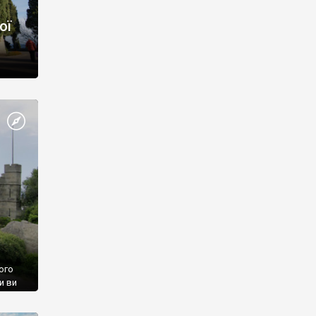
ої
ого
и ви