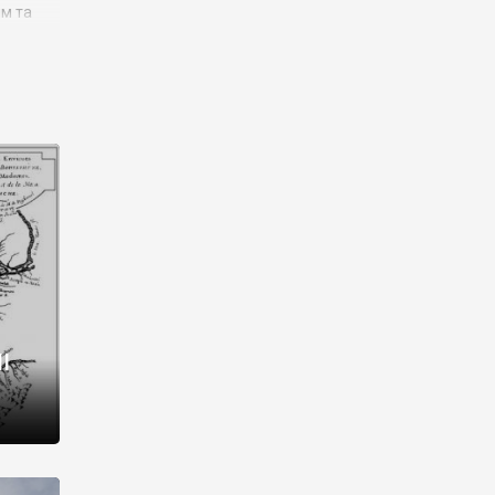
им та
ора і
є
го типу,
ей-
рний
ста:
 райони
від 2
I
і,
рукти,
 котрі