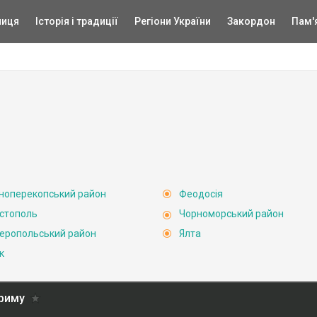
ниця
Історія і традиції
Регіони України
Закордон
Пам'
ноперекопський район
Феодосія
стополь
Чорноморський район
еропольський район
Ялта
к