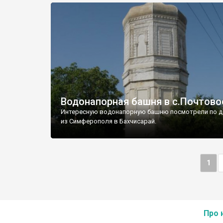
Водонапорная башня в с.Почтово
Интересную водонапорную башню посмотрели по д
из Симферополя в Бахчисарай.
1
Про 