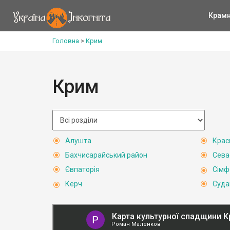
Крам
Головна
>
Крим
Крим
Алушта
Крас
Бахчисарайський район
Сева
Євпаторія
Сімф
Керч
Суда