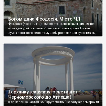
Богом дана Феодосія. Місто Ч.1
Феодосія (Кафа-12 (13) -15 (18) ст) - одне з найцікавіших (на
мою думку) міст всього Кримського півострова .Ну,але
думка в кожного своя, тому щоби розвіяти цей субєктивізм,
запрошую відвідати це
Тарханкутская кругосветка(от
Черноморского до Атлеша)
К сожалению настоящей "кругосветки" не получилось,пройти