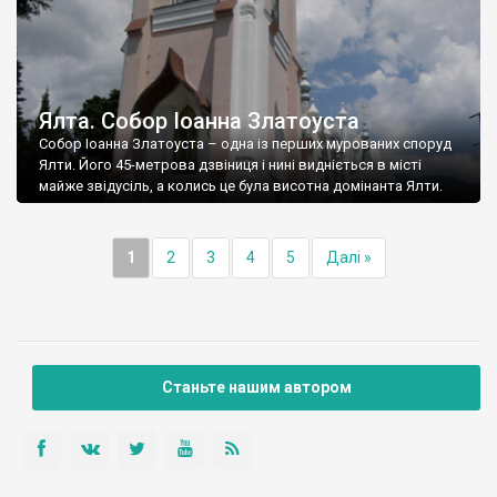
Ялта. Собор Іоанна Златоуста
Собор Іоанна Златоуста – одна із перших мурованих споруд
Ялти. Його 45-метрова дзвіниця і нині видніється в місті
майже звідусіль, а колись це була висотна домінанта Ялти.
1
2
3
4
5
Далі »
Станьте нашим автором