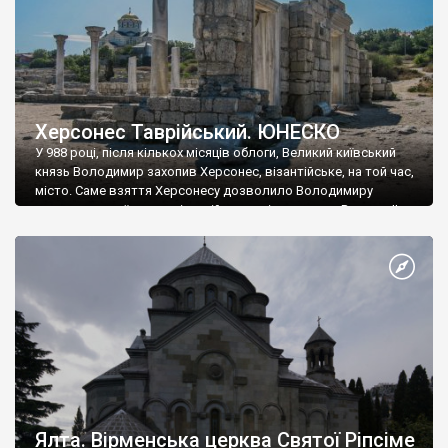
Херсонес Таврійський. ЮНЕСКО
У 988 році, після кількох місяців облоги, Великий київський
князь Володимир захопив Херсонес, візантійське, на той час,
місто. Саме взяття Херсонесу дозволило Володимиру
диктувати свої умови візантійському імператору Василю ІІ, та
одружитися з його дочкою Ганною. Цього ж року, в
Херсонесі Володимир-язичник, став Василем-християнином.
А потім було Хрещення Русі. На честь Херсонесу Таврійського
названо місто […]
Ялта. Вірменська церква Святої Ріпсіме