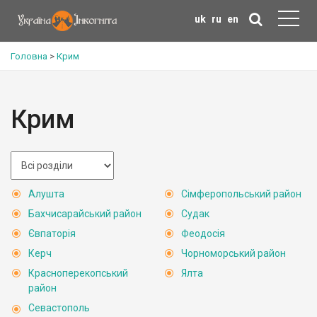
uk
ru
en
Головна
>
Крим
Крим
Алушта
Сімферопольський район
Бахчисарайський район
Судак
Євпаторія
Феодосія
Керч
Чорноморський район
Красноперекопський
Ялта
район
Севастополь