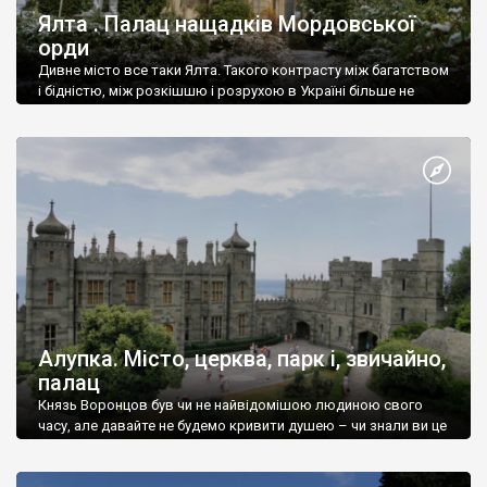
Ялта . Палац нащадків Мордовської
орди
Дивне місто все таки Ялта. Такого контрасту між багатством
і бідністю, між розкішшю і розрухою в Україні більше не
знайдеш.
Алупка. Місто, церква, парк і, звичайно,
палац
Князь Воронцов був чи не найвідомішою людиною свого
часу, але давайте не будемо кривити душею – чи знали ви це
прізвище до відвідин Алупки? Мабуть все таки ні.