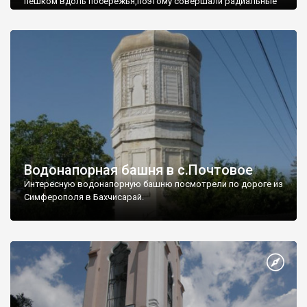
пешком вдоль побережья,поэтому совершали радиальные
вылазки из Оленевки.
Водонапорная башня в с.Почтовое
Интересную водонапорную башню посмотрели по дороге из
Симферополя в Бахчисарай.