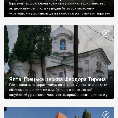
Вірменія першою серед країн світу прийняла християнство,
як державну релігію, й на подив багатьох пересічних
українців, які усіх кавказців вважають мусульманами, вірмени
є відданими вірянами Христа
Ялта. Грецька церква Феодора Тирона
Греки залишили Україні чималий спадок. Достатньо згадати
ніжинські огірочки – ви ж мабуть всі знаєте, що цей,
загублений у радянські часи, легендарний рецепт привезли у
Ніжин греки?