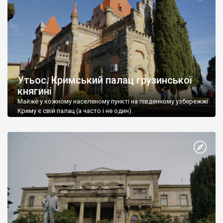
Утьос. Кримський палац грузинської
княгині
Майже у кожному населеному пункті на південному узбережжі
Криму є свій палац (а часто і не один).