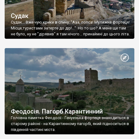
Судак
Судак... Вже чую крики в спину: "Ааа, попса! Муляжна фортеця!
Місце,туристами затерте до дір!..." Но то шо? А мене ще там
не було, ну не "дірявив" я там нічого... принаймні до цього літа.
Феодосія. Пагорб Карантинний
Головна памятка Феодосії - Генуезька фортеця знаходиться в
старому районі - на Карантинному пагорбі, який підноситься в
південній частині міста.