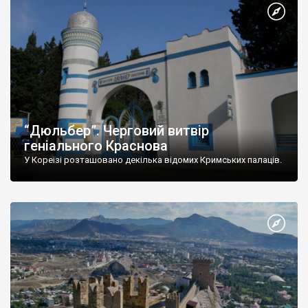
“Дюльбер”. Черговий витвір
геніального Краснова
У Кореїзі розташовано декілька відомих Кримських палаців.