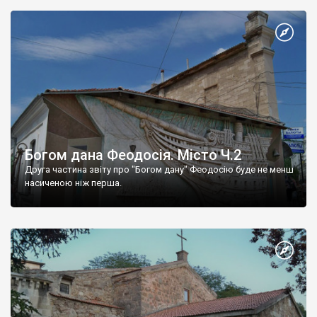
Богом дана Феодосія. Місто Ч.2
Друга частина звіту про "Богом дану" Феодосію буде не менш
насиченою ніж перша.