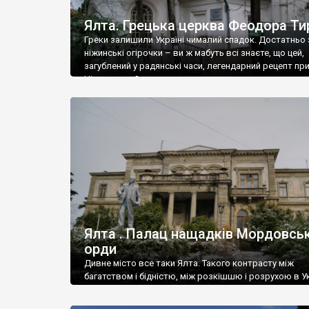
Ялта. Грецька церква Феодора Ти
Греки залишили Україні чималий спадок. Достатньо 
ніжинські огірочки – ви ж мабуть всі знаєте, що цей,
загублений у радянські часи, легендарний рецепт пр
Ніжин греки?
Ялта . Палац нащадків Мордовськ
орди
Дивне місто все таки Ялта. Такого контрасту між
багатством і бідністю, між розкішшю і розрухою в Ук
більше не знайдеш.