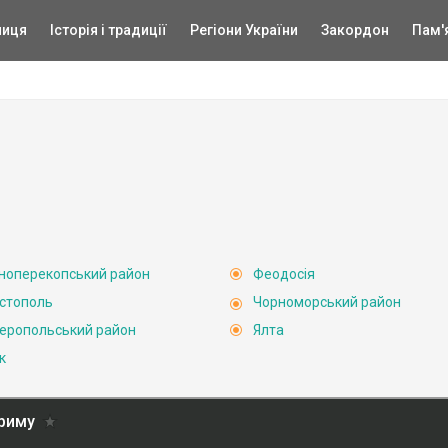
ниця
Історія і традиції
Регіони України
Закордон
Пам'
ноперекопський район
Феодосія
стополь
Чорноморський район
еропольський район
Ялта
к