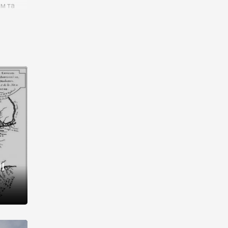
им та
ора і
є
го типу,
ей-
рний
ста:
 райони
від 2
I
і,
рукти,
 котрі