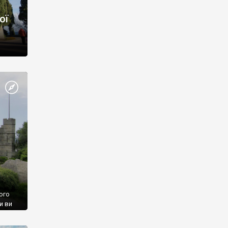
ої
ого
и ви