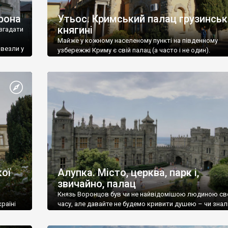
рона
Утьос. Кримський палац грузинськ
княгині
згадати
Майже у кожному населеному пункті на південному
ивезли у
узбережжі Криму є свій палац (а часто і не один).
ої
Алупка. Місто, церква, парк і,
звичайно, палац
Князь Воронцов був чи не найвідомішою людиною св
раїні
часу, але давайте не будемо кривити душею – чи знал
це прізвище до відвідин Алупки? Мабуть все таки ні.