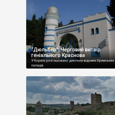
“Дюльбер”. Черговий витвір
геніального Краснова
У Кореїзі розташовано декілька відомих Кримських
палаців.