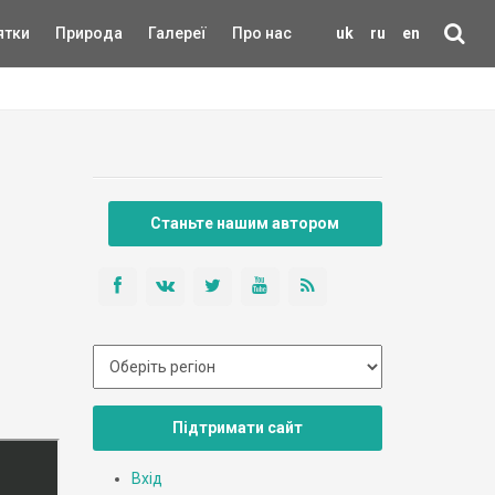
ятки
Природа
Галереї
Про нас
uk
ru
en
Станьте нашим автором
Підтримати сайт
Вхід