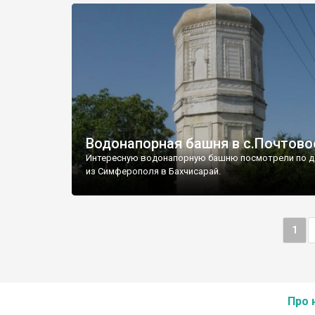
Водонапорная башня в с.Почтово
Интересную водонапорную башню посмотрели по д
из Симферополя в Бахчисарай.
1
Про 