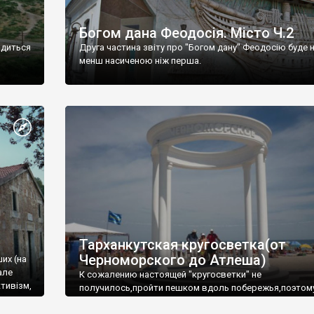
Богом дана Феодосія. Місто Ч.2
одиться
Друга частина звіту про "Богом дану" Феодосію буде 
менш насиченою ніж перша.
Тарханкутская кругосветка(от
Черноморского до Атлеша)
ших (на
але
К сожалению настоящей "кругосветки" не
тивізм,
получилось,пройти пешком вдоль побережья,поэтом
совершали радиальные вылазки из Оленевки.