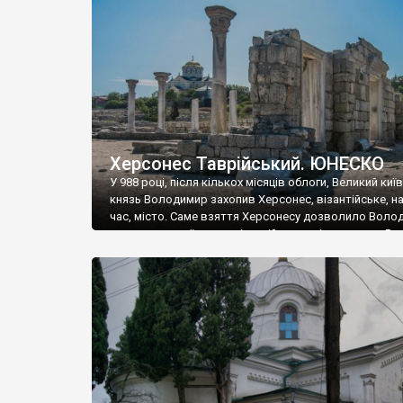
музею «Новгородський музей-заповідник» сотні арт
візантійської доби. Раритети викрадені з фондів об’
культурної спадщини ЮНЕСКО «Херсонеса Таврійсько
Офіційно – на виставку «Золото Візантії», але експер
влада в Україні вважають це лише […]
Херсонес Таврійський. ЮНЕСКО
У 988 році, після кількох місяців облоги, Великий киї
князь Володимир захопив Херсонес, візантійське, на
час, місто. Саме взяття Херсонесу дозволило Воло
диктувати свої умови візантійському імператору Вас
та одружитися з його дочкою Ганною. Цього ж року,
Херсонесі Володимир-язичник, став Василем-
християнином. А потім було Хрещення Русі. На честь
Херсонесу Таврійського названо місто […]