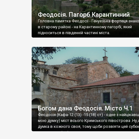
Феодосія. Пагорб Карантинний
Головна памятка Феодосії - Генуезька фортеця знах
в старому районі - на Карантинному пагорбі, який
підноситься в південній частині міста.
Богом дана Феодосія. Місто Ч.1
Феодосія (Кафа-12 (13) -15 (18) ст) - одне з найцікаві
мою думку) міст всього Кримського півострова .Ну,
думка в кожного своя, тому щоби розвіяти цей субєк
запрошую відвідати це