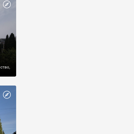
же
нство,