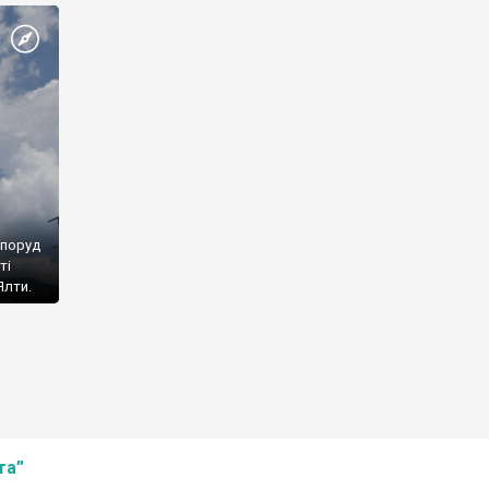
споруд
ті
Ялти.
та”