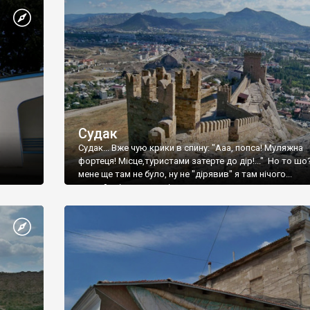
Судак
Судак... Вже чую крики в спину: "Ааа, попса! Муляжна
фортеця! Місце,туристами затерте до дір!..." Но то шо
мене ще там не було, ну не "дірявив" я там нічого...
принаймні до цього літа.