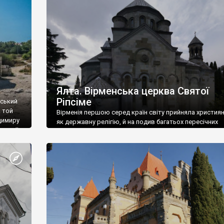
ефактів
називаються «повстяками» (postaki)…” “Вино. Крим
єкту
виробляє відмінне вино і його вдосталь: воно все ду
го».
легке біле і дуже […]
ти та
Ялта. Вірменська церква Святої
Ріпсіме
вський
 той
Вірменія першою серед країн світу прийняла христия
димиру
як державну релігію, й на подив багатьох пересічних
илю ІІ,
українців, які усіх кавказців вважають мусульманами,
 в
вірмени є відданими вірянами Христа