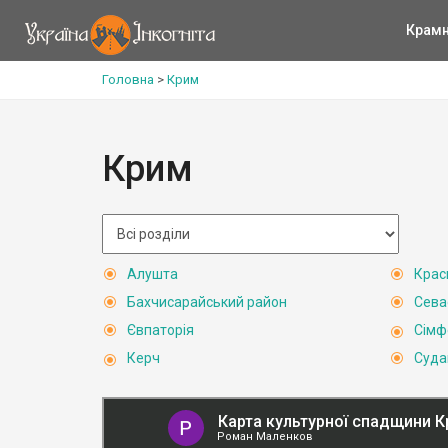
Крам
Головна
>
Крим
Крим
Алушта
Крас
Бахчисарайський район
Сева
Євпаторія
Сімф
Керч
Суда