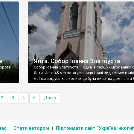
е
Ялта. Собор Іоанна Златоуста
ороге
Собор Іоанна Златоуста – одна із перших мурованих 
Ялти. Його 45-метрова дзвіниця і нині видніється в міс
майже звідусіль, а колись це була висотна домінанта 
2
3
4
5
Далі »
нас
Стати автором
Підтримати сайт “Україна Інкогні