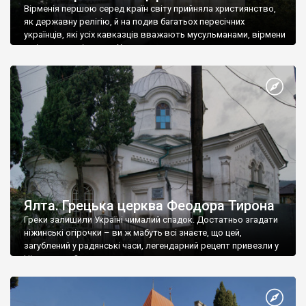
Вірменія першою серед країн світу прийняла християнство,
як державну релігію, й на подив багатьох пересічних
українців, які усіх кавказців вважають мусульманами, вірмени
є відданими вірянами Христа
Ялта. Грецька церква Феодора Тирона
Греки залишили Україні чималий спадок. Достатньо згадати
ніжинські огірочки – ви ж мабуть всі знаєте, що цей,
загублений у радянські часи, легендарний рецепт привезли у
Ніжин греки?