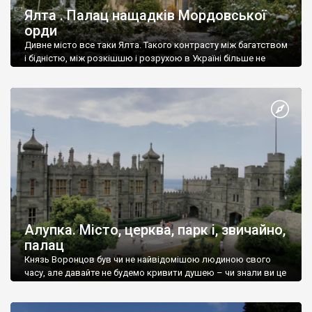
Ялта . Палац нащадків Мордовської
орди
Дивне місто все таки Ялта. Такого контрасту між багатством
і бідністю, між розкішшю і розрухою в Україні більше не
знайдеш.
Алупка. Місто, церква, парк і, звичайно,
палац
Князь Воронцов був чи не найвідомішою людиною свого
часу, але давайте не будемо кривити душею – чи знали ви це
прізвище до відвідин Алупки? Мабуть все таки ні.