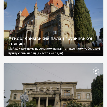
Утьос. Кримський палац грузинської
княгині
Майже у кожному населеному пункті на південному узбережжі
Криму є свій палац (а часто і не один).