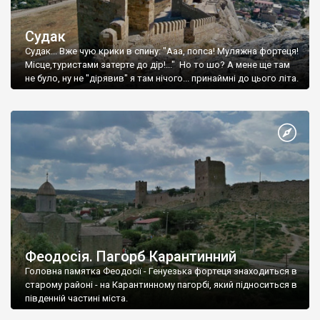
Судак
Судак... Вже чую крики в спину: "Ааа, попса! Муляжна фортеця!
Місце,туристами затерте до дір!..." Но то шо? А мене ще там
не було, ну не "дірявив" я там нічого... принаймні до цього літа.
Феодосія. Пагорб Карантинний
Головна памятка Феодосії - Генуезька фортеця знаходиться в
старому районі - на Карантинному пагорбі, який підноситься в
південній частині міста.