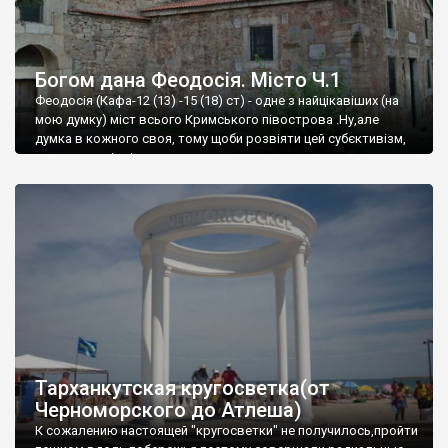
Богом дана Феодосія. Місто Ч.1
Феодосія (Кафа-12 (13) -15 (18) ст) - одне з найцікавіших (на
мою думку) міст всього Кримського півострова .Ну,але
думка в кожного своя, тому щоби розвіяти цей субєктивізм,
запрошую відвідати це
Тарханкутская кругосветка(от
Черноморского до Атлеша)
К сожалению настоящей "кругосветки" не получилось,пройти