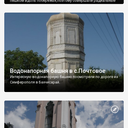
пешком вдоль побережья,поэтому совершали радиальные
вылазки из Оленевки.
Водонапорная башня в с.Почтовое
Интересную водонапорную башню посмотрели по дороге из
Симферополя в Бахчисарай.