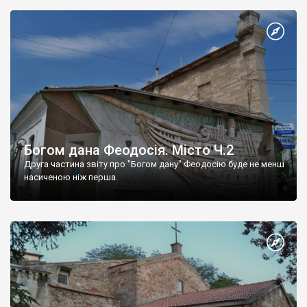
Богом дана Феодосія. Місто Ч.2
Друга частина звіту про "Богом дану" Феодосію буде не менш
насиченою ніж перша.