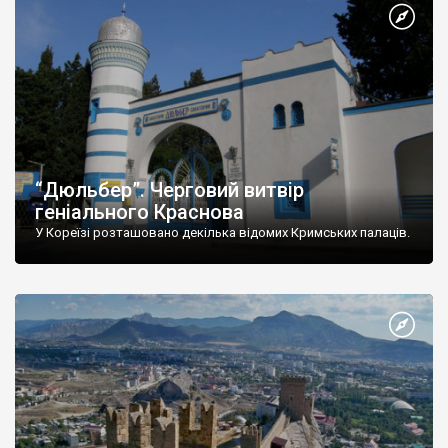
“Дюльбер”. Черговий витвір
геніального Краснова
У Кореїзі розташовано декілька відомих Кримських палаців.