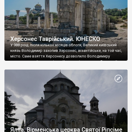
Херсонес Таврійський. ЮНЕСКО
У 988 році, після кількох місяців облоги, Великий київський
князь Володимир захопив Херсонес, візантійське, на той час,
місто. Саме взяття Херсонесу дозволило Володимиру
диктувати свої умови візантійському імператору Василю ІІ, та
одружитися з його дочкою Ганною. Цього ж року, в
Херсонесі Володимир-язичник, став Василем-християнином.
А потім було Хрещення Русі. На честь Херсонесу Таврійського
названо місто […]
Ялта. Вірменська церква Святої Ріпсіме