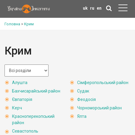
uk
ru
en
Головна
>
Крим
Крим
Алушта
Сімферопольський район
Бахчисарайський район
Судак
Євпаторія
Феодосія
Керч
Чорноморський район
Красноперекопський
Ялта
район
Севастополь