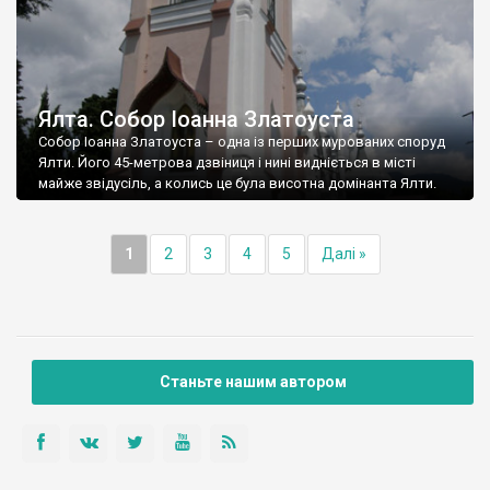
Ялта. Собор Іоанна Златоуста
Собор Іоанна Златоуста – одна із перших мурованих споруд
Ялти. Його 45-метрова дзвіниця і нині видніється в місті
майже звідусіль, а колись це була висотна домінанта Ялти.
1
2
3
4
5
Далі »
Станьте нашим автором