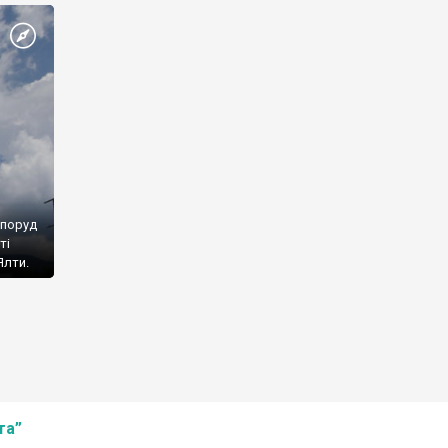
споруд
ті
Ялти.
та”