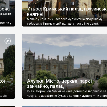
рона
Утьос. Кримський палац грузинськ
княгині
згадати
Майже у кожному населеному пункті на південному
ивезли у
узбережжі Криму є свій палац (а часто і не один).
ої
Алупка. Місто, церква, парк і,
звичайно, палац
Князь Воронцов був чи не найвідомішою людиною св
раїні
часу, але давайте не будемо кривити душею – чи знал
це прізвище до відвідин Алупки? Мабуть все таки ні.