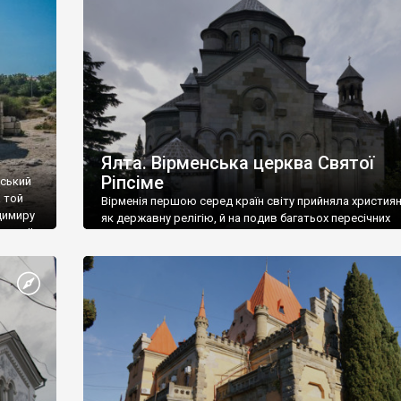
ефактів
називаються «повстяками» (postaki)…” “Вино. Крим
єкту
виробляє відмінне вино і його вдосталь: воно все ду
го».
легке біле і дуже […]
ти та
Ялта. Вірменська церква Святої
Ріпсіме
вський
 той
Вірменія першою серед країн світу прийняла христия
димиру
як державну релігію, й на подив багатьох пересічних
илю ІІ,
українців, які усіх кавказців вважають мусульманами,
 в
вірмени є відданими вірянами Христа