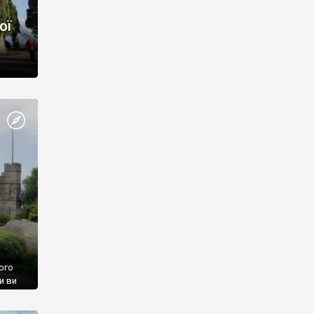
ої
ого
и ви