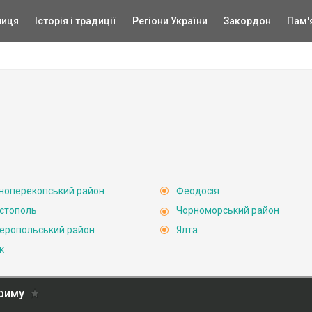
ниця
Історія і традиції
Регіони України
Закордон
Пам'
ноперекопський район
Феодосія
стополь
Чорноморський район
еропольський район
Ялта
к