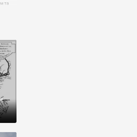
им та
ора і
є
го типу,
ей-
рний
ста:
 райони
від 2
I
і,
рукти,
 котрі