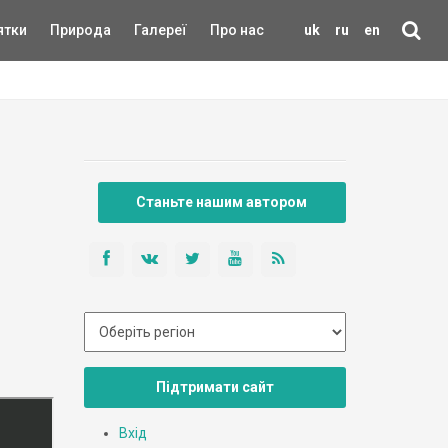
ятки
Природа
Галереї
Про нас
uk
ru
en
Станьте нашим автором
Підтримати сайт
Вхід