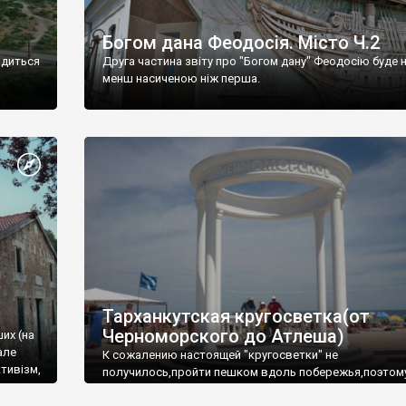
Богом дана Феодосія. Місто Ч.2
одиться
Друга частина звіту про "Богом дану" Феодосію буде 
менш насиченою ніж перша.
Тарханкутская кругосветка(от
Черноморского до Атлеша)
ших (на
але
К сожалению настоящей "кругосветки" не
тивізм,
получилось,пройти пешком вдоль побережья,поэтом
совершали радиальные вылазки из Оленевки.