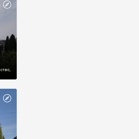
же
нство,