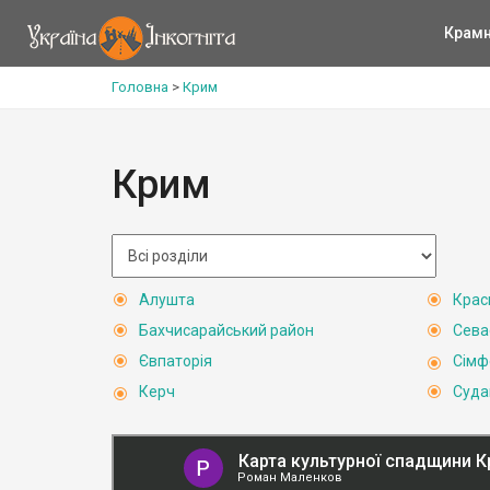
Крам
Головна
>
Крим
Крим
Алушта
Крас
Бахчисарайський район
Сева
Євпаторія
Сімф
Керч
Суда