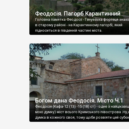
Феодосія. Пагорб Карантинний
Головна памятка Феодосії - Генуезька фортеця знах
в старому районі - на Карантинному пагорбі, який
підноситься в південній частині міста.
Богом дана Феодосія. Місто Ч.1
Феодосія (Кафа-12 (13) -15 (18) ст) - одне з найцікаві
мою думку) міст всього Кримського півострова .Ну,
думка в кожного своя, тому щоби розвіяти цей субєк
запрошую відвідати це