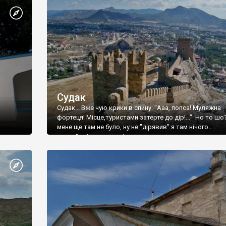
Судак
Судак... Вже чую крики в спину: "Ааа, попса! Муляжна
фортеця! Місце,туристами затерте до дір!..." Но то шо
мене ще там не було, ну не "дірявив" я там нічого...
принаймні до цього літа.