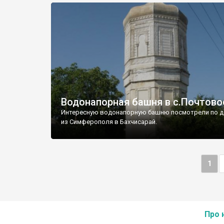
Водонапорная башня в с.Почтово
Интересную водонапорную башню посмотрели по д
из Симферополя в Бахчисарай.
1
Про 