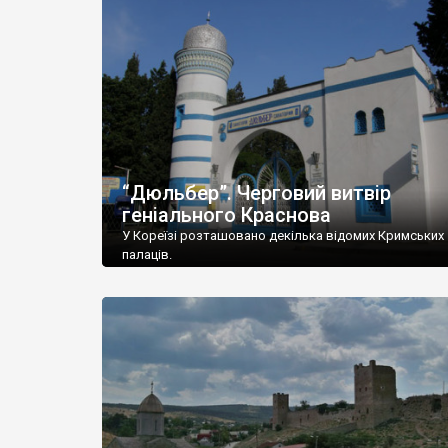
“Дюльбер”. Черговий витвір
геніального Краснова
У Кореїзі розташовано декілька відомих Кримських
палаців.