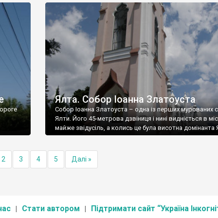
е
Ялта. Собор Іоанна Златоуста
ороге
Собор Іоанна Златоуста – одна із перших мурованих 
Ялти. Його 45-метрова дзвіниця і нині видніється в міс
майже звідусіль, а колись це була висотна домінанта 
2
3
4
5
Далі »
нас
Стати автором
Підтримати сайт “Україна Інкогні