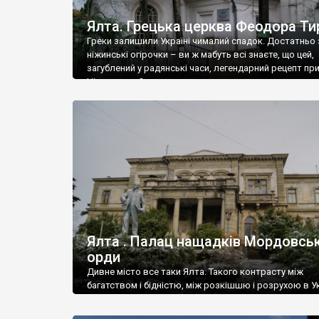
Ялта. Грецька церква Феодора Ти
Греки залишили Україні чималий спадок. Достатньо 
ніжинські огірочки – ви ж мабуть всі знаєте, що цей,
загублений у радянські часи, легендарний рецепт пр
Ніжин греки?
Ялта . Палац нащадків Мордовськ
орди
Дивне місто все таки Ялта. Такого контрасту між
багатством і бідністю, між розкішшю і розрухою в Ук
більше не знайдеш.