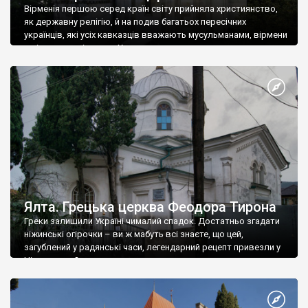
Вірменія першою серед країн світу прийняла християнство,
як державну релігію, й на подив багатьох пересічних
українців, які усіх кавказців вважають мусульманами, вірмени
є відданими вірянами Христа
Ялта. Грецька церква Феодора Тирона
Греки залишили Україні чималий спадок. Достатньо згадати
ніжинські огірочки – ви ж мабуть всі знаєте, що цей,
загублений у радянські часи, легендарний рецепт привезли у
Ніжин греки?