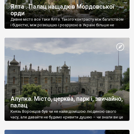
Ялта . Палац нащадків Мордовської
орди
Дивне місто все таки Ялта. Такого контрасту між багатством
і бідністю, між розкішшю і розрухою в Україні більше не
знайдеш.
Алупка. Місто, церква, парк і, звичайно,
палац
Князь Воронцов був чи не найвідомішою людиною свого
часу, але давайте не будемо кривити душею – чи знали ви це
прізвище до відвідин Алупки? Мабуть все таки ні.