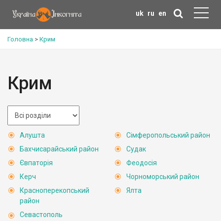
uk
ru
en
Головна
>
Крим
Крим
Алушта
Сімферопольський район
Бахчисарайський район
Судак
Євпаторія
Феодосія
Керч
Чорноморський район
Красноперекопський
Ялта
район
Севастополь