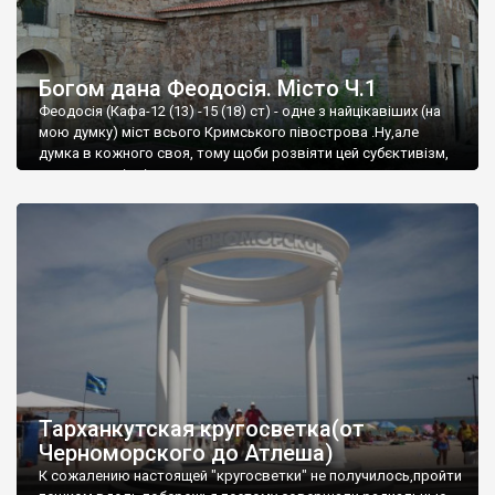
Богом дана Феодосія. Місто Ч.1
Феодосія (Кафа-12 (13) -15 (18) ст) - одне з найцікавіших (на
мою думку) міст всього Кримського півострова .Ну,але
думка в кожного своя, тому щоби розвіяти цей субєктивізм,
запрошую відвідати це
Тарханкутская кругосветка(от
Черноморского до Атлеша)
К сожалению настоящей "кругосветки" не получилось,пройти