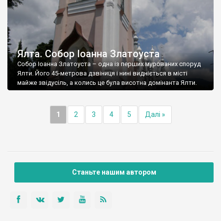
Ялта. Собор Іоанна Златоуста
Собор Іоанна Златоуста – одна із перших мурованих споруд
Ялти. Його 45-метрова дзвіниця і нині видніється в місті
майже звідусіль, а колись це була висотна домінанта Ялти.
1
2
3
4
5
Далі »
Станьте нашим автором