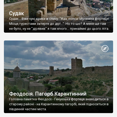
Судак
Судак... Вже чую крики в спину: "Ааа, попса! Муляжна фортеця!
Місце,туристами затерте до дір!..." Но то шо? А мене ще там
не було, ну не "дірявив" я там нічого... принаймні до цього літа.
Феодосія. Пагорб Карантинний
Головна памятка Феодосії - Генуезька фортеця знаходиться в
старому районі - на Карантинному пагорбі, який підноситься в
південній частині міста.