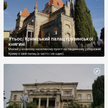
Утьос. Кримський палац грузинської
княгині
Майже у кожному населеному пункті на південному узбережжі
Криму є свій палац (а часто і не один).