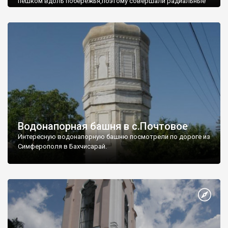
пешком вдоль побережья,поэтому совершали радиальные
вылазки из Оленевки.
Водонапорная башня в с.Почтовое
Интересную водонапорную башню посмотрели по дороге из
Симферополя в Бахчисарай.