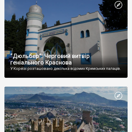
“Дюльбер”. Черговий витвір
геніального Краснова
У Кореїзі розташовано декілька відомих Кримських палаців.