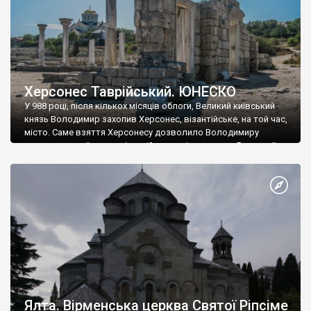
Херсонес Таврійський. ЮНЕСКО
У 988 році, після кількох місяців облоги, Великий київський
князь Володимир захопив Херсонес, візантійське, на той час,
місто. Саме взяття Херсонесу дозволило Володимиру
диктувати свої умови візантійському імператору Василю ІІ, та
одружитися з його дочкою Ганною. Цього ж року, в
Херсонесі Володимир-язичник, став Василем-християнином.
А потім було Хрещення Русі. На честь Херсонесу Таврійського
названо місто […]
Ялта. Вірменська церква Святої Ріпсіме