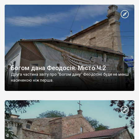
Богом дана Феодосія. Місто Ч.2
Друга частина звіту про "Богом дану" Феодосію буде не менш
насиченою ніж перша.