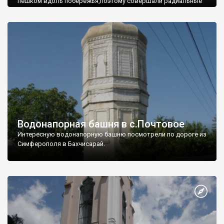
пешком вдоль побережья,поэтому совершали радиальные
вылазки из Оленевки.
Водонапорная башня в с.Почтовое
Интересную водонапорную башню посмотрели по дороге из
Симферополя в Бахчисарай.