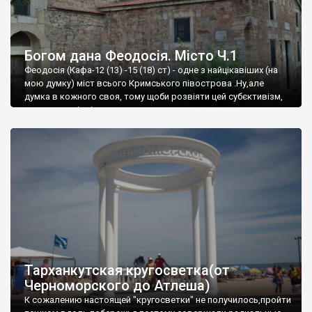
Богом дана Феодосія. Місто Ч.1
Феодосія (Кафа-12 (13) -15 (18) ст) - одне з найцікавіших (на
мою думку) міст всього Кримського півострова .Ну,але
думка в кожного своя, тому щоби розвіяти цей субєктивізм,
запрошую відвідати це
Тарханкутская кругосветка(от
Черноморского до Атлеша)
К сожалению настоящей "кругосветки" не получилось,пройти