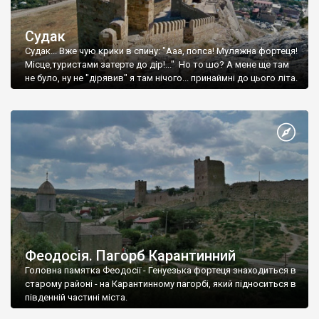
Судак
Судак... Вже чую крики в спину: "Ааа, попса! Муляжна фортеця!
Місце,туристами затерте до дір!..." Но то шо? А мене ще там
не було, ну не "дірявив" я там нічого... принаймні до цього літа.
Феодосія. Пагорб Карантинний
Головна памятка Феодосії - Генуезька фортеця знаходиться в
старому районі - на Карантинному пагорбі, який підноситься в
південній частині міста.