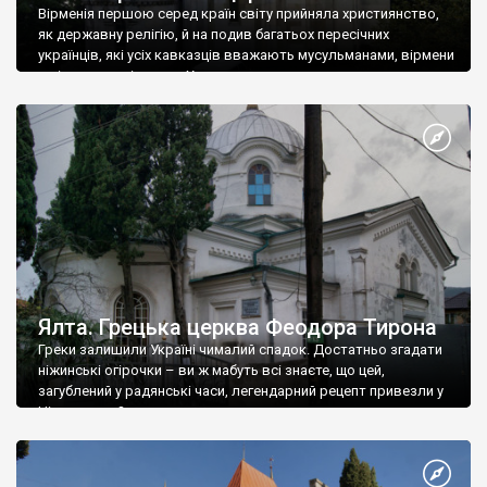
Вірменія першою серед країн світу прийняла християнство,
як державну релігію, й на подив багатьох пересічних
українців, які усіх кавказців вважають мусульманами, вірмени
є відданими вірянами Христа
Ялта. Грецька церква Феодора Тирона
Греки залишили Україні чималий спадок. Достатньо згадати
ніжинські огірочки – ви ж мабуть всі знаєте, що цей,
загублений у радянські часи, легендарний рецепт привезли у
Ніжин греки?