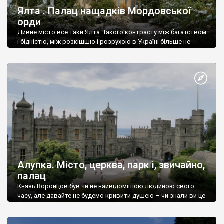
Ялта . Палац нащадків Мордовської
орди
Дивне місто все таки Ялта. Такого контрасту між багатством
і бідністю, між розкішшю і розрухою в Україні більше не
знайдеш.
Алупка. Місто, церква, парк і, звичайно,
палац
Князь Воронцов був чи не найвідомішою людиною свого
часу, але давайте не будемо кривити душею – чи знали ви це
прізвище до відвідин Алупки? Мабуть все таки ні.