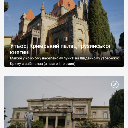
Утьос. Кримський палац грузинської
княгині
Майже у кожному населеному пункті на південному узбережжі
Криму є свій палац (а часто і не один).