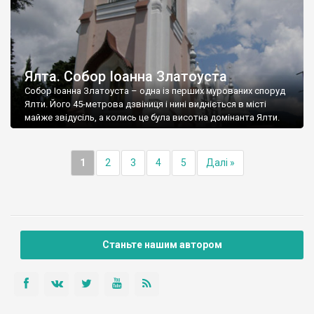
Ялта. Собор Іоанна Златоуста
Собор Іоанна Златоуста – одна із перших мурованих споруд
Ялти. Його 45-метрова дзвіниця і нині видніється в місті
майже звідусіль, а колись це була висотна домінанта Ялти.
1
2
3
4
5
Далі »
Станьте нашим автором