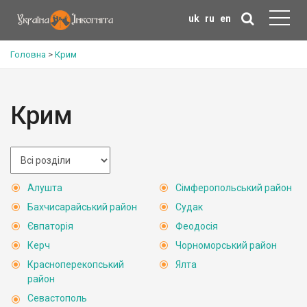
uk
ru
en
Головна
>
Крим
Крим
Алушта
Сімферопольський район
Бахчисарайський район
Судак
Євпаторія
Феодосія
Керч
Чорноморський район
Красноперекопський
Ялта
район
Севастополь