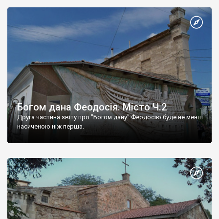
Богом дана Феодосія. Місто Ч.2
Друга частина звіту про "Богом дану" Феодосію буде не менш
насиченою ніж перша.