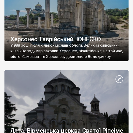
Херсонес Таврійський. ЮНЕСКО
У 988 році, після кількох місяців облоги, Великий київський
князь Володимир захопив Херсонес, візантійське, на той час,
місто. Саме взяття Херсонесу дозволило Володимиру
диктувати свої умови візантійському імператору Василю ІІ, та
одружитися з його дочкою Ганною. Цього ж року, в
Херсонесі Володимир-язичник, став Василем-християнином.
А потім було Хрещення Русі. На честь Херсонесу Таврійського
названо місто […]
Ялта. Вірменська церква Святої Ріпсіме