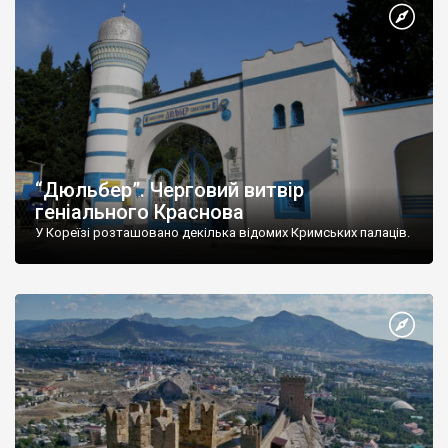
“Дюльбер”. Черговий витвір
геніального Краснова
У Кореїзі розташовано декілька відомих Кримських палаців.