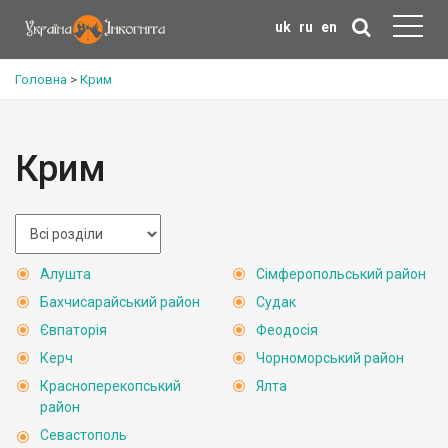
uk
ru
en
Головна
>
Крим
Крим
Алушта
Сімферопольський район
Бахчисарайський район
Судак
Євпаторія
Феодосія
Керч
Чорноморський район
Красноперекопський
Ялта
район
Севастополь