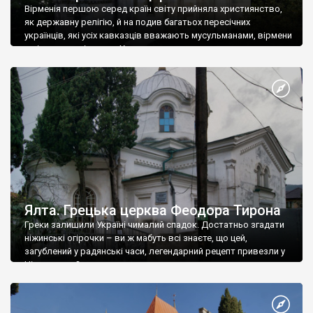
Вірменія першою серед країн світу прийняла християнство,
як державну релігію, й на подив багатьох пересічних
українців, які усіх кавказців вважають мусульманами, вірмени
є відданими вірянами Христа
Ялта. Грецька церква Феодора Тирона
Греки залишили Україні чималий спадок. Достатньо згадати
ніжинські огірочки – ви ж мабуть всі знаєте, що цей,
загублений у радянські часи, легендарний рецепт привезли у
Ніжин греки?