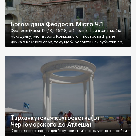
Богом дана Феодосія. Місто Ч.1
Феодосія (Кафа-12 (13) -15 (18) ст) - одне з найцікавіших (на
мою думку) міст всього Кримського півострова .Ну,але
думка в кожного своя, тому щоби розвіяти цей субєктивізм,
запрошую відвідати це
Тарханкутская кругосветка(от
Черноморского до Атлеша)
К сожалению настоящей "кругосветки" не получилось,пройти