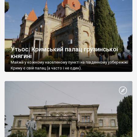
Утьос. Кримський палац грузинської
княгині
Майже у кожному населеному пункті на південному узбережжі
Криму є свій палац (а часто і не один).