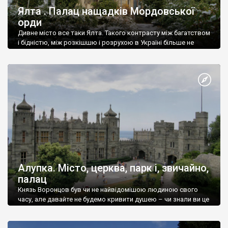
Ялта . Палац нащадків Мордовської
орди
Дивне місто все таки Ялта. Такого контрасту між багатством
і бідністю, між розкішшю і розрухою в Україні більше не
знайдеш.
Алупка. Місто, церква, парк і, звичайно,
палац
Князь Воронцов був чи не найвідомішою людиною свого
часу, але давайте не будемо кривити душею – чи знали ви це
прізвище до відвідин Алупки? Мабуть все таки ні.