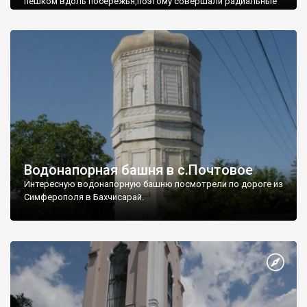
пешком вдоль побережья,поэтому совершали радиальные
вылазки из Оленевки.
Водонапорная башня в с.Почтовое
Интересную водонапорную башню посмотрели по дороге из
Симферополя в Бахчисарай.