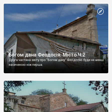
Богом дана Феодосія. Місто Ч.2
Друга частина звіту про "Богом дану" Феодосію буде не менш
насиченою ніж перша.