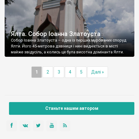
Ялта. Собор Іоанна Златоуста
Собор Іоанна Златоуста – одна із перших мурованих споруд
Ялти. Його 45-метрова дзвіниця і нині видніється в місті
майже звідусіль, а колись це була висотна домінанта Ялти.
1
2
3
4
5
Далі »
Станьте нашим автором