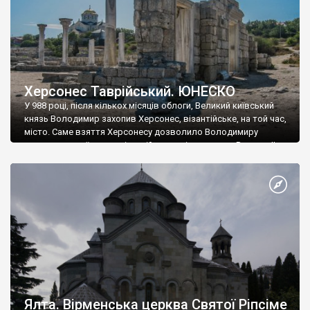
Херсонес Таврійський. ЮНЕСКО
У 988 році, після кількох місяців облоги, Великий київський
князь Володимир захопив Херсонес, візантійське, на той час,
місто. Саме взяття Херсонесу дозволило Володимиру
диктувати свої умови візантійському імператору Василю ІІ, та
одружитися з його дочкою Ганною. Цього ж року, в
Херсонесі Володимир-язичник, став Василем-християнином.
А потім було Хрещення Русі. На честь Херсонесу Таврійського
названо місто […]
Ялта. Вірменська церква Святої Ріпсіме