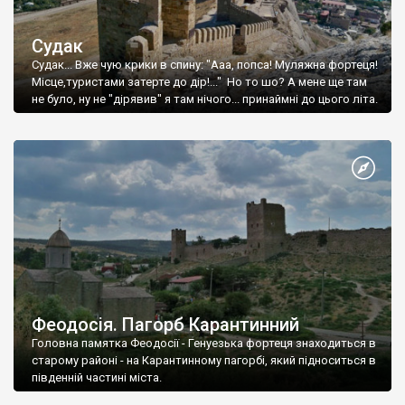
Судак
Судак... Вже чую крики в спину: "Ааа, попса! Муляжна фортеця!
Місце,туристами затерте до дір!..." Но то шо? А мене ще там
не було, ну не "дірявив" я там нічого... принаймні до цього літа.
Феодосія. Пагорб Карантинний
Головна памятка Феодосії - Генуезька фортеця знаходиться в
старому районі - на Карантинному пагорбі, який підноситься в
південній частині міста.