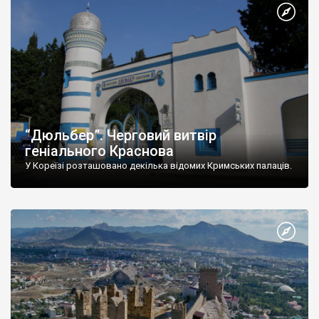
“Дюльбер”. Черговий витвір
геніального Краснова
У Кореїзі розташовано декілька відомих Кримських палаців.