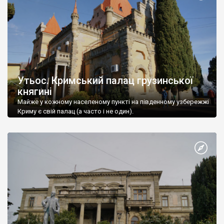
Утьос. Кримський палац грузинської
княгині
Майже у кожному населеному пункті на південному узбережжі
Криму є свій палац (а часто і не один).