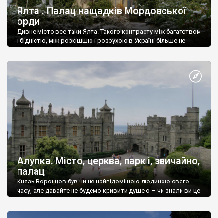
Ялта . Палац нащадків Мордовської
орди
Дивне місто все таки Ялта. Такого контрасту між багатством
і бідністю, між розкішшю і розрухою в Україні більше не
знайдеш.
Алупка. Місто, церква, парк і, звичайно,
палац
Князь Воронцов був чи не найвідомішою людиною свого
часу, але давайте не будемо кривити душею – чи знали ви це
прізвище до відвідин Алупки? Мабуть все таки ні.