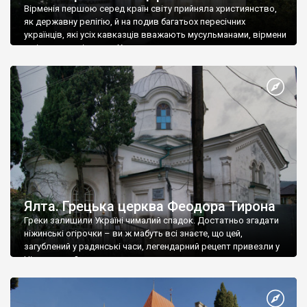
Вірменія першою серед країн світу прийняла християнство,
як державну релігію, й на подив багатьох пересічних
українців, які усіх кавказців вважають мусульманами, вірмени
є відданими вірянами Христа
Ялта. Грецька церква Феодора Тирона
Греки залишили Україні чималий спадок. Достатньо згадати
ніжинські огірочки – ви ж мабуть всі знаєте, що цей,
загублений у радянські часи, легендарний рецепт привезли у
Ніжин греки?