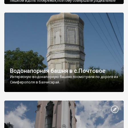
пешком вдоль побережья,поэтому совершали радиальные
вылазки из Оленевки.
Водонапорная башня в с.Почтовое
Интересную водонапорную башню посмотрели по дороге из
Симферополя в Бахчисарай.