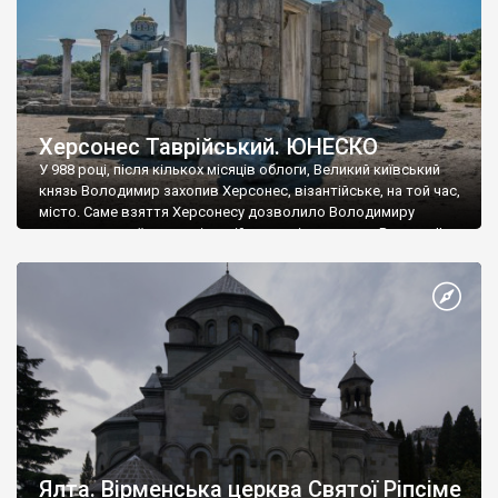
Херсонес Таврійський. ЮНЕСКО
У 988 році, після кількох місяців облоги, Великий київський
князь Володимир захопив Херсонес, візантійське, на той час,
місто. Саме взяття Херсонесу дозволило Володимиру
диктувати свої умови візантійському імператору Василю ІІ, та
одружитися з його дочкою Ганною. Цього ж року, в
Херсонесі Володимир-язичник, став Василем-християнином.
А потім було Хрещення Русі. На честь Херсонесу Таврійського
названо місто […]
Ялта. Вірменська церква Святої Ріпсіме