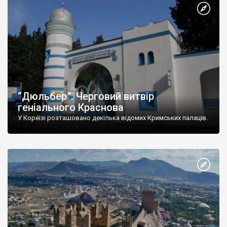
“Дюльбер”. Черговий витвір
геніального Краснова
У Кореїзі розташовано декілька відомих Кримських палаців.