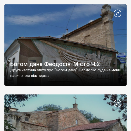
Богом дана Феодосія. Місто Ч.2
Друга частина звіту про "Богом дану" Феодосію буде не менш
насиченою ніж перша.