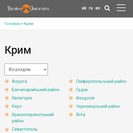
uk
ru
en
Головна
>
Крим
Крим
Алушта
Сімферопольський район
Бахчисарайський район
Судак
Євпаторія
Феодосія
Керч
Чорноморський район
Красноперекопський
Ялта
район
Севастополь