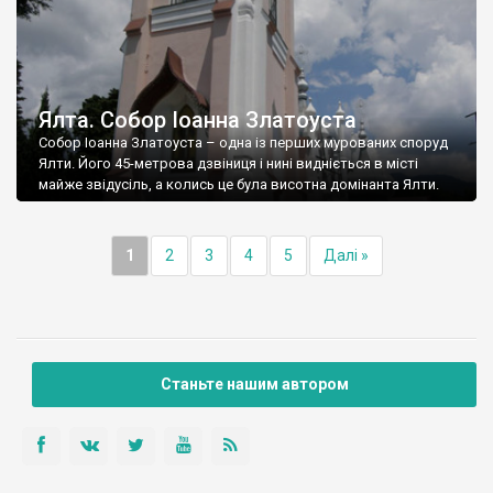
Ялта. Собор Іоанна Златоуста
Собор Іоанна Златоуста – одна із перших мурованих споруд
Ялти. Його 45-метрова дзвіниця і нині видніється в місті
майже звідусіль, а колись це була висотна домінанта Ялти.
1
2
3
4
5
Далі »
Станьте нашим автором