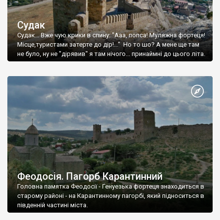
Судак
Судак... Вже чую крики в спину: "Ааа, попса! Муляжна фортеця!
Місце,туристами затерте до дір!..." Но то шо? А мене ще там
не було, ну не "дірявив" я там нічого... принаймні до цього літа.
Феодосія. Пагорб Карантинний
Головна памятка Феодосії - Генуезька фортеця знаходиться в
старому районі - на Карантинному пагорбі, який підноситься в
південній частині міста.