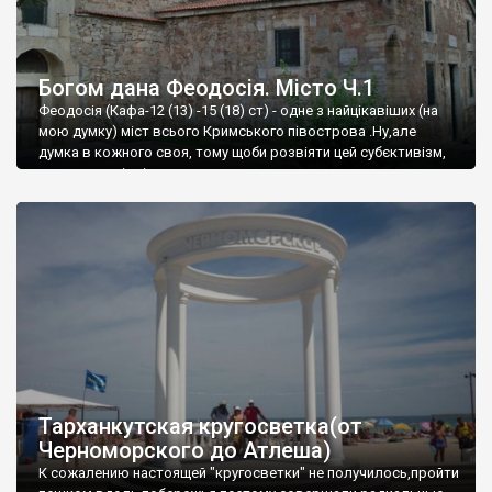
Богом дана Феодосія. Місто Ч.1
Феодосія (Кафа-12 (13) -15 (18) ст) - одне з найцікавіших (на
мою думку) міст всього Кримського півострова .Ну,але
думка в кожного своя, тому щоби розвіяти цей субєктивізм,
запрошую відвідати це
Тарханкутская кругосветка(от
Черноморского до Атлеша)
К сожалению настоящей "кругосветки" не получилось,пройти