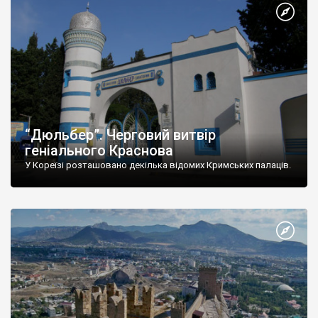
“Дюльбер”. Черговий витвір
геніального Краснова
У Кореїзі розташовано декілька відомих Кримських палаців.