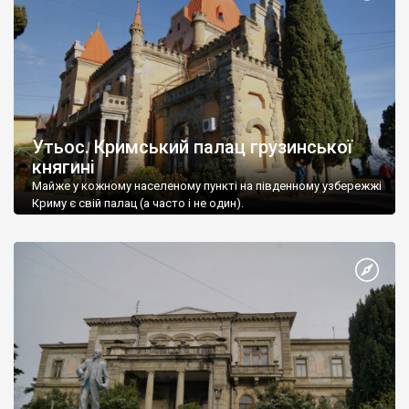
Утьос. Кримський палац грузинської
княгині
Майже у кожному населеному пункті на південному узбережжі
Криму є свій палац (а часто і не один).