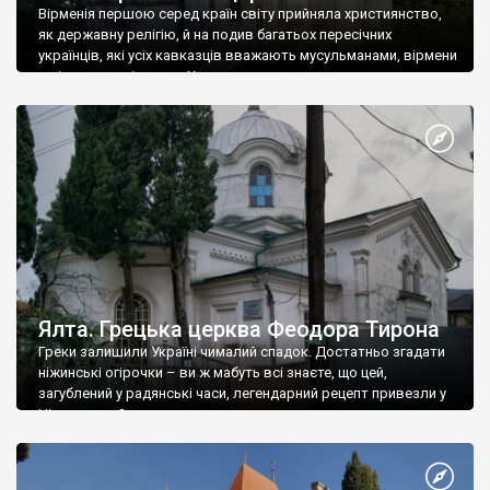
Вірменія першою серед країн світу прийняла християнство,
як державну релігію, й на подив багатьох пересічних
українців, які усіх кавказців вважають мусульманами, вірмени
є відданими вірянами Христа
Ялта. Грецька церква Феодора Тирона
Греки залишили Україні чималий спадок. Достатньо згадати
ніжинські огірочки – ви ж мабуть всі знаєте, що цей,
загублений у радянські часи, легендарний рецепт привезли у
Ніжин греки?