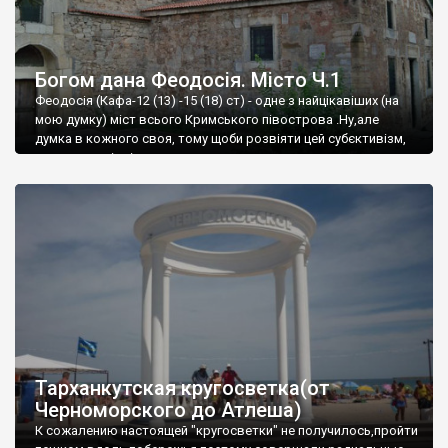
Богом дана Феодосія. Місто Ч.1
Феодосія (Кафа-12 (13) -15 (18) ст) - одне з найцікавіших (на
мою думку) міст всього Кримського півострова .Ну,але
думка в кожного своя, тому щоби розвіяти цей субєктивізм,
запрошую відвідати це
Тарханкутская кругосветка(от
Черноморского до Атлеша)
К сожалению настоящей "кругосветки" не получилось,пройти