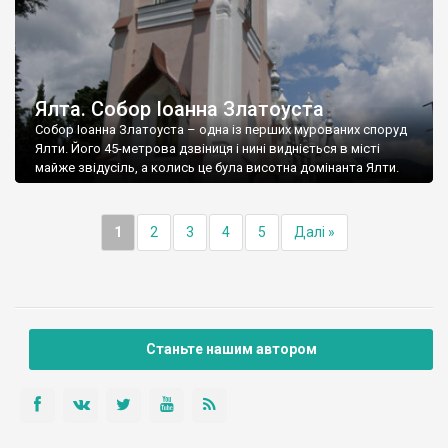
Ялта. Собор Іоанна Златоуста
Собор Іоанна Златоуста – одна із перших мурованих споруд
Ялти. Його 45-метрова дзвіниця і нині видніється в місті
майже звідусіль, а колись це була висотна домінанта Ялти.
1
2
3
4
5
Далі »
Станьте нашим автором