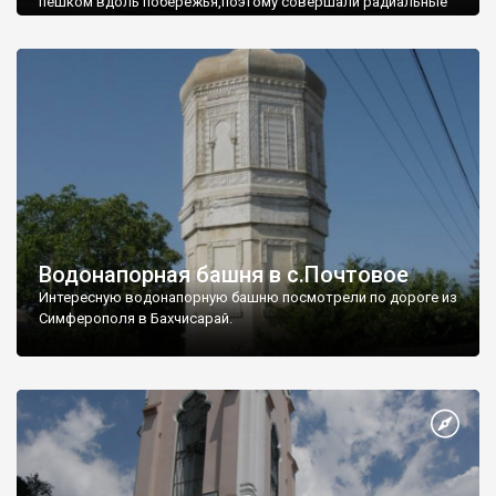
пешком вдоль побережья,поэтому совершали радиальные
вылазки из Оленевки.
Водонапорная башня в с.Почтовое
Интересную водонапорную башню посмотрели по дороге из
Симферополя в Бахчисарай.