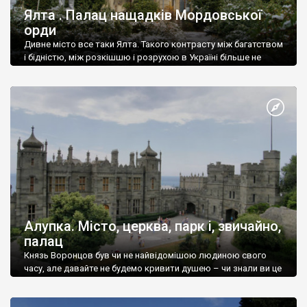
Ялта . Палац нащадків Мордовської
орди
Дивне місто все таки Ялта. Такого контрасту між багатством
і бідністю, між розкішшю і розрухою в Україні більше не
знайдеш.
Алупка. Місто, церква, парк і, звичайно,
палац
Князь Воронцов був чи не найвідомішою людиною свого
часу, але давайте не будемо кривити душею – чи знали ви це
прізвище до відвідин Алупки? Мабуть все таки ні.