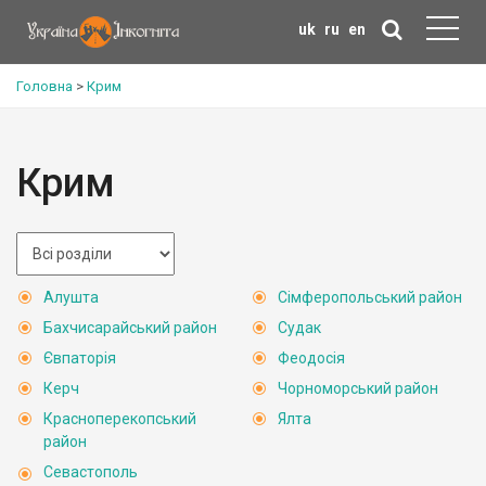
uk
ru
en
Головна
>
Крим
Крим
Алушта
Сімферопольський район
Бахчисарайський район
Судак
Євпаторія
Феодосія
Керч
Чорноморський район
Красноперекопський
Ялта
район
Севастополь