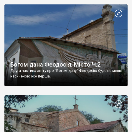
Богом дана Феодосія. Місто Ч.2
Друга частина звіту про "Богом дану" Феодосію буде не менш
насиченою ніж перша.