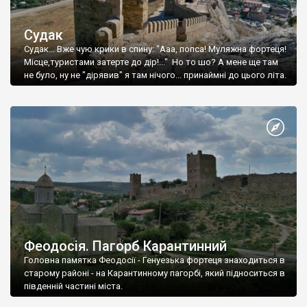
Судак
Судак... Вже чую крики в спину: "Ааа, попса! Муляжна фортеця!
Місце,туристами затерте до дір!..." Но то шо? А мене ще там
не було, ну не "дірявив" я там нічого... принаймні до цього літа.
Феодосія. Пагорб Карантинний
Головна памятка Феодосії - Генуезька фортеця знаходиться в
старому районі - на Карантинному пагорбі, який підноситься в
південній частині міста.