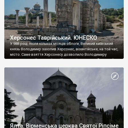
Херсонес Таврійський. ЮНЕСКО
У 988 році, після кількох місяців облоги, Великий київський
князь Володимир захопив Херсонес, візантійське, на той час,
місто. Саме взяття Херсонесу дозволило Володимиру
диктувати свої умови візантійському імператору Василю ІІ, та
одружитися з його дочкою Ганною. Цього ж року, в
Херсонесі Володимир-язичник, став Василем-християнином.
А потім було Хрещення Русі. На честь Херсонесу Таврійського
названо місто […]
Ялта. Вірменська церква Святої Ріпсіме