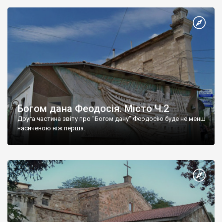
Богом дана Феодосія. Місто Ч.2
Друга частина звіту про "Богом дану" Феодосію буде не менш
насиченою ніж перша.