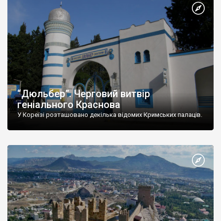
“Дюльбер”. Черговий витвір
геніального Краснова
У Кореїзі розташовано декілька відомих Кримських палаців.