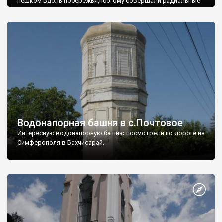
пешком вдоль побережья,поэтому совершали радиальные
вылазки из Оленевки.
Водонапорная башня в с.Почтовое
Интересную водонапорную башню посмотрели по дороге из
Симферополя в Бахчисарай.