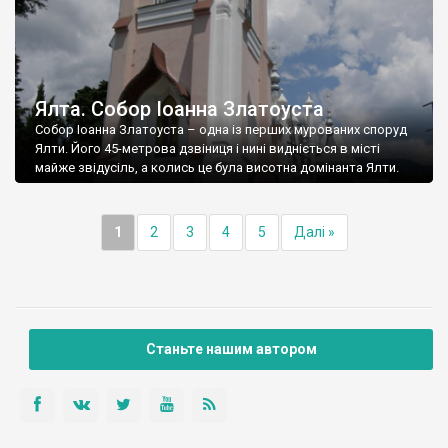
Ялта. Собор Іоанна Златоуста
Собор Іоанна Златоуста – одна із перших мурованих споруд
Ялти. Його 45-метрова дзвіниця і нині видніється в місті
майже звідусіль, а колись це була висотна домінанта Ялти.
1
2
3
4
5
Далі »
Станьте нашим автором