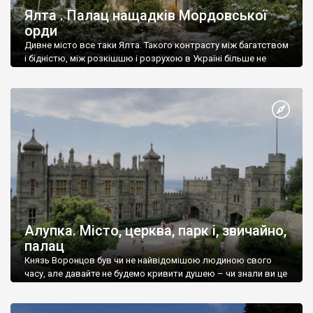
Ялта . Палац нащадків Мордовської
орди
Дивне місто все таки Ялта. Такого контрасту між багатством
і бідністю, між розкішшю і розрухою в Україні більше не
знайдеш.
Алупка. Місто, церква, парк і, звичайно,
палац
Князь Воронцов був чи не найвідомішою людиною свого
часу, але давайте не будемо кривити душею – чи знали ви це
прізвище до відвідин Алупки? Мабуть все таки ні.