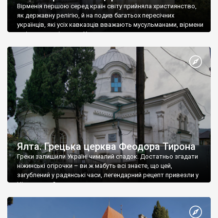
Вірменія першою серед країн світу прийняла християнство,
як державну релігію, й на подив багатьох пересічних
українців, які усіх кавказців вважають мусульманами, вірмени
є відданими вірянами Христа
Ялта. Грецька церква Феодора Тирона
Греки залишили Україні чималий спадок. Достатньо згадати
ніжинські огірочки – ви ж мабуть всі знаєте, що цей,
загублений у радянські часи, легендарний рецепт привезли у
Ніжин греки?