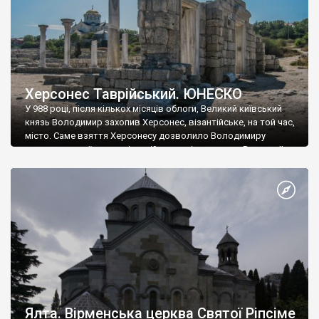
Херсонес Таврійський. ЮНЕСКО
У 988 році, після кількох місяців облоги, Великий київський
князь Володимир захопив Херсонес, візантійське, на той час,
місто. Саме взяття Херсонесу дозволило Володимиру
диктувати свої умови візантійському імператору Василю ІІ, та
одружитися з його дочкою Ганною. Цього ж року, в
Херсонесі Володимир-язичник, став Василем-християнином.
А потім було Хрещення Русі. На честь Херсонесу Таврійського
названо місто […]
Ялта. Вірменська церква Святої Ріпсіме