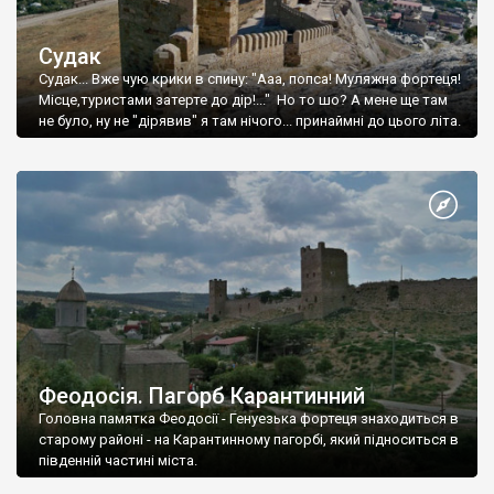
Судак
Судак... Вже чую крики в спину: "Ааа, попса! Муляжна фортеця!
Місце,туристами затерте до дір!..." Но то шо? А мене ще там
не було, ну не "дірявив" я там нічого... принаймні до цього літа.
Феодосія. Пагорб Карантинний
Головна памятка Феодосії - Генуезька фортеця знаходиться в
старому районі - на Карантинному пагорбі, який підноситься в
південній частині міста.