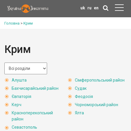
uk
ru
en
Головна
>
Крим
Крим
Алушта
Сімферопольський район
Бахчисарайський район
Судак
Євпаторія
Феодосія
Керч
Чорноморський район
Красноперекопський
Ялта
район
Севастополь