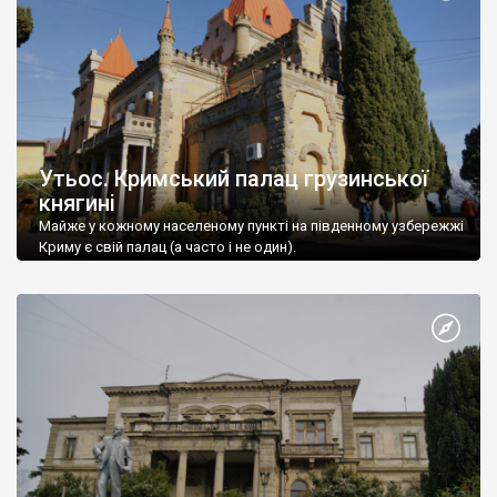
Утьос. Кримський палац грузинської
княгині
Майже у кожному населеному пункті на південному узбережжі
Криму є свій палац (а часто і не один).