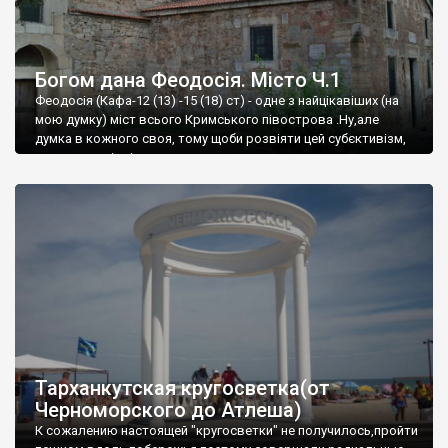
Богом дана Феодосія. Місто Ч.1
Феодосія (Кафа-12 (13) -15 (18) ст) - одне з найцікавіших (на
мою думку) міст всього Кримського півострова .Ну,але
думка в кожного своя, тому щоби розвіяти цей субєктивізм,
запрошую відвідати це
Тарханкутская кругосветка(от
Черноморского до Атлеша)
К сожалению настоящей "кругосветки" не получилось,пройти