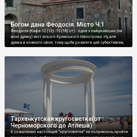
Богом дана Феодосія. Місто Ч.1
Феодосія (Кафа-12 (13) -15 (18) ст) - одне з найцікавіших (на
мою думку) міст всього Кримського півострова .Ну,але
думка в кожного своя, тому щоби розвіяти цей субєктивізм,
запрошую відвідати це
Тарханкутская кругосветка(от
Черноморского до Атлеша)
К сожалению настоящей "кругосветки" не получилось,пройти