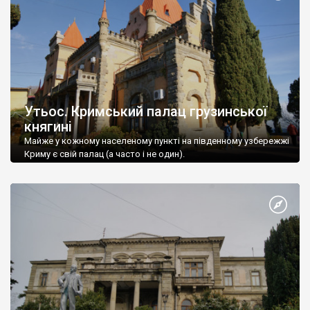
Утьос. Кримський палац грузинської
княгині
Майже у кожному населеному пункті на південному узбережжі
Криму є свій палац (а часто і не один).