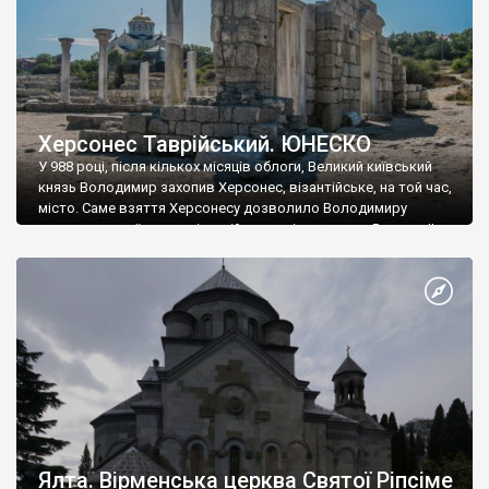
Херсонес Таврійський. ЮНЕСКО
У 988 році, після кількох місяців облоги, Великий київський
князь Володимир захопив Херсонес, візантійське, на той час,
місто. Саме взяття Херсонесу дозволило Володимиру
диктувати свої умови візантійському імператору Василю ІІ, та
одружитися з його дочкою Ганною. Цього ж року, в
Херсонесі Володимир-язичник, став Василем-християнином.
А потім було Хрещення Русі. На честь Херсонесу Таврійського
названо місто […]
Ялта. Вірменська церква Святої Ріпсіме