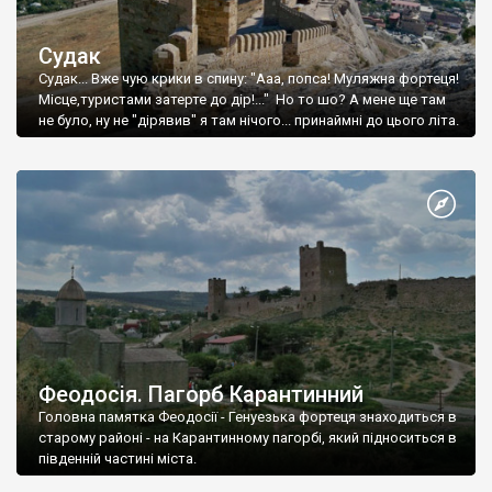
Судак
Судак... Вже чую крики в спину: "Ааа, попса! Муляжна фортеця!
Місце,туристами затерте до дір!..." Но то шо? А мене ще там
не було, ну не "дірявив" я там нічого... принаймні до цього літа.
Феодосія. Пагорб Карантинний
Головна памятка Феодосії - Генуезька фортеця знаходиться в
старому районі - на Карантинному пагорбі, який підноситься в
південній частині міста.