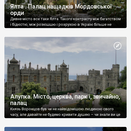
Ялта . Палац нащадків Мордовської
орди
Дивне місто все таки Ялта. Такого контрасту між багатством
і бідністю, між розкішшю і розрухою в Україні більше не
знайдеш.
Алупка. Місто, церква, парк і, звичайно,
палац
Князь Воронцов був чи не найвідомішою людиною свого
часу, але давайте не будемо кривити душею – чи знали ви це
прізвище до відвідин Алупки? Мабуть все таки ні.