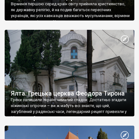
Вірменія першою серед країн світу прийняла християнство,
як державну релігію, й на подив багатьох пересічних
українців, які усіх кавказців вважають мусульманами, вірмени
є відданими вірянами Христа
Ялта. Грецька церква Феодора Тирона
Греки залишили Україні чималий спадок. Достатньо згадати
ніжинські огірочки – ви ж мабуть всі знаєте, що цей,
загублений у радянські часи, легендарний рецепт привезли у
Ніжин греки?