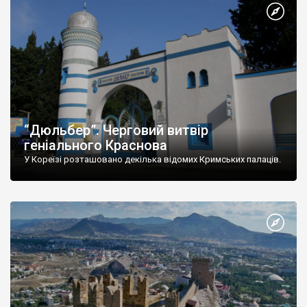
“Дюльбер”. Черговий витвір
геніального Краснова
У Кореїзі розташовано декілька відомих Кримських палаців.