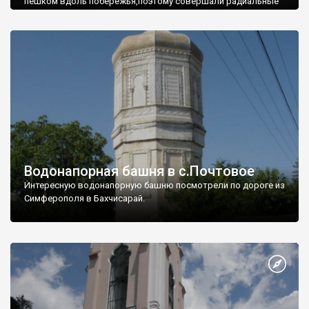
пешком вдоль побережья,поэтому совершали радиальные
вылазки из Оленевки.
Водонапорная башня в с.Почтовое
Интересную водонапорную башню посмотрели по дороге из
Симферополя в Бахчисарай.