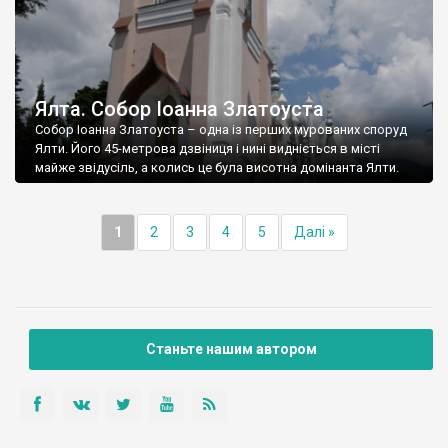
Ялта. Собор Іоанна Златоуста
Собор Іоанна Златоуста – одна із перших мурованих споруд
Ялти. Його 45-метрова дзвіниця і нині видніється в місті
майже звідусіль, а колись це була висотна домінанта Ялти.
1
2
3
4
5
Далі »
Станьте нашим автором