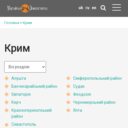
uk
ru
en
Головна
>
Крим
Крим
Алушта
Сімферопольський район
Бахчисарайський район
Судак
Євпаторія
Феодосія
Керч
Чорноморський район
Красноперекопський
Ялта
район
Севастополь