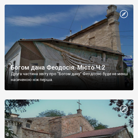
Богом дана Феодосія. Місто Ч.2
Друга частина звіту про "Богом дану" Феодосію буде не менш
насиченою ніж перша.