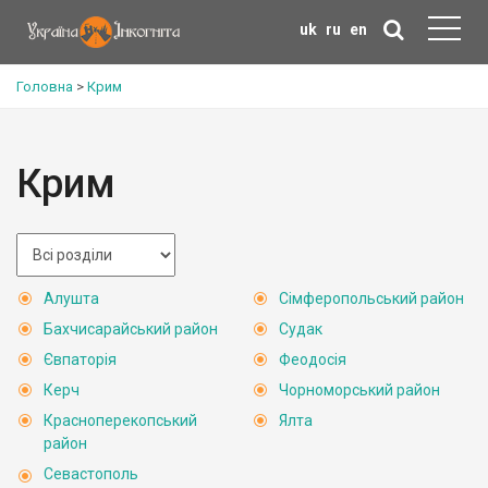
uk
ru
en
Головна
>
Крим
Крим
Алушта
Сімферопольський район
Бахчисарайський район
Судак
Євпаторія
Феодосія
Керч
Чорноморський район
Красноперекопський
Ялта
район
Севастополь