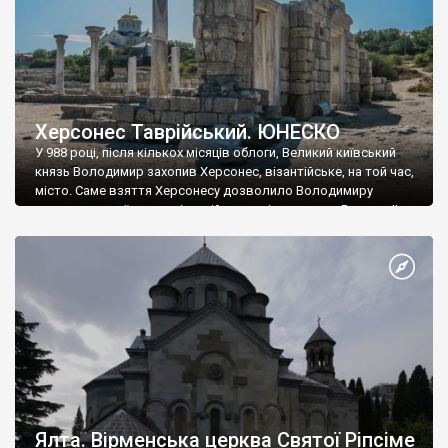
Херсонес Таврійський. ЮНЕСКО
У 988 році, після кількох місяців облоги, Великий київський
князь Володимир захопив Херсонес, візантійське, на той час,
місто. Саме взяття Херсонесу дозволило Володимиру
диктувати свої умови візантійському імператору Василю ІІ, та
одружитися з його дочкою Ганною. Цього ж року, в
Херсонесі Володимир-язичник, став Василем-християнином.
А потім було Хрещення Русі. На честь Херсонесу Таврійського
названо місто […]
Ялта. Вірменська церква Святої Ріпсіме