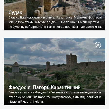
Судак
Судак... Вже чую крики в спину: "Ааа, попса! Муляжна фортеця!
Місце,туристами затерте до дір!..." Но то шо? А мене ще там
не було, ну не "дірявив" я там нічого... принаймні до цього літа.
Феодосія. Пагорб Карантинний
Головна памятка Феодосії - Генуезька фортеця знаходиться в
старому районі - на Карантинному пагорбі, який підноситься в
південній частині міста.