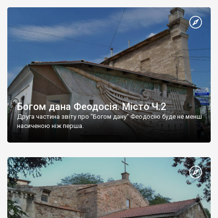
Богом дана Феодосія. Місто Ч.2
Друга частина звіту про "Богом дану" Феодосію буде не менш
насиченою ніж перша.