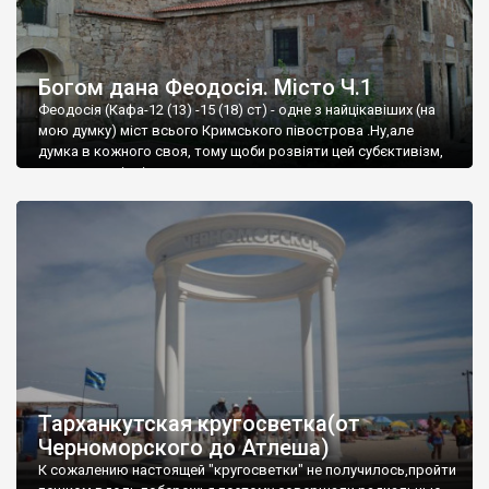
Богом дана Феодосія. Місто Ч.1
Феодосія (Кафа-12 (13) -15 (18) ст) - одне з найцікавіших (на
мою думку) міст всього Кримського півострова .Ну,але
думка в кожного своя, тому щоби розвіяти цей субєктивізм,
запрошую відвідати це
Тарханкутская кругосветка(от
Черноморского до Атлеша)
К сожалению настоящей "кругосветки" не получилось,пройти