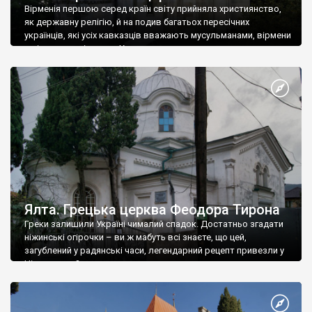
Вірменія першою серед країн світу прийняла християнство,
як державну релігію, й на подив багатьох пересічних
українців, які усіх кавказців вважають мусульманами, вірмени
є відданими вірянами Христа
Ялта. Грецька церква Феодора Тирона
Греки залишили Україні чималий спадок. Достатньо згадати
ніжинські огірочки – ви ж мабуть всі знаєте, що цей,
загублений у радянські часи, легендарний рецепт привезли у
Ніжин греки?