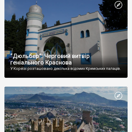
“Дюльбер”. Черговий витвір
геніального Краснова
У Кореїзі розташовано декілька відомих Кримських палаців.