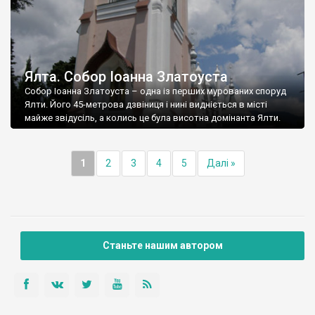
Ялта. Собор Іоанна Златоуста
Собор Іоанна Златоуста – одна із перших мурованих споруд
Ялти. Його 45-метрова дзвіниця і нині видніється в місті
майже звідусіль, а колись це була висотна домінанта Ялти.
1
2
3
4
5
Далі »
Станьте нашим автором