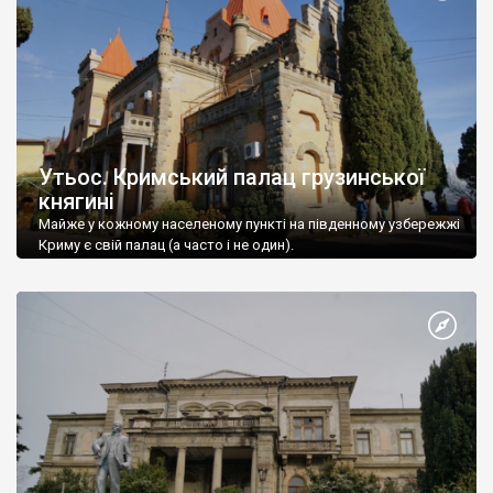
Утьос. Кримський палац грузинської
княгині
Майже у кожному населеному пункті на південному узбережжі
Криму є свій палац (а часто і не один).