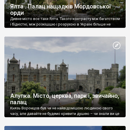
Ялта . Палац нащадків Мордовської
орди
Дивне місто все таки Ялта. Такого контрасту між багатством
і бідністю, між розкішшю і розрухою в Україні більше не
знайдеш.
Алупка. Місто, церква, парк і, звичайно,
палац
Князь Воронцов був чи не найвідомішою людиною свого
часу, але давайте не будемо кривити душею – чи знали ви це
прізвище до відвідин Алупки? Мабуть все таки ні.