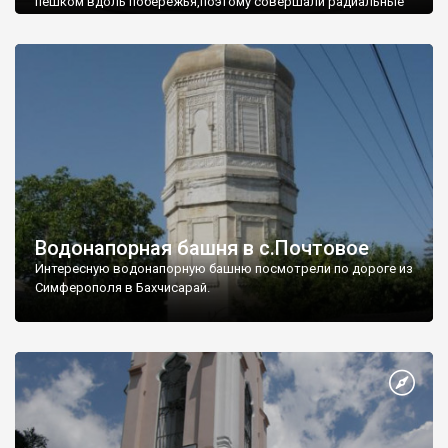
пешком вдоль побережья,поэтому совершали радиальные
вылазки из Оленевки.
Водонапорная башня в с.Почтовое
Интересную водонапорную башню посмотрели по дороге из
Симферополя в Бахчисарай.