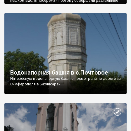
пешком вдоль побережья,поэтому совершали радиальные
вылазки из Оленевки.
Водонапорная башня в с.Почтовое
Интересную водонапорную башню посмотрели по дороге из
Симферополя в Бахчисарай.