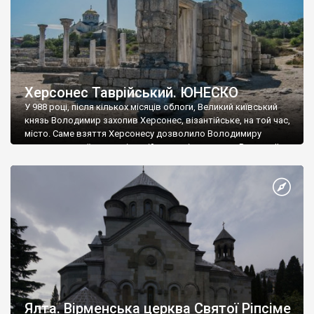
Херсонес Таврійський. ЮНЕСКО
У 988 році, після кількох місяців облоги, Великий київський
князь Володимир захопив Херсонес, візантійське, на той час,
місто. Саме взяття Херсонесу дозволило Володимиру
диктувати свої умови візантійському імператору Василю ІІ, та
одружитися з його дочкою Ганною. Цього ж року, в
Херсонесі Володимир-язичник, став Василем-християнином.
А потім було Хрещення Русі. На честь Херсонесу Таврійського
названо місто […]
Ялта. Вірменська церква Святої Ріпсіме