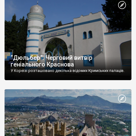
“Дюльбер”. Черговий витвір
геніального Краснова
У Кореїзі розташовано декілька відомих Кримських палаців.