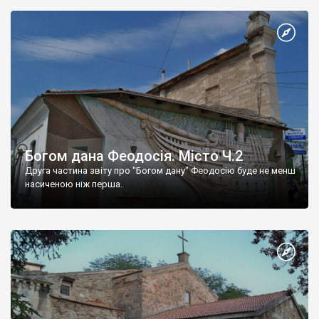
Богом дана Феодосія. Місто Ч.2
Друга частина звіту про "Богом дану" Феодосію буде не менш
насиченою ніж перша.