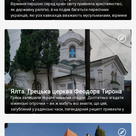
Вірменія першою серед країн світу прийняла християнство,
як державну релігію, й на подив багатьох пересічних
українців, які усіх кавказців вважають мусульманами, вірмени
є відданими вірянами Христа
Ялта. Грецька церква Феодора Тирона
Греки залишили Україні чималий спадок. Достатньо згадати
ніжинські огірочки – ви ж мабуть всі знаєте, що цей,
загублений у радянські часи, легендарний рецепт привезли у
Ніжин греки?