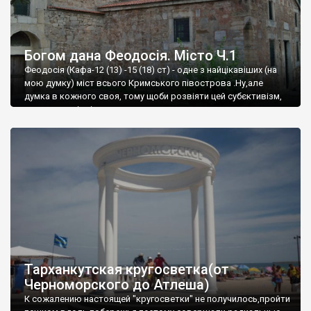
Богом дана Феодосія. Місто Ч.1
Феодосія (Кафа-12 (13) -15 (18) ст) - одне з найцікавіших (на
мою думку) міст всього Кримського півострова .Ну,але
думка в кожного своя, тому щоби розвіяти цей субєктивізм,
запрошую відвідати це
Тарханкутская кругосветка(от
Черноморского до Атлеша)
К сожалению настоящей "кругосветки" не получилось,пройти