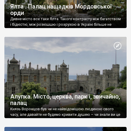
Ялта . Палац нащадків Мордовської
орди
Дивне місто все таки Ялта. Такого контрасту між багатством
і бідністю, між розкішшю і розрухою в Україні більше не
знайдеш.
Алупка. Місто, церква, парк і, звичайно,
палац
Князь Воронцов був чи не найвідомішою людиною свого
часу, але давайте не будемо кривити душею – чи знали ви це
прізвище до відвідин Алупки? Мабуть все таки ні.