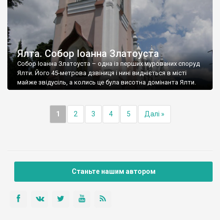
Ялта. Собор Іоанна Златоуста
Собор Іоанна Златоуста – одна із перших мурованих споруд
Ялти. Його 45-метрова дзвіниця і нині видніється в місті
майже звідусіль, а колись це була висотна домінанта Ялти.
1
2
3
4
5
Далі »
Станьте нашим автором