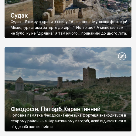
Судак
Судак... Вже чую крики в спину: "Ааа, попса! Муляжна фортеця!
Місце,туристами затерте до дір!..." Но то шо? А мене ще там
не було, ну не "дірявив" я там нічого... принаймні до цього літа.
Феодосія. Пагорб Карантинний
Головна памятка Феодосії - Генуезька фортеця знаходиться в
старому районі - на Карантинному пагорбі, який підноситься в
південній частині міста.