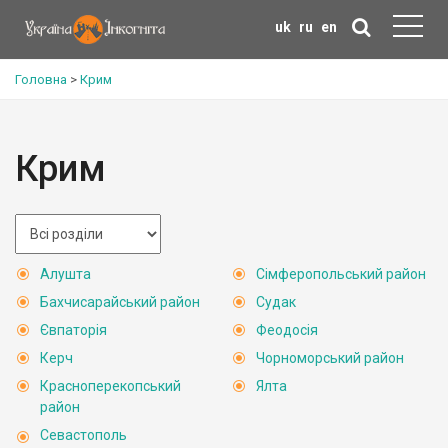
uk
ru
en
Головна
>
Крим
Крим
Алушта
Сімферопольський район
Бахчисарайський район
Судак
Євпаторія
Феодосія
Керч
Чорноморський район
Красноперекопський
Ялта
район
Севастополь