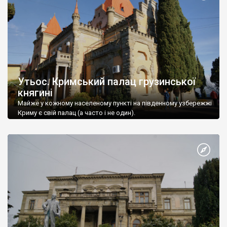
Утьос. Кримський палац грузинської
княгині
Майже у кожному населеному пункті на південному узбережжі
Криму є свій палац (а часто і не один).