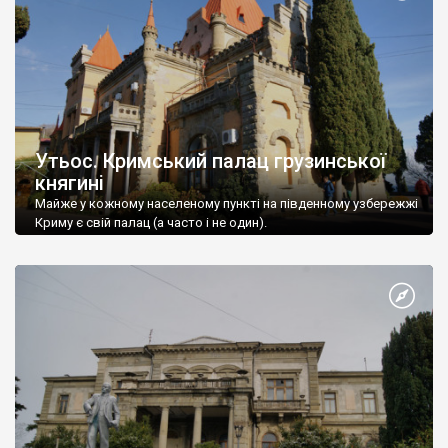
Утьос. Кримський палац грузинської
княгині
Майже у кожному населеному пункті на південному узбережжі
Криму є свій палац (а часто і не один).