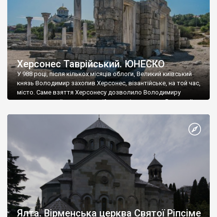
Херсонес Таврійський. ЮНЕСКО
У 988 році, після кількох місяців облоги, Великий київський
князь Володимир захопив Херсонес, візантійське, на той час,
місто. Саме взяття Херсонесу дозволило Володимиру
диктувати свої умови візантійському імператору Василю ІІ, та
одружитися з його дочкою Ганною. Цього ж року, в
Херсонесі Володимир-язичник, став Василем-християнином.
А потім було Хрещення Русі. На честь Херсонесу Таврійського
названо місто […]
Ялта. Вірменська церква Святої Ріпсіме