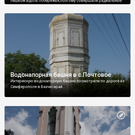
пешком вдоль побережья,поэтому совершали радиальные
вылазки из Оленевки.
Водонапорная башня в с.Почтовое
Интересную водонапорную башню посмотрели по дороге из
Симферополя в Бахчисарай.