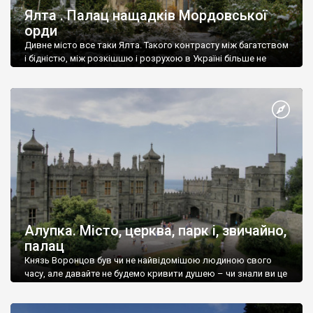
Ялта . Палац нащадків Мордовської
орди
Дивне місто все таки Ялта. Такого контрасту між багатством
і бідністю, між розкішшю і розрухою в Україні більше не
знайдеш.
Алупка. Місто, церква, парк і, звичайно,
палац
Князь Воронцов був чи не найвідомішою людиною свого
часу, але давайте не будемо кривити душею – чи знали ви це
прізвище до відвідин Алупки? Мабуть все таки ні.