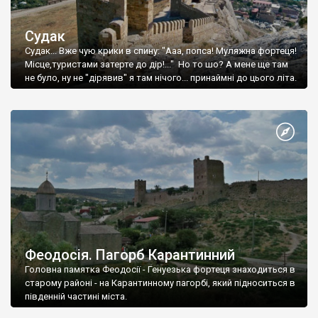
Судак
Судак... Вже чую крики в спину: "Ааа, попса! Муляжна фортеця!
Місце,туристами затерте до дір!..." Но то шо? А мене ще там
не було, ну не "дірявив" я там нічого... принаймні до цього літа.
Феодосія. Пагорб Карантинний
Головна памятка Феодосії - Генуезька фортеця знаходиться в
старому районі - на Карантинному пагорбі, який підноситься в
південній частині міста.