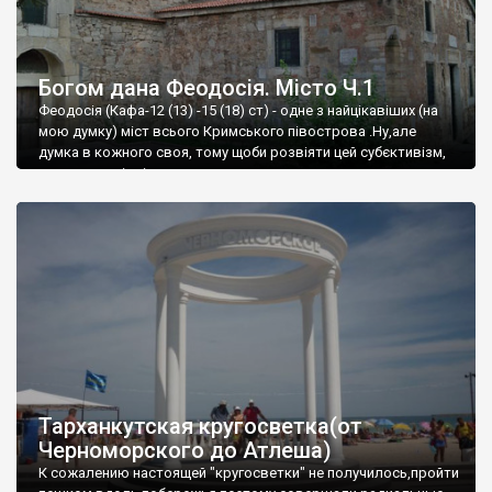
Богом дана Феодосія. Місто Ч.1
Феодосія (Кафа-12 (13) -15 (18) ст) - одне з найцікавіших (на
мою думку) міст всього Кримського півострова .Ну,але
думка в кожного своя, тому щоби розвіяти цей субєктивізм,
запрошую відвідати це
Тарханкутская кругосветка(от
Черноморского до Атлеша)
К сожалению настоящей "кругосветки" не получилось,пройти