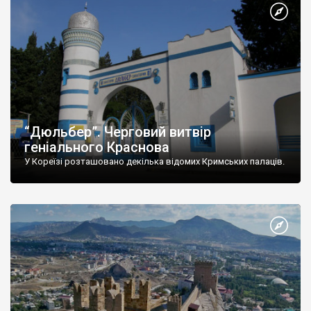
“Дюльбер”. Черговий витвір
геніального Краснова
У Кореїзі розташовано декілька відомих Кримських палаців.