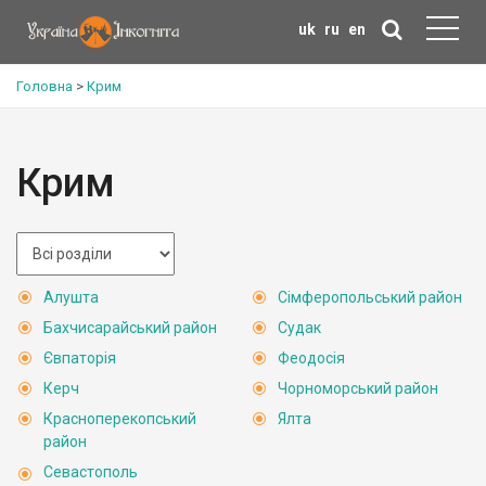
uk
ru
en
Головна
>
Крим
Крим
Алушта
Сімферопольський район
Бахчисарайський район
Судак
Євпаторія
Феодосія
Керч
Чорноморський район
Красноперекопський
Ялта
район
Севастополь