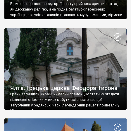
Вірменія першою серед країн світу прийняла християнство,
як державну релігію, й на подив багатьох пересічних
українців, які усіх кавказців вважають мусульманами, вірмени
є відданими вірянами Христа
Ялта. Грецька церква Феодора Тирона
Греки залишили Україні чималий спадок. Достатньо згадати
ніжинські огірочки – ви ж мабуть всі знаєте, що цей,
загублений у радянські часи, легендарний рецепт привезли у
Ніжин греки?