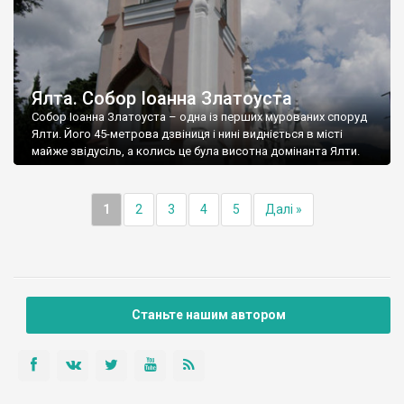
Ялта. Собор Іоанна Златоуста
Собор Іоанна Златоуста – одна із перших мурованих споруд
Ялти. Його 45-метрова дзвіниця і нині видніється в місті
майже звідусіль, а колись це була висотна домінанта Ялти.
1
2
3
4
5
Далі »
Станьте нашим автором