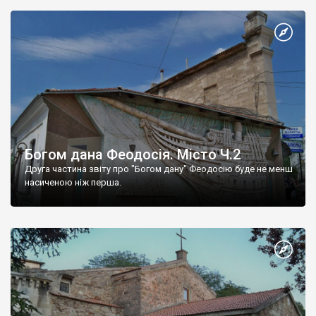
Богом дана Феодосія. Місто Ч.2
Друга частина звіту про "Богом дану" Феодосію буде не менш
насиченою ніж перша.