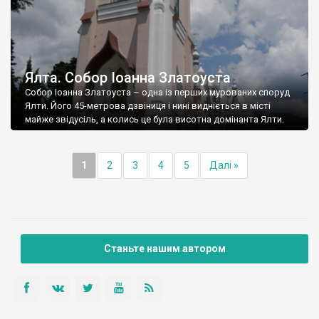
Ялта. Собор Іоанна Златоуста
Собор Іоанна Златоуста – одна із перших мурованих споруд
Ялти. Його 45-метрова дзвіниця і нині видніється в місті
майже звідусіль, а колись це була висотна домінанта Ялти.
1
2
3
4
5
Далі »
Станьте нашим автором