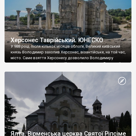
Херсонес Таврійський. ЮНЕСКО
У 988 році, після кількох місяців облоги, Великий київський
князь Володимир захопив Херсонес, візантійське, на той час,
місто. Саме взяття Херсонесу дозволило Володимиру
диктувати свої умови візантійському імператору Василю ІІ, та
одружитися з його дочкою Ганною. Цього ж року, в
Херсонесі Володимир-язичник, став Василем-християнином.
А потім було Хрещення Русі. На честь Херсонесу Таврійського
названо місто […]
Ялта. Вірменська церква Святої Ріпсіме