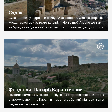
Судак
Судак... Вже чую крики в спину: "Ааа, попса! Муляжна фортеця!
Місце,туристами затерте до дір!..." Но то шо? А мене ще там
не було, ну не "дірявив" я там нічого... принаймні до цього літа.
Феодосія. Пагорб Карантинний
Головна памятка Феодосії - Генуезька фортеця знаходиться в
старому районі - на Карантинному пагорбі, який підноситься в
південній частині міста.