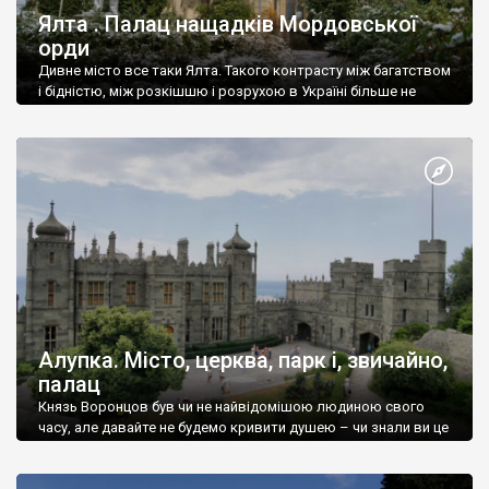
Ялта . Палац нащадків Мордовської
орди
Дивне місто все таки Ялта. Такого контрасту між багатством
і бідністю, між розкішшю і розрухою в Україні більше не
знайдеш.
Алупка. Місто, церква, парк і, звичайно,
палац
Князь Воронцов був чи не найвідомішою людиною свого
часу, але давайте не будемо кривити душею – чи знали ви це
прізвище до відвідин Алупки? Мабуть все таки ні.