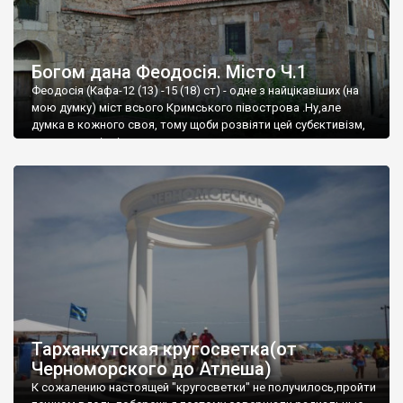
Богом дана Феодосія. Місто Ч.1
Феодосія (Кафа-12 (13) -15 (18) ст) - одне з найцікавіших (на
мою думку) міст всього Кримського півострова .Ну,але
думка в кожного своя, тому щоби розвіяти цей субєктивізм,
запрошую відвідати це
Тарханкутская кругосветка(от
Черноморского до Атлеша)
К сожалению настоящей "кругосветки" не получилось,пройти