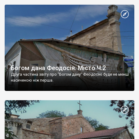
Богом дана Феодосія. Місто Ч.2
Друга частина звіту про "Богом дану" Феодосію буде не менш
насиченою ніж перша.