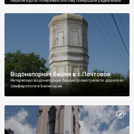
пешком вдоль побережья,поэтому совершали радиальные
вылазки из Оленевки.
Водонапорная башня в с.Почтовое
Интересную водонапорную башню посмотрели по дороге из
Симферополя в Бахчисарай.