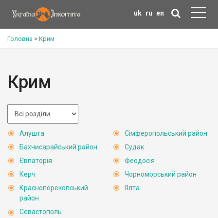
uk
ru
en
Головна
>
Крим
Крим
Алушта
Сімферопольський район
Бахчисарайський район
Судак
Євпаторія
Феодосія
Керч
Чорноморський район
Красноперекопський
Ялта
район
Севастополь