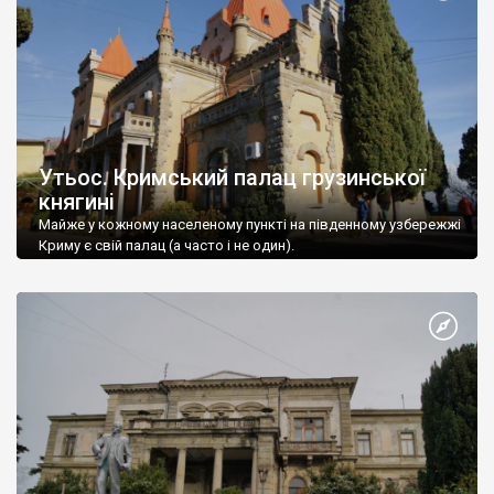
Утьос. Кримський палац грузинської
княгині
Майже у кожному населеному пункті на південному узбережжі
Криму є свій палац (а часто і не один).