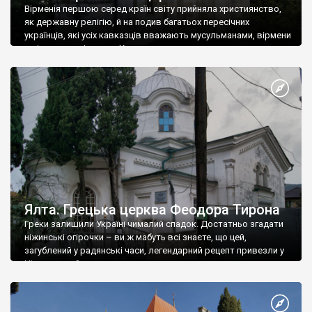
Вірменія першою серед країн світу прийняла християнство,
як державну релігію, й на подив багатьох пересічних
українців, які усіх кавказців вважають мусульманами, вірмени
є відданими вірянами Христа
Ялта. Грецька церква Феодора Тирона
Греки залишили Україні чималий спадок. Достатньо згадати
ніжинські огірочки – ви ж мабуть всі знаєте, що цей,
загублений у радянські часи, легендарний рецепт привезли у
Ніжин греки?