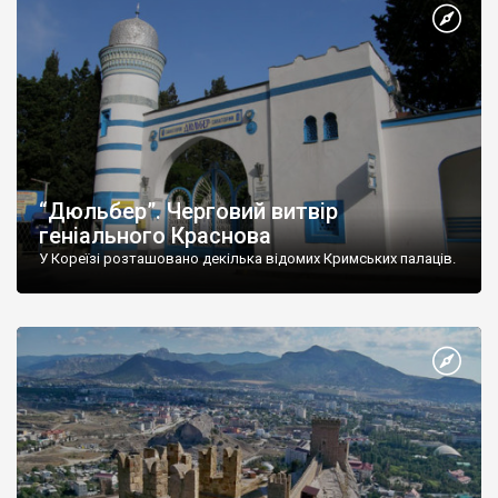
“Дюльбер”. Черговий витвір
геніального Краснова
У Кореїзі розташовано декілька відомих Кримських палаців.